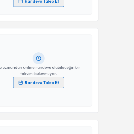
Randevu Talep Et
 verilerimin işlenmesine ilişkin
Aydınlatma Metni
'ni
 ve kişisel verilerimin belirtilen kapsamda
akvimi Talebi
esini kabul ediyorum.
 Gizem Gencan
için randevu takvimi talebi oluşturun.
Takvim Talebini Gönder
andan randevu almanız için bir takvim
ında e-posta ile bilgilendireceğiz.
resiniz
u uzmandan online randevu alabileceğin bir
takvimi bulunmuyor.
Randevu Talep Et
 verilerimin işlenmesine ilişkin
Aydınlatma Metni
'ni
 ve kişisel verilerimin belirtilen kapsamda
esini kabul ediyorum.
akvimi Talebi
Takvim Talebini Gönder
isa Eda Çullas İlarslan
için randevu takvimi talebi