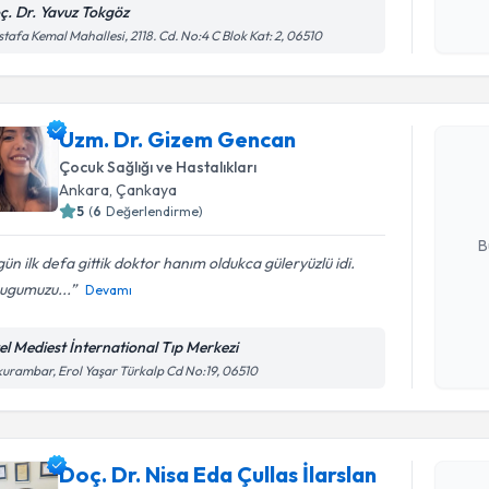
ç. Dr. Yavuz Tokgöz
Kişisel
tafa Kemal Mahallesi, 2118. Cd. No:4 C Blok Kat: 2, 06510
okudum
Randevu T
işlenm
Uzm. Dr.
Uzm. Dr. Gizem Gencan
Size bu uzm
Çocuk Sağlığı ve Hastalıkları
hazırlandığ
Ankara
, Çankaya
5
(
6
Değerlendirme)
E-posta Ad
B
ün ilk defa gittik doktor hanım oldukca güleryüzlü idi.
ugumuzu...
Devamı
Kişisel
okudum
el Mediest İnternational Tıp Merkezi
işlenm
urambar, Erol Yaşar Türkalp Cd No:19, 06510
Randevu T
Doç. Dr. Nisa Eda Çullas İlarslan
Doç. Dr. N