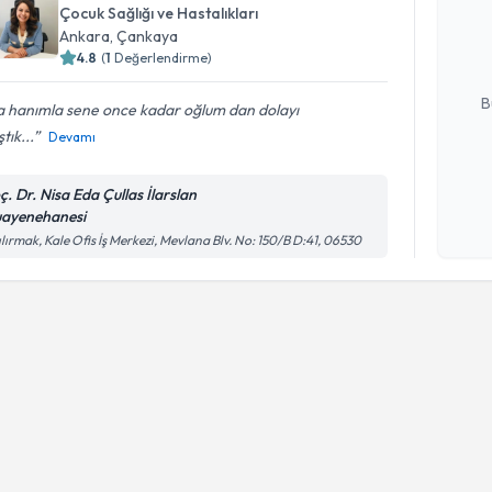
oluşturun. 
Çocuk Sağlığı ve Hastalıkları
hazırlandığ
Ankara
, Çankaya
4.8
(
1
Değerlendirme)
E-posta Ad
B
a hanımla sene once kadar oğlum dan dolayı
tık...
Devamı
Kişisel
ç. Dr. Nisa Eda Çullas İlarslan
okudum
ayenehanesi
işlenm
ılırmak, Kale Ofis İş Merkezi, Mevlana Blv. No: 150/B D:41, 06530