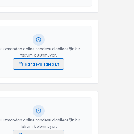
esini kabul ediyorum.
Serdar Karakaş
için randevu takvimi talebi oluşturun.
Takvim Talebini Gönder
andan randevu almanız için bir takvim
ında e-posta ile bilgilendireceğiz.
resiniz
u uzmandan online randevu alabileceğin bir
takvimi bulunmuyor.
Randevu Talep Et
akvimi Talebi
 verilerimin işlenmesine ilişkin
Aydınlatma Metni
'ni
 ve kişisel verilerimin belirtilen kapsamda
esini kabul ediyorum.
Yavuz Tokgöz
için randevu takvimi talebi oluşturun.
andan randevu almanız için bir takvim
ında e-posta ile bilgilendireceğiz.
Takvim Talebini Gönder
resiniz
u uzmandan online randevu alabileceğin bir
takvimi bulunmuyor.