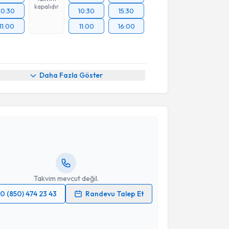
kapalıdır
10:30
10:30
15:30
11:00
11:00
16:00
Daha Fazla Göster
akvimi Talebi
li Şimşek
için randevu takvimi talebi oluşturun. Size
 randevu almanız için bir takvim hazırlandığında e-
lgilendireceğiz.
resiniz
Takvim mevcut değil.
0 (850) 474 23 43
Randevu Talep Et
 verilerimin işlenmesine ilişkin
Aydınlatma Metni
'ni
 ve kişisel verilerimin belirtilen kapsamda
akvimi Talebi