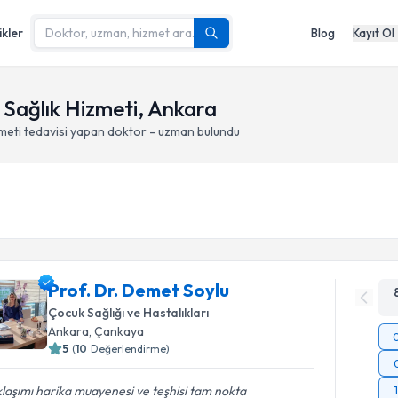
ikler
Blog
Kayıt Ol
 Sağlık Hizmeti, Ankara
meti
tedavisi yapan doktor - uzman bulundu
Prof. Dr. Demet Soylu
Çocuk Sağlığı ve Hastalıkları
Ankara
, Çankaya
5
(
10
Değerlendirme)
laşımı harika muayenesi ve teşhisi tam nokta