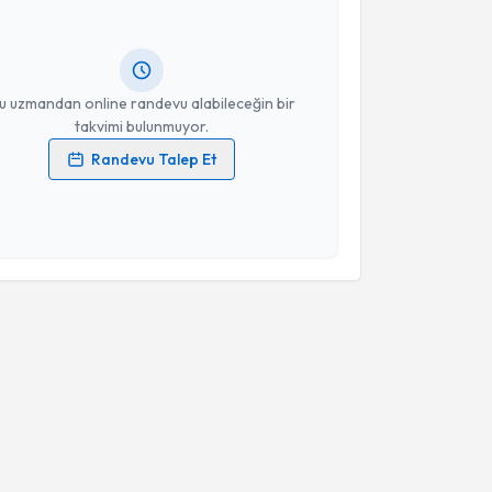
Size bu uzmandan randevu almanız için bir takvim
ında e-posta ile bilgilendireceğiz.
resiniz
u uzmandan online randevu alabileceğin bir
takvimi bulunmuyor.
Randevu Talep Et
 verilerimin işlenmesine ilişkin
Aydınlatma Metni
'ni
 ve kişisel verilerimin belirtilen kapsamda
esini kabul ediyorum.
Takvim Talebini Gönder