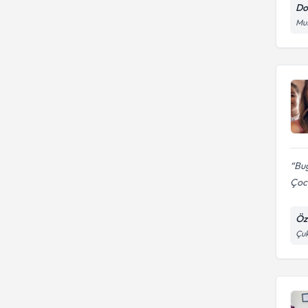
Do
Mus
Bug
Çoc
Öz
Çuk