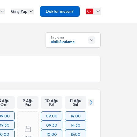
Giriş Yap
Doktor musun?
Sıralama
Akıllı Sıralama
8 Ağu
9 Ağu
10 Ağu
11 Ağu
Cmt
Paz
Pzt
Sal
09:00
09:00
14:00
09:30
09:30
14:30
10:00
10:00
15:00
Takvim