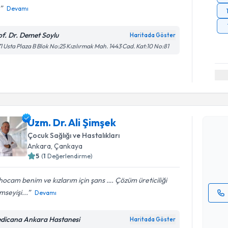
Devamı
of. Dr. Demet Soylu
Haritada Göster
1 Usta Plaza B Blok No:25 Kızılırmak Mah. 1443 Cad. Kat:10 No:81
Randevu T
Uzm. Dr. A
Uzm. Dr. Ali Şimşek
bu uzmandan
Çocuk Sağlığı ve Hastalıkları
posta ile bi
Ankara
, Çankaya
5
(
1
Değerlendirme)
E-posta Ad
 hocam benim ve kızlarım için şans …. Çözüm üreticiliği
seyişi...
Devamı
Kişisel
okudum
dicana Ankara Hastanesi
Haritada Göster
Randevu T