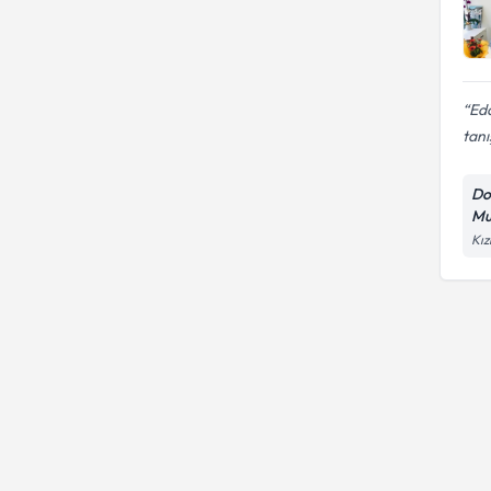
Ed
tanış
Do
Mu
Kız