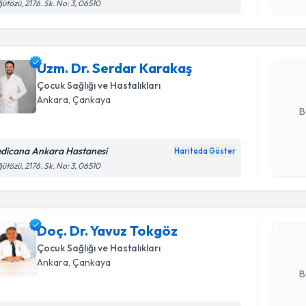
işlenm
ütözü, 2176. Sk. No: 3, 06510
Uzm. Dr. 
Size bu uzm
Uzm. Dr. Serdar Karakaş
hazırlandığ
Çocuk Sağlığı ve Hastalıkları
E-posta Ad
Ankara
, Çankaya
B
dicana Ankara Hastanesi
Haritada Göster
Randevu T
Kişisel
ütözü, 2176. Sk. No: 3, 06510
okudum
işlenm
Doç. Dr. 
Size bu uzm
Doç. Dr. Yavuz Tokgöz
hazırlandığ
Çocuk Sağlığı ve Hastalıkları
E-posta Ad
Ankara
, Çankaya
B