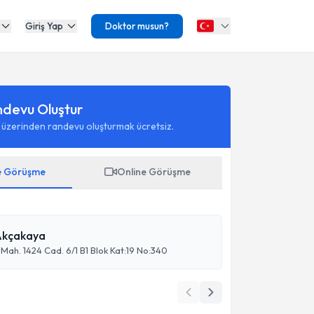
Giriş Yap
Doktor musun?
ndevu Oluştur
 üzerinden randevu oluşturmak ücretsiz.
e Görüşme
Online Görüşme
 Akçakaya
ah. 1424 Cad. 6/1 B1 Blok Kat:19 No:340