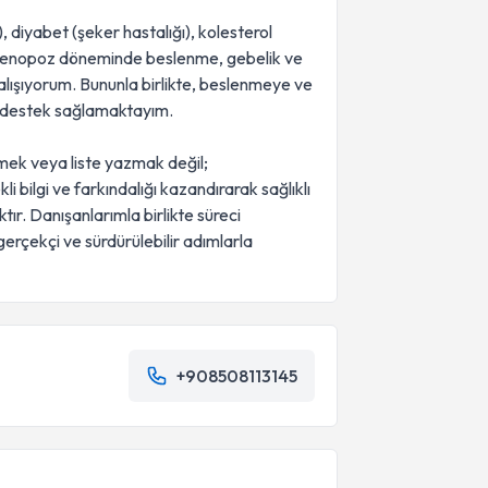
), diyabet (şeker hastalığı), kolesterol
 menopoz döneminde beslenme, gebelik ve
ışıyorum. Bununla birlikte, beslenmeye ve
ma destek sağlamaktayım.
mek veya liste yazmak değil;
i bilgi ve farkındalığı kazandırarak sağlıklı
ır. Danışanlarımla birlikte süreci
erçekçi ve sürdürülebilir adımlarla
+908508113145