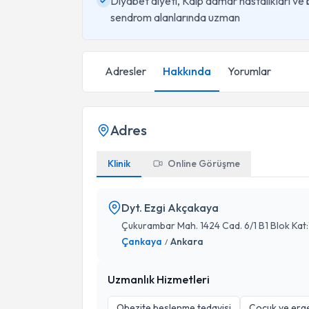
Diyabet diyeti, Kalp damar hastalıkları ve 
sendrom alanlarında uzman
Adresler
Hakkında
Yorumlar
Adres
Klinik
Online Görüşme
Dyt. Ezgi Akçakaya
Çukurambar Mah. 1424 Cad. 6/1 B1 Blok Kat
Çankaya
Ankara
/
Uzmanlık Hizmetleri
Obezite beslenme tedavisi
Çocuk ve erge