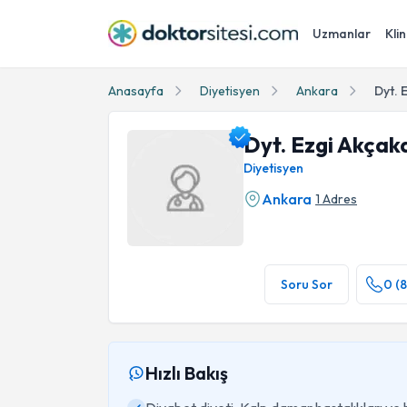
Uzmanlar
Klin
Anasayfa
Diyetisyen
Ankara
Dyt. 
Dyt. Ezgi Akçak
Diyetisyen
Ankara
1 Adres
Dyt. Ezgi Akçakaya Profil Fotoğrafı
Soru Sor
0 (8
Hızlı Bakış