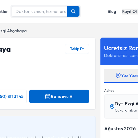
ikler
Blog
Kayıt Ol
Ezgi Akçakaya
Ücretsiz Ra
aya
Takip Et
Doktorsitesi.com
Yüz Yüz
Adres
50) 811 31 45
Randevu Al
Dyt. Ezgi
Çukurambar M
Ağustos 2026