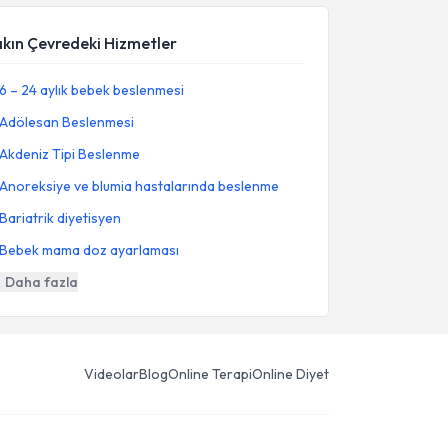
akın Çevredeki Hizmetler
6 – 24 aylık bebek beslenmesi
Adölesan Beslenmesi
Akdeniz Tipi Beslenme
Anoreksiye ve blumia hastalarında beslenme
Bariatrik diyetisyen
Bebek mama doz ayarlaması
Daha fazla
Videolar
Blog
Online Terapi
Online Diyet