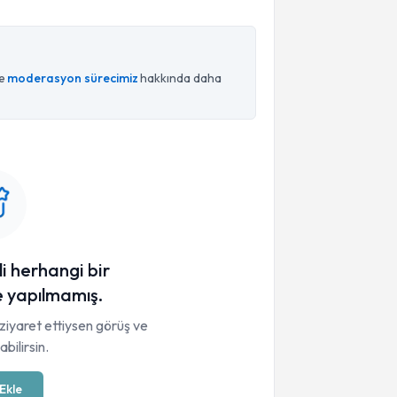
ce
moderasyon sürecimiz
hakkında daha
li herhangi bir
 yapılmamış.
ziyaret ettiysen görüş ve
bilirsin.
Ekle