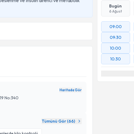
beslenme ve İnsülin direnci ve metabolik
Bugün
6 Ağust
09:00
09:30
10:00
10:30
Haritada Gör
:19 No:340
Tümünü Gör (
66
)
nlerde kilo kontrolü