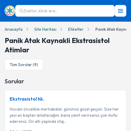
Doktor, klinik ara...
Anasayfa
Site Haritası
Etiketler
Panik Atak Kaynakli
Panik Atak Kaynakli Ekstrasistol
Atimlar
Tüm Sorular (
9
)
Sorular
Ekstrasistol hk.
Hocam öncelikle merhabalar, gününüz güzel geçsin. Size her
şeyi en baştan anlatacağım, bana yanıt verirseniz çok mutlu
edersiniz. On altı yaşımda staj...