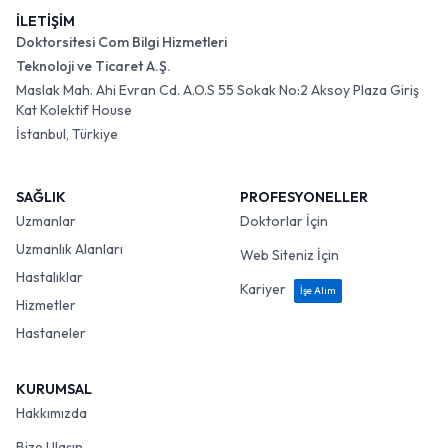
İLETİŞİM
Doktorsitesi Com Bilgi Hizmetleri
Teknoloji ve Ticaret A.Ş.
Maslak Mah. Ahi Evran Cd. A.O.S 55 Sokak No:2 Aksoy Plaza Giriş
Kat Kolektif House
İstanbul, Türkiye
SAĞLIK
PROFESYONELLER
Uzmanlar
Doktorlar İçin
Uzmanlık Alanları
Web Siteniz İçin
Hastalıklar
Kariyer
İşe Alım
Hizmetler
Hastaneler
KURUMSAL
Hakkımızda
Bize Ulaşın