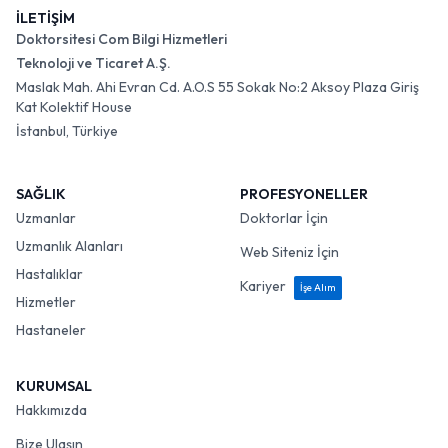
İLETİŞİM
Doktorsitesi Com Bilgi Hizmetleri
Teknoloji ve Ticaret A.Ş.
Maslak Mah. Ahi Evran Cd. A.O.S 55 Sokak No:2 Aksoy Plaza Giriş
Kat Kolektif House
İstanbul, Türkiye
SAĞLIK
PROFESYONELLER
Uzmanlar
Doktorlar İçin
Uzmanlık Alanları
Web Siteniz İçin
Hastalıklar
Kariyer
İşe Alım
Hizmetler
Hastaneler
KURUMSAL
Hakkımızda
Bize Ulaşın