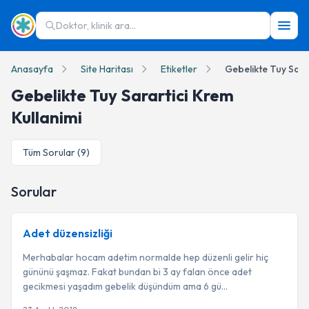
Doktor, klinik ara...
Anasayfa
Site Haritası
Etiketler
Gebelikte Tuy Sara
Gebelikte Tuy Sarartici Krem
Kullanimi
Tüm Sorular (
9
)
Sorular
Adet düzensizliği
Merhabalar hocam adetim normalde hep düzenli gelir hiç
gününü şaşmaz. Fakat bundan bi 3 ay falan önce adet
gecikmesi yaşadım gebelik düşündüm ama 6 gü...