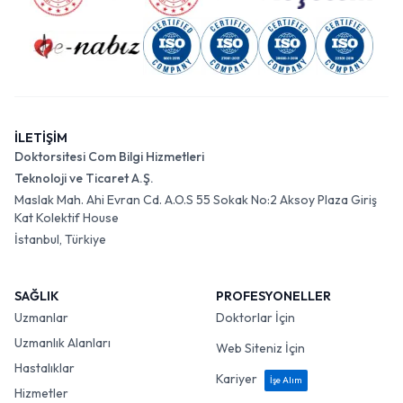
İLETİŞİM
Doktorsitesi Com Bilgi Hizmetleri
Teknoloji ve Ticaret A.Ş.
Maslak Mah. Ahi Evran Cd. A.O.S 55 Sokak No:2 Aksoy Plaza Giriş
Kat Kolektif House
İstanbul, Türkiye
SAĞLIK
PROFESYONELLER
Uzmanlar
Doktorlar İçin
Uzmanlık Alanları
Web Siteniz İçin
Hastalıklar
Kariyer
İşe Alım
Hizmetler