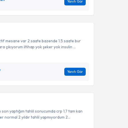
Yanıtı Gör
ktif mesane var 2 saate bazende 1.5 saate bur
 çıkıyorum iltihap yok şeker yok insulin ...
e
Yanıtı Gör
im son yaptığım tahlil sonucumda crp 1.7 tam kan
r normal 2 yıldır tahlil yapmıyordum 2...