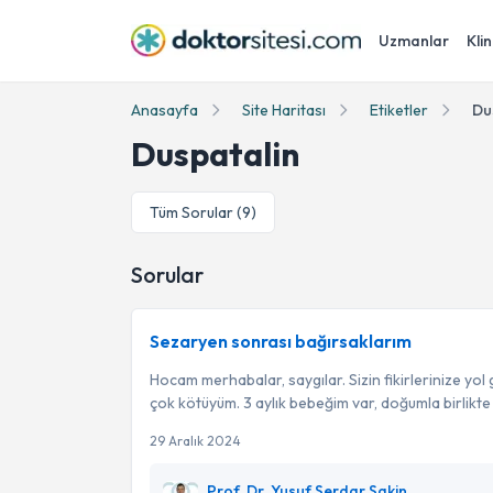
Uzmanlar
Klin
Anasayfa
Site Haritası
Etiketler
Du
Duspatalin
Tüm Sorular (
9
)
Sorular
Sezaryen sonrası bağırsaklarım
Hocam merhabalar, saygılar. Sizin fikirlerinize yol
çok kötüyüm. 3 aylık bebeğim var, doğumla birlikte 
29 Aralık 2024
Prof. Dr. Yusuf Serdar Sakin