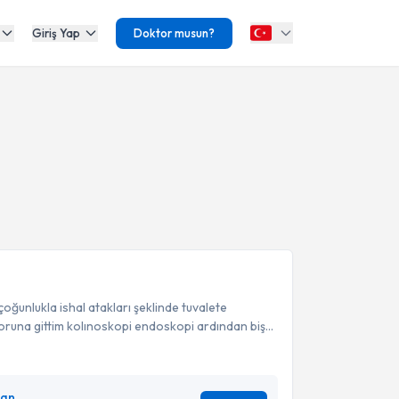
Giriş Yap
Doktor musun?
ğunlukla ishal atakları şeklinde tuvalete
runa gittim kolınoskopi endoskopi ardından biş...
lan