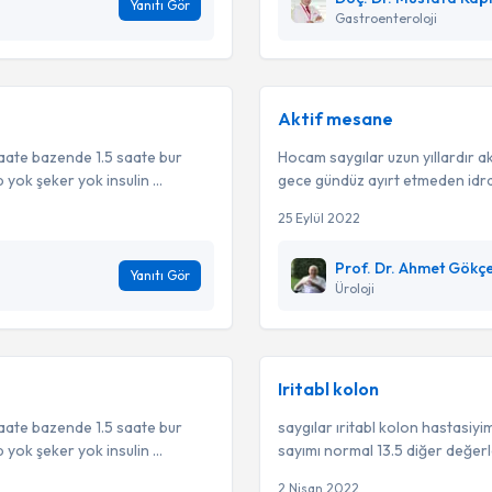
Yanıtı Gör
Gastroenteroloji
Aktif mesane
saate bazende 1.5 saate bur
Hocam saygılar uzun yıllardır a
yok şeker yok insulin ...
gece gündüz ayırt etmeden idrara
25 Eylül 2022
Prof. Dr. Ahmet Gökç
Yanıtı Gör
Üroloji
Iritabl kolon
saate bazende 1.5 saate bur
saygılar ıritabl kolon hastasiy
yok şeker yok insulin ...
sayımı normal 13.5 diğer değerle
2 Nisan 2022