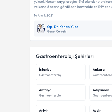
yuksek Hocam saygilareşim t3n1 olarak kolon kanse
ve keno 6 seans gördü son kontrolde ca1919 cea c
14 Aralık 2021
Op. Dr. Kenan Yüce
Genel Cerrahi
Gastroenteroloji
Şehirleri
İstanbul
Ankara
Gastroenteroloji
Gastroenterol
Antalya
Adıyaman
Gastroenteroloji
Gastroenterol
Artvin
Aydın