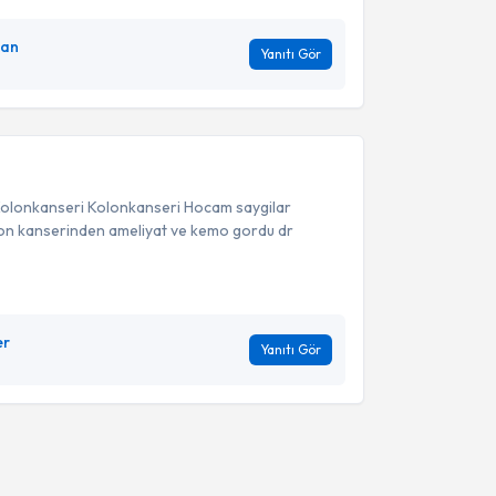
lan
Yanıtı Gör
Kolonkanseri Kolonkanseri Hocam saygilar
olon kanserinden ameliyat ve kemo gordu dr
er
Yanıtı Gör