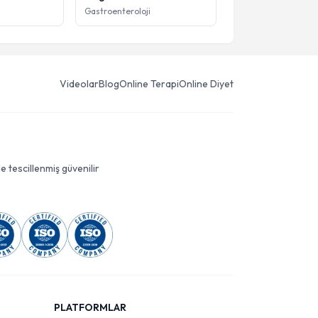
Gastroenteroloji
Videolar
Blog
Online Terapi
Online Diyet
le tescillenmiş güvenilir
PLATFORMLAR