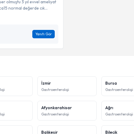
r olmuştu 3 yıl evvel ameliyat
a15 normal değerde cık...
Yanıtı Gör
İzmir
Bursa
oji
Gastroenteroloji
Gastroenteroloji
Afyonkarahisar
Ağrı
oji
Gastroenteroloji
Gastroenteroloji
Balıkesir
Bilecik