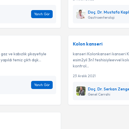
Doç. Dr. Mustafa Kap
Yanıtı Gör
Gastroenteroloji
Kolon kanseri
az ve kabızlık şikayetiyle
kanseri Kolonkanseri kanseri 
ıldı temiz çıktı dışk...
esim2yil 3n1 teshisiyleevvel k
kontrol...
23 Aralık 2021
Yanıtı Gör
Doç. Dr. Serkan Zeng
Genel Cerrahi