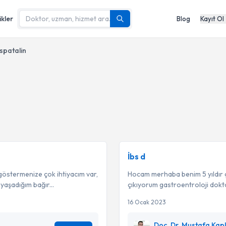
ikler
Blog
Kayıt Ol
spatalin
İbs d
 göstermenize çok ihtiyacım var,
Hocam merhaba benim 5 yıldır ço
yaşadığım bağır...
çıkıyorum gastroentroloji dokto
16 Ocak 2023
Doç. Dr. Mustafa Kap