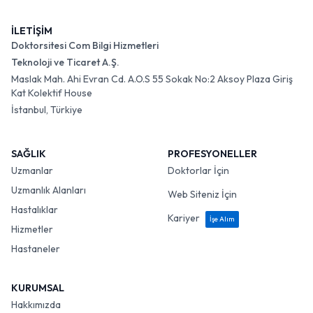
İLETİŞİM
Doktorsitesi Com Bilgi Hizmetleri
Teknoloji ve Ticaret A.Ş.
Maslak Mah. Ahi Evran Cd. A.O.S 55 Sokak No:2 Aksoy Plaza Giriş
Kat Kolektif House
İstanbul, Türkiye
SAĞLIK
PROFESYONELLER
Uzmanlar
Doktorlar İçin
Uzmanlık Alanları
Web Siteniz İçin
Hastalıklar
Kariyer
İşe Alım
Hizmetler
Hastaneler
KURUMSAL
Hakkımızda