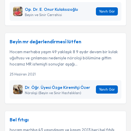
Op. Dr. E. Onur Kulaksızoğlu
Yanıtı Gör
Beyin ve Sinir Cerrahisi
Beyi̇n mr değerlendi̇rmesi̇ lütfen
Hocam merhaba yaşım 49 yaklaşık 8 9 aydır devam bir kulak
uğultusu ve çınlaması nedeniyle nöroloji bölümüne gittim
hocamız MR istemişti sonuçlar aşağı...
25 Haziran 2021
Dr. Öğr. Üyesi Özge Kiremitçi Özer
Yanıtı Gör
Nöroloji (Beyin ve Sinir Hastalıkları)
Bel fıtıgı
hocam merhba,43 yaşındayım ve kasım 2013 beri bel fıtığı