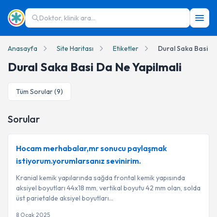
Doktor, klinik ara...
Anasayfa
Site Haritası
Etiketler
Dural Saka Basi Da
Dural Saka Basi Da Ne Yapilmali
Tüm Sorular (
9
)
Sorular
Hocam merhabalar,mr sonucu paylaşmak
istiyorum.yorumlarsanız sevinirim.
Kranial kemik yapılarında sağda frontal kemik yapısında
aksiyel boyutları 44x18 mm, vertikal boyutu 42 mm olan, solda
üst parietalde aksiyel boyutları...
8 Ocak 2025