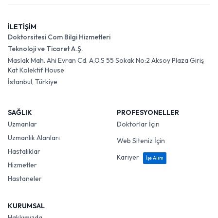
İLETİŞİM
Doktorsitesi Com Bilgi Hizmetleri
Teknoloji ve Ticaret A.Ş.
Maslak Mah. Ahi Evran Cd. A.O.S 55 Sokak No:2 Aksoy Plaza Giriş
Kat Kolektif House
İstanbul, Türkiye
SAĞLIK
PROFESYONELLER
Uzmanlar
Doktorlar İçin
Uzmanlık Alanları
Web Siteniz İçin
Hastalıklar
Kariyer
İşe Alım
Hizmetler
Hastaneler
KURUMSAL
Hakkımızda