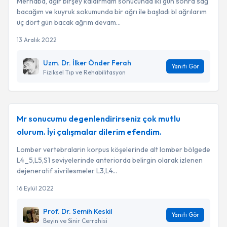
Merhaba, ağır birşey kaldırmam sonucunda iki gün sonra sağ
bacağım ve kuyruk sokumunda bir ağrı ile başladı bl ağrılarım
üç dört gün bacak ağrım devam...
13 Aralık 2022
Uzm. Dr. İlker Önder Ferah
Yanıtı Gör
Fiziksel Tıp ve Rehabilitasyon
Mr sonucumu degenlendirirseniz çok mutlu
olurum. i̇yi çalışmalar dilerim efendim.
Lomber vertebralarin korpus köşelerinde alt lomber bölgede
L4_5,L5,S1 seviyelerinde anteriorda belirgin olarak izlenen
dejeneratif sivrilesmeler L3,L4...
16 Eylül 2022
Prof. Dr. Semih Keskil
Yanıtı Gör
Beyin ve Sinir Cerrahisi