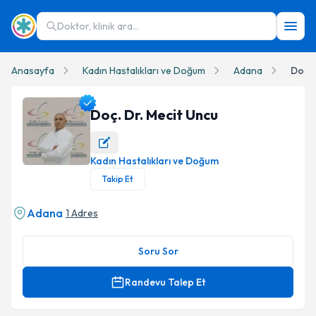
Doktor, klinik ara...
Anasayfa
Kadın Hastalıkları ve Doğum
Adana
Doç. 
Doç. Dr. Mecit Uncu
Kadın Hastalıkları ve Doğum
Doç. Dr. Mecit Uncu Profil Fotoğrafı
Takip Et
Adana
1 Adres
Soru Sor
Randevu Talep Et