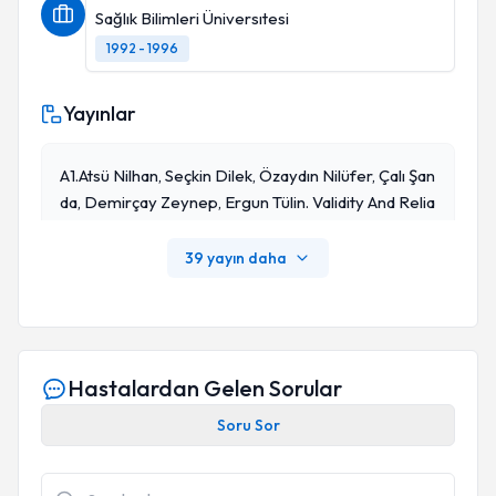
Sağlık Bilimleri Üniversıtesi
1992 - 1996
Yayınlar
A1.Atsü Nilhan, Seçkin Dilek, Özaydın Nilüfer, Çalı Şan
Da, Demirçay Zeynep, Ergun Tülin. Validity And Relia
Bility Of Cardiff Acne Disability Index In Turkish Acn
E Patients. Türkderm.2010;44(1):25-27. (WOS Çeyr
39 yayın daha
Eklik Grup:Q4) (ISSN: 1019-214X) (Özgün Makale) (S
CIE)
Hastalardan Gelen Sorular
Soru Sor