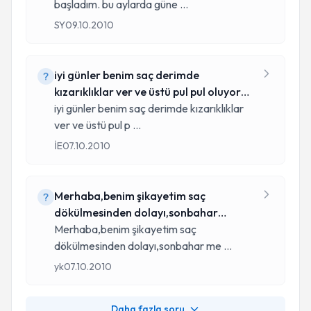
başladım. bu aylarda güne
...
SY
09.10.2010
iyi günler benim saç derimde
kızarıklıklar ver ve üstü pul pul oluyor
sonra
iyi günler benim saç derimde kızarıklıklar
ver ve üstü pul p
...
İE
07.10.2010
Merhaba,benim şikayetim saç
dökülmesinden dolayı,sonbahar
mevsimlerine geçi
Merhaba,benim şikayetim saç
dökülmesinden dolayı,sonbahar me
...
yk
07.10.2010
Daha fazla soru