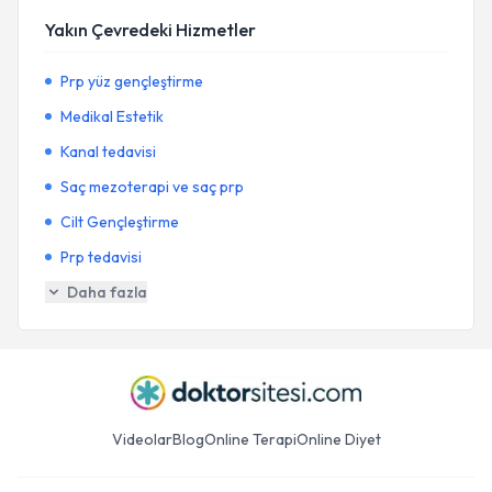
Yakın Çevredeki Hizmetler
Prp yüz gençleştirme
Medikal Estetik
Kanal tedavisi
Saç mezoterapi ve saç prp
Cilt Gençleştirme
Prp tedavisi
Daha fazla
Videolar
Blog
Online Terapi
Online Diyet