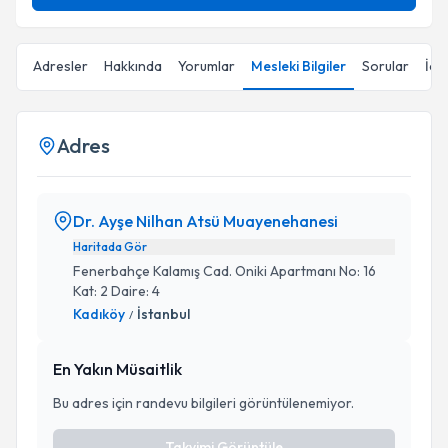
Adresler
Hakkında
Yorumlar
Mesleki Bilgiler
Sorular
İçe
Adres
Dr. Ayşe Nilhan Atsü Muayenehanesi
Haritada Gör
Fenerbahçe Kalamış Cad. Oniki Apartmanı No: 16
Kat: 2 Daire: 4
Kadıköy
İstanbul
/
En Yakın Müsaitlik
Bu adres için randevu bilgileri görüntülenemiyor.
Takvimi Görüntüle