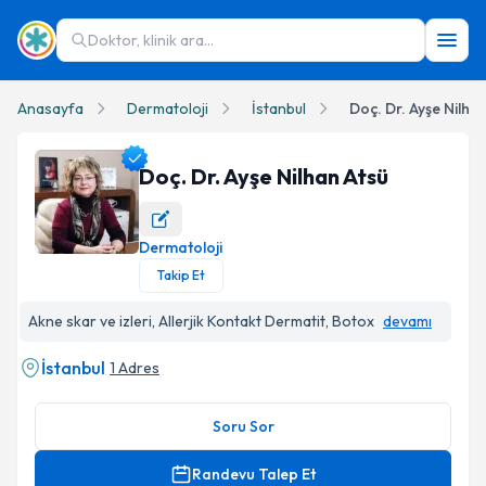
Doktor, klinik ara...
Anasayfa
Dermatoloji
İstanbul
Doç. Dr. Ayşe Nilha
Doç. Dr. Ayşe Nilhan Atsü
Dermatoloji
Doç. Dr. Ayşe Nilhan Atsü Profil Fotoğrafı
Takip Et
Akne skar ve izleri, Allerjik Kontakt Dermatit, Botox
devamı
İstanbul
1 Adres
Soru Sor
Randevu Talep Et