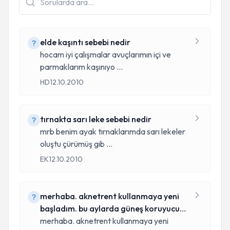
elde kaşıntı sebebi nedir
hocam iyi çalışmalar avuçlarımın içi ve
parmaklarım kaşınıyo
...
HD
12.10.2010
tırnakta sarı leke sebebi nedir
mrb benim ayak tırnaklarımda sarı lekeler
oluştu çürümüş gib
...
EK
12.10.2010
merhaba. aknetrent kullanmaya yeni
başladım. bu aylarda güneş koruyucu
kull
merhaba. aknetrent kullanmaya yeni