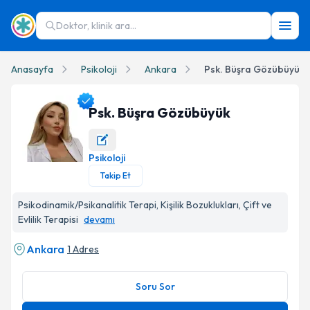
Doktor, klinik ara...
Anasayfa
Psikoloji
Ankara
Psk. Büşra Gözübüyük
Psk. Büşra Gözübüyük
Psikoloji
Psk. Büşra Gözübüyük Profil Fotoğrafı
Takip Et
Psikodinamik/Psikanalitik Terapi, Kişilik Bozuklukları, Çift ve
Evlilik Terapisi
devamı
Ankara
1 Adres
Soru Sor