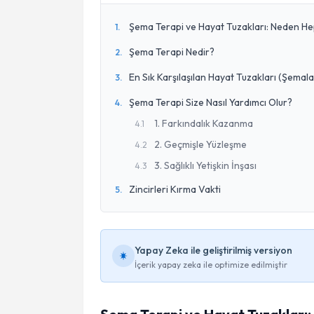
Şema Terapi ve Hayat Tuzakları: Neden Hep
1
.
Şema Terapi Nedir?
2
.
En Sık Karşılaşılan Hayat Tuzakları (Şemala
3
.
Şema Terapi Size Nasıl Yardımcı Olur?
4
.
1. Farkındalık Kazanma
4
.
1
2. Geçmişle Yüzleşme
4
.
2
3. Sağlıklı Yetişkin İnşası
4
.
3
Zincirleri Kırma Vakti
5
.
Yapay Zeka ile geliştirilmiş versiyon
İçerik yapay zeka ile optimize edilmiştir