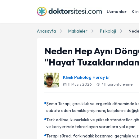
Uzmanlar
Klin
Anasayfa
Makaleler
Psikoloji
Neden Hep Aynı Döngül
"Hayat Tuzaklarından
Klinik Psikolog Hüray Er
11 Mayıs 2026
411
görüntülenme
Şema Terapi, çocukluk ve ergenlik döneminde kar
sabote eden kemikleşmiş inanç kalıplarını değişt
Terk edilme, kusurluluk ve yüksek standartlar gibi 
ve kariyerinde tekrarlayan sorunlara yol açar.
Terapi süreci; farkındalık kazanma, geçmişle yüzl