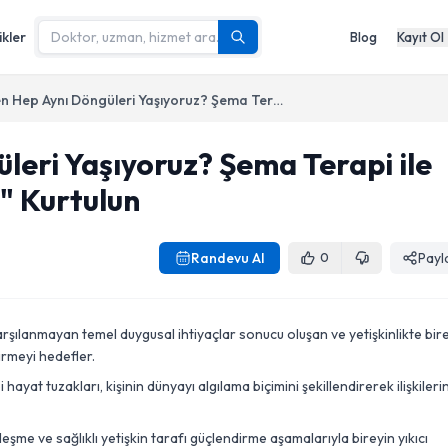
ikler
Blog
Kayıt Ol
Neden Hep Aynı Döngüleri Yaşıyoruz? Şema Terapi ile "Hayat Tuzaklarından" Kurtulun
eri Yaşıyoruz? Şema Terapi ile
" Kurtulun
Randevu Al
Payl
0
şılanmayan temel duygusal ihtiyaçlar sonucu oluşan ve yetişkinlikte bire
irmeyi hedefler.
hayat tuzakları, kişinin dünyayı algılama biçimini şekillendirerek ilişkiler
eşme ve sağlıklı yetişkin tarafı güçlendirme aşamalarıyla bireyin yıkıcı