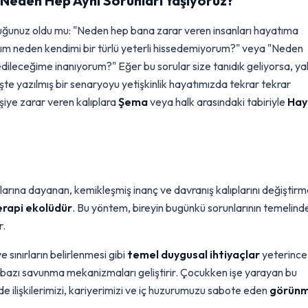
 Neden Hep Aynı Sorunları Yaşıyoruz?
duğunuz oldu mu: "Neden hep bana zarar veren insanları hayatıma
yım neden kendimi bir türlü yeterli hissedemiyorum?" veya "Neden
dileceğime inanıyorum?" Eğer bu sorular size tanıdık geliyorsa, yal
e yazılmış bir senaryoyu yetişkinlik hayatımızda tekrar tekrar
şiye zarar veren kalıplara
Şema
veya halk arasındaki tabiriyle
Hay
ıllarına dayanan, kemikleşmiş inanç ve davranış kalıplarını değiştirm
erapi ekolüdür
. Bu yöntem, bireyin bugünkü sorunlarının temelind
r.
sınırların belirlenmesi gibi
temel duygusal ihtiyaçlar
yeterince
n bazı savunma mekanizmaları geliştirir. Çocukken işe yarayan bu
 ilişkilerimizi, kariyerimizi ve iç huzurumuzu sabote eden
görün