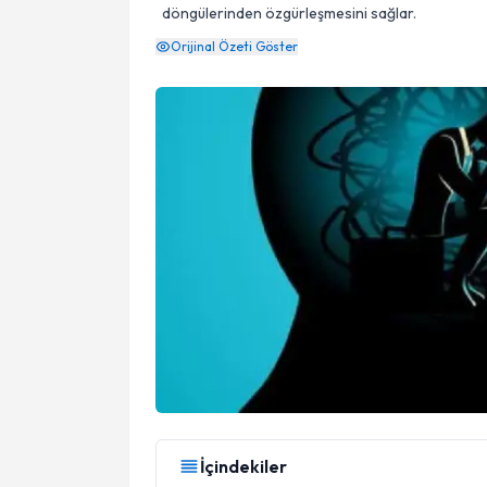
döngülerinden özgürleşmesini sağlar.
Orijinal Özeti Göster
İçindekiler