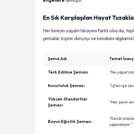
engellere
dönüşür.
En Sık Karşılaşılan Hayat Tuzakla
Her bireyin yaşam hikayesi farklı olsa da, to
şemalar, kişinin dünyayı ve kendisini algılama b
Şema Adı
Temel İnanç
Terk Edilme Şeması
"Ne yaparsam
Kusurluluk Şeması
"İçten içe se
Yüksek Standartlar
"Her şeyin en
Şeması
"Kendi istekl
Boyun Eğicilik Şeması
yapmalıyım."