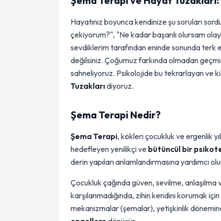
Şema Terapi ve Hayat Tuzakları:
Hayatınız boyunca kendinize şu soruları sor
çekiyorum?", "Ne kadar başarılı olursam ola
sevdiklerim tarafından eninde sonunda terk e
değilsiniz. Çoğumuz farkında olmadan geçmişt
sahneliyoruz. Psikolojide bu tekrarlayan ve ki
Tuzakları
diyoruz.
Şema Terapi Nedir?
Şema Terapi
, kökleri çocukluk ve ergenlik y
hedefleyen yenilikçi ve
bütüncül bir psikot
derin yapıları anlamlandırmasına yardımcı olu
Çocukluk çağında güven, sevilme, anlaşılma ve 
karşılanmadığında, zihin kendini korumak içi
mekanizmalar (şemalar), yetişkinlik döneminde