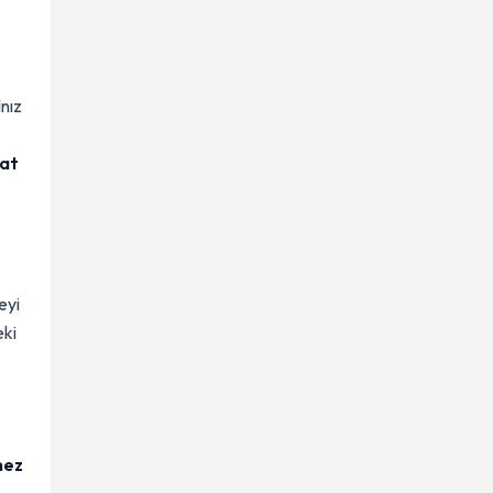
nız
at
eyi
eki
mez