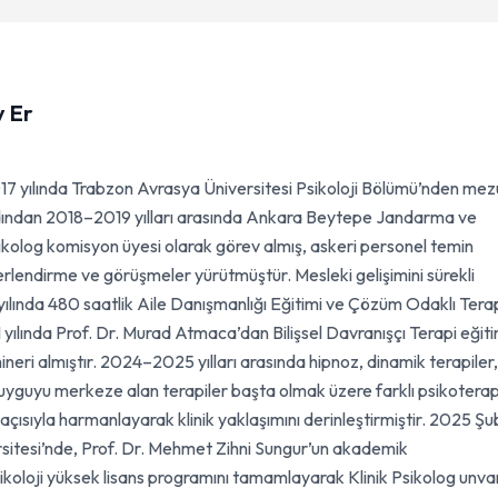
y Er
017 yılında Trabzon Avrasya Üniversitesi Psikoloji Bölümü’nden me
rdından 2018–2019 yılları arasında Ankara Beytepe Jandarma ve
kolog komisyon üyesi olarak görev almış, askeri personel temin
erlendirme ve görüşmeler yürütmüştür. Mesleki gelişimini sürekli
yılında 480 saatlik Aile Danışmanlığı Eğitimi ve Çözüm Odaklı Tera
yılında Prof. Dr. Murad Atmaca’dan Bilişsel Davranışçı Terapi eğiti
neri almıştır. 2024–2025 yılları arasında hipnoz, dinamik terapiler,
duyguyu merkeze alan terapiler başta olmak üzere farklı psikoterap
ş açısıyla harmanlayarak klinik yaklaşımını derinleştirmiştir. 2025 Ş
rsitesi’nde, Prof. Dr. Mehmet Zihni Sungur’un akademik
koloji yüksek lisans programını tamamlayarak Klinik Psikolog unvan