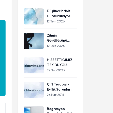
Davranışçı Terapi
(BDT) Rehberi
Düşüncelerinizi
Durduramıyor
musunuz?
12 Tem 2026
Metakognitif
Terapi ile
Zihnin
Zihninizin
Gürültüsünü
Kontrolünü Geri
Dindirmek:
Alın
12 Oca 2026
Bedenin Sessiz
Diliyle Bir İyileşme
HİSSETTİĞİMİZ
Yolculuğu
TEK DUYGU
ÖFKE DEĞİLDİR…
22 Şub 2023
Çift Terapisi -
Evlilik Sorunları
26 Haz 2018
Regresyon