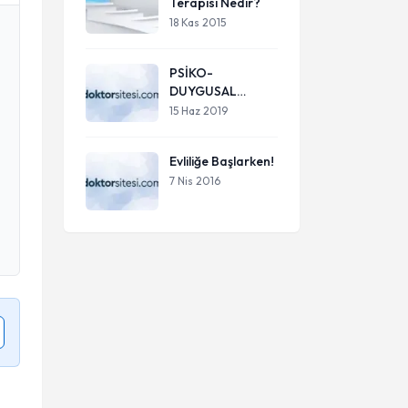
Terapisi Nedir?
18 Kas 2015
PSİKO-
DUYGUSAL
DURUM
15 Haz 2019
BEDENİMİZİ
NASIL
Evliliğe Başlarken!
ETKİLİYOR?
7 Nis 2016