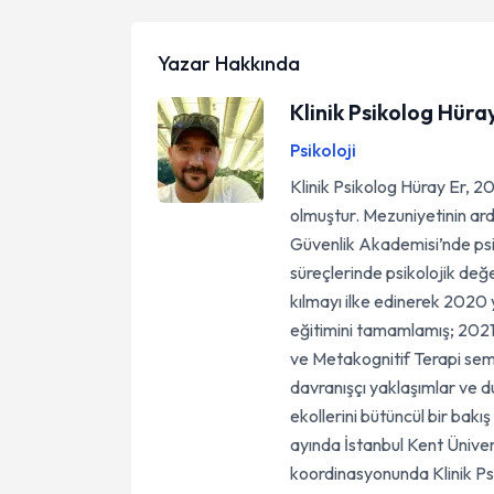
Yazar Hakkında
Klinik Psikolog Hüra
Psikoloji
Klinik Psikolog Hüray Er, 2
olmuştur. Mezuniyetinin a
Güvenlik Akademisi’nde psi
süreçlerinde psikolojik değ
kılmayı ilke edinerek 2020 
eğitimini tamamlamış; 2021 
ve Metakognitif Terapi semi
davranışçı yaklaşımlar ve 
ekollerini bütüncül bir bakı
ayında İstanbul Kent Ünive
koordinasyonunda Klinik Psi