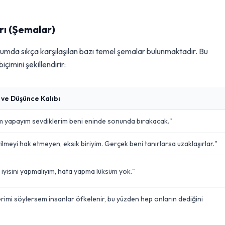
rı (Şemalar)
plumda sıkça karşılaşılan bazı temel şemalar bulunmaktadır. Bu
içimini şekillendirir:
 ve Düşünce Kalıbı
 yapayım sevdiklerim beni eninde sonunda bırakacak."
vilmeyi hak etmeyen, eksik biriyim. Gerçek beni tanırlarsa uzaklaşırlar."
 iyisini yapmalıyım, hata yapma lüksüm yok."
erimi söylersem insanlar öfkelenir, bu yüzden hep onların dediğini