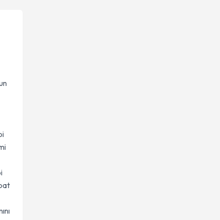
zun
pi
mi
i
ubat
ını