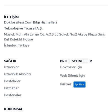
İLETİŞİM
Doktorsitesi Com Bilgi Hizmetleri
Teknoloji ve Ticaret A.Ş.
Maslak Mah. Ahi Evran Cd. A.O.S 55 Sokak No:2 Aksoy Plaza Giriş
Kat Kolektif House
İstanbul, Türkiye
SAĞLIK
PROFESYONELLER
Uzmanlar
Doktorlar İçin
Uzmanlık Alanları
Web Siteniz İçin
Hastalıklar
Kariyer
İşe Alım
Hizmetler
Hastaneler
KURUMSAL