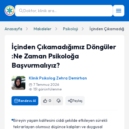
Doktor, klinik ara...
Anasayfa
Makaleler
Psikoloji
İçinden Çıkamadığımız Döngüler
:Ne Zaman Psikoloğa
Başvurmalıyız?
Klinik Psikolog Zehra Demirhan
7 Temmuz 2026
151
görüntülenme
Randevu Al
0
Paylaş
Bireyin yaşam kalitesini ciddi şekilde etkileyen sürekli
tekrarlayan olumsuz düşünce kalıpları ve duygusal