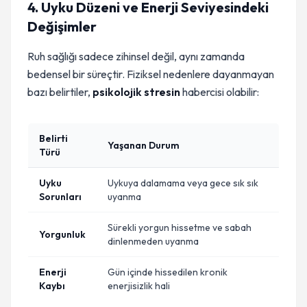
4. Uyku Düzeni ve Enerji Seviyesindeki
Değişimler
Ruh sağlığı sadece zihinsel değil, aynı zamanda
bedensel bir süreçtir. Fiziksel nedenlere dayanmayan
bazı belirtiler,
psikolojik stresin
habercisi olabilir:
Belirti
Yaşanan Durum
Türü
Uyku
Uykuya dalamama veya gece sık sık
Sorunları
uyanma
Sürekli yorgun hissetme ve sabah
Yorgunluk
dinlenmeden uyanma
Enerji
Gün içinde hissedilen kronik
Kaybı
enerjisizlik hali