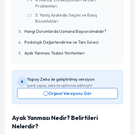
4. Mantar Enfeksiyonları ve Deri
2
.
4
Problemleri
5. Yanlış Ayakkabı Seçimi ve Basış
2
.
5
Bozuklukları
Hangi Durumlarda Uzmana Başvurulmalıdır?
3
.
Podolojik Değerlendirme ve Tanı Süreci
4
.
Ayak Yanması Tedavi Yöntemleri
5
.
Yapay Zeka ile geliştirilmiş versiyon
İçerik yapay zeka ile optimize edilmiştir
Orijinal Versiyonu Gör
Ayak Yanması Nedir? Belirtileri
Nelerdir?