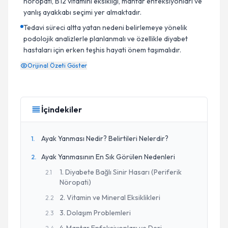
nöropati, B12 vitamini eksikliği, mantar enfeksiyonları ve
yanlış ayakkabı seçimi yer almaktadır.
Tedavi süreci altta yatan nedeni belirlemeye yönelik
podolojik analizlerle planlanmalı ve özellikle diyabet
hastaları için erken teşhis hayati önem taşımalıdır.
Orijinal Özeti Göster
İçindekiler
Ayak Yanması Nedir? Belirtileri Nelerdir?
1
.
Ayak Yanmasının En Sık Görülen Nedenleri
2
.
1. Diyabete Bağlı Sinir Hasarı (Periferik
2
.
1
Nöropati)
2. Vitamin ve Mineral Eksiklikleri
2
.
2
3. Dolaşım Problemleri
2
.
3