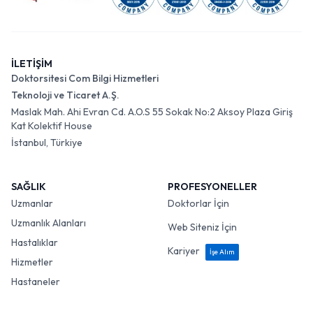
İLETİŞİM
Doktorsitesi Com Bilgi Hizmetleri
Teknoloji ve Ticaret A.Ş.
Maslak Mah. Ahi Evran Cd. A.O.S 55 Sokak No:2 Aksoy Plaza Giriş
Kat Kolektif House
İstanbul, Türkiye
SAĞLIK
PROFESYONELLER
Uzmanlar
Doktorlar İçin
Uzmanlık Alanları
Web Siteniz İçin
Hastalıklar
Kariyer
İşe Alım
Hizmetler
Hastaneler