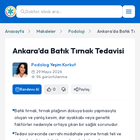
Doktor, klinik ara...
Anasayfa
Makaleler
Podoloji
Ankara’da Batık Tırn
Ankara’da Batık Tırnak Tedavisi
Podolog Yeşim Korkut
29 Mayıs 2026
94
görüntülenme
Randevu Al
0
Paylaş
Batık tırnak, tırnak plağının dokuya baskı yapmasıyla
oluşan ve yanlış kesim, dar ayakkabı veya genetik
faktörler nedeniyle ortaya çıkan bir sağlık sorunudur.
Tedavi sürecinde cerrahi müdahale yerine tırnak teli ve