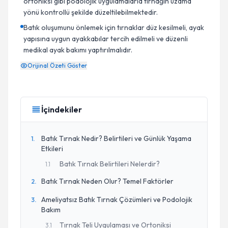
ortoniksi gibi podolojik uygulamalarla tırnağın uzama
yönü kontrollü şekilde düzeltilebilmektedir.
Batık oluşumunu önlemek için tırnaklar düz kesilmeli, ayak
yapısına uygun ayakkabılar tercih edilmeli ve düzenli
medikal ayak bakımı yaptırılmalıdır.
Orijinal Özeti Göster
İçindekiler
Batık Tırnak Nedir? Belirtileri ve Günlük Yaşama
1
.
Etkileri
Batık Tırnak Belirtileri Nelerdir?
1
.
1
Batık Tırnak Neden Olur? Temel Faktörler
2
.
Ameliyatsız Batık Tırnak Çözümleri ve Podolojik
3
.
Bakım
Tırnak Teli Uygulaması ve Ortoniksi
3
.
1