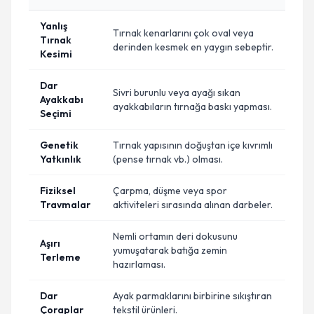
Yanlış
Tırnak kenarlarını çok oval veya
Tırnak
derinden kesmek en yaygın sebeptir.
Kesimi
Dar
Sivri burunlu veya ayağı sıkan
Ayakkabı
ayakkabıların tırnağa baskı yapması.
Seçimi
Genetik
Tırnak yapısının doğuştan içe kıvrımlı
Yatkınlık
(pense tırnak vb.) olması.
Fiziksel
Çarpma, düşme veya spor
Travmalar
aktiviteleri sırasında alınan darbeler.
Nemli ortamın deri dokusunu
Aşırı
yumuşatarak batığa zemin
Terleme
hazırlaması.
Dar
Ayak parmaklarını birbirine sıkıştıran
Çoraplar
tekstil ürünleri.