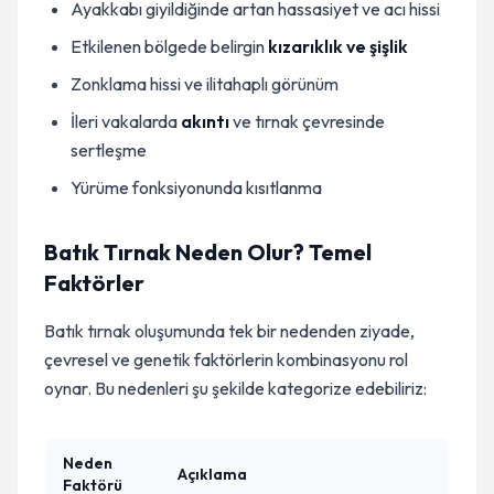
Ayakkabı giyildiğinde artan hassasiyet ve acı hissi
Etkilenen bölgede belirgin
kızarıklık ve şişlik
Zonklama hissi ve ilitahaplı görünüm
İleri vakalarda
akıntı
ve tırnak çevresinde
sertleşme
Yürüme fonksiyonunda kısıtlanma
Batık Tırnak Neden Olur? Temel
Faktörler
Batık tırnak oluşumunda tek bir nedenden ziyade,
çevresel ve genetik faktörlerin kombinasyonu rol
oynar. Bu nedenleri şu şekilde kategorize edebiliriz:
Neden
Açıklama
Faktörü