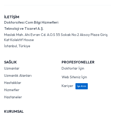
İLETİŞİM
Doktorsitesi Com Bilgi Hizmetleri
Teknoloji ve Ticaret A.Ş.
Maslak Mah. Ahi Evran Cd. A.O.S 55 Sokak No:2 Aksoy Plaza Giriş
Kat Kolektif House
İstanbul, Türkiye
SAĞLIK
PROFESYONELLER
Uzmanlar
Doktorlar İçin
Uzmanlık Alanları
Web Siteniz İçin
Hastalıklar
Kariyer
İşe Alım
Hizmetler
Hastaneler
KURUMSAL