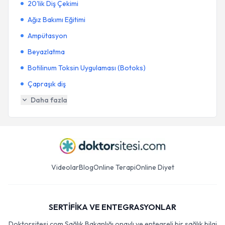
20'lik Diş Çekimi
Ağız Bakımı Eğitimi
Ampütasyon
Beyazlatma
Botilinum Toksin Uygulaması (Botoks)
Çapraşık diş
Daha fazla
Videolar
Blog
Online Terapi
Online Diyet
SERTİFİKA VE ENTEGRASYONLAR
Doktorsitesi.com Sağlık Bakanlığı onaylı ve entegreli bir sağlık bilgi