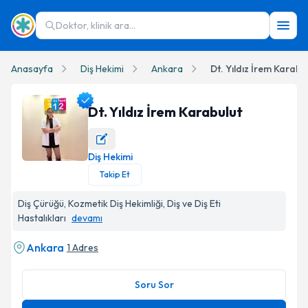
Doktor, klinik ara...
Anasayfa
Diş Hekimi
Ankara
Dt. Yıldız İrem Karabu
Dt. Yıldız İrem Karabulut
Diş Hekimi
Dt. Yıldız İrem Karabulut Profil Fotoğrafı
Takip Et
Diş Çürüğü, Kozmetik Diş Hekimliği, Diş ve Diş Eti
Hastalıkları
devamı
Ankara
1 Adres
Soru Sor