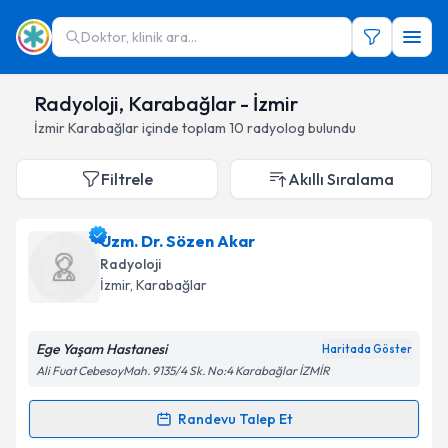
Doktor, klinik ara...
Radyoloji, Karabağlar - İzmir
İzmir
Karabağlar
içinde toplam
10
radyolog
bulundu
Filtrele
Akıllı Sıralama
Uzm. Dr. Sözen Akar
Radyoloji
İzmir
,
Karabağlar
Ege Yaşam Hastanesi
Haritada Göster
Ali Fuat CebesoyMah. 9135/4 Sk. No:4 Karabağlar İZMİR
Randevu Talep Et
Randevu Takvimi Talebi