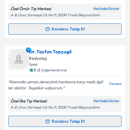
E-posta Adresiniz
Özel Ömür Tıp Merkezi
Haritada Göster
A-B, Onur, Sarmaşık Cd. No:11, 35330 Tırazlı/Balçova/İzmir
Randevu Talep Et
Randevu Takvimi Talebi
Kişisel verilerimin işlenmesine ilişkin
Aydınlatma
Metni
'ni okudum ve kişisel verilerimin belirtilen
kapsamda işlenmesini kabul ediyorum.
Uzm. Dr. Vecdi Çulha
için randevu takvimi talebi
Dr. Tayfun Topçugil
oluşturun. Size bu uzmandan randevu almanız için bir
Radyoloji
takvim hazırlandığında e-posta ile bilgilendireceğiz.
Takvim Talebini Gönder
İzmir
5
(
2
Değerlendirme)
E-posta Adresiniz
Alanında uzman,deneyimli,hastasına karşı nazik,ilgili
Devamı
bir doktor. Teşekkür ediyorum.
Özel İlke Tıp Merkezi
Haritada Göster
Kişisel verilerimin işlenmesine ilişkin
Aydınlatma
A-B, Onur, Sarmaşık Cd. No:11, 35330 Tırazlı/Balçova/İzmir
Metni
'ni okudum ve kişisel verilerimin belirtilen
kapsamda işlenmesini kabul ediyorum.
Randevu Talep Et
Randevu Takvimi Talebi