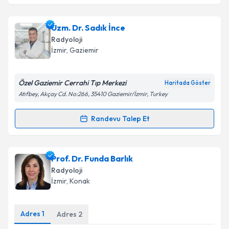
Uzm. Dr. Sadık İnce
Radyoloji
İzmir
,
Gaziemir
Özel Gaziemir Cerrahi Tıp Merkezi
Haritada Göster
Atıfbey, Akçay Cd. No:266, 35410 Gaziemir/İzmir, Turkey
Randevu Talep Et
Randevu Takvimi Talebi
Uzm. Dr. Sadık İnce
için randevu takvimi talebi
Prof. Dr. Funda Barlık
oluşturun. Size bu uzmandan randevu almanız için bir
Radyoloji
takvim hazırlandığında e-posta ile bilgilendireceğiz.
İzmir
,
Konak
E-posta Adresiniz
Adres
1
Adres
2