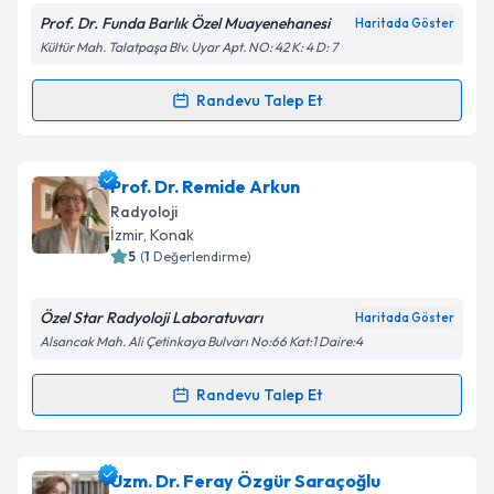
Prof. Dr. Funda Barlık Özel Muayenehanesi
Haritada Göster
Kişisel verilerimin işlenmesine ilişkin
Aydınlatma
Kültür Mah. Talatpaşa Blv. Uyar Apt. NO: 42 K: 4 D: 7
Metni
'ni okudum ve kişisel verilerimin belirtilen
kapsamda işlenmesini kabul ediyorum.
Randevu Talep Et
Randevu Takvimi Talebi
Takvim Talebini Gönder
Prof. Dr. Funda Barlık
için randevu takvimi talebi
Prof. Dr. Remide Arkun
oluşturun. Size bu uzmandan randevu almanız için bir
Radyoloji
takvim hazırlandığında e-posta ile bilgilendireceğiz.
İzmir
,
Konak
5
(
1
Değerlendirme)
E-posta Adresiniz
Özel Star Radyoloji Laboratuvarı
Haritada Göster
Alsancak Mah. Ali Çetinkaya Bulvarı No:66 Kat:1 Daire:4
Kişisel verilerimin işlenmesine ilişkin
Aydınlatma
Randevu Talep Et
Randevu Takvimi Talebi
Metni
'ni okudum ve kişisel verilerimin belirtilen
kapsamda işlenmesini kabul ediyorum.
Prof. Dr. Remide Arkun
için randevu takvimi talebi
Uzm. Dr. Feray Özgür Saraçoğlu