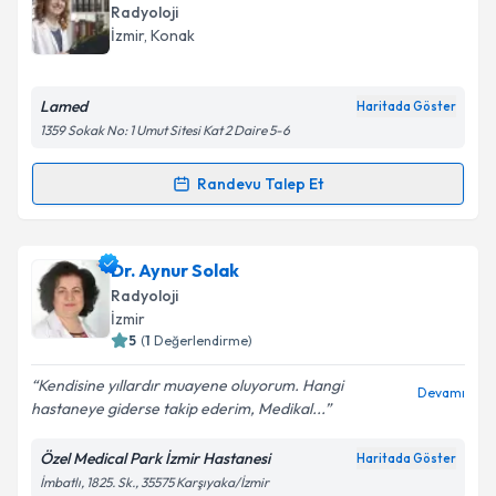
Takvim Talebini Gönder
oluşturun. Size bu uzmandan randevu almanız için bir
Radyoloji
takvim hazırlandığında e-posta ile bilgilendireceğiz.
İzmir
,
Konak
E-posta Adresiniz
Lamed
Haritada Göster
1359 Sokak No: 1 Umut Sitesi Kat 2 Daire 5-6
Kişisel verilerimin işlenmesine ilişkin
Aydınlatma
Randevu Talep Et
Randevu Takvimi Talebi
Metni
'ni okudum ve kişisel verilerimin belirtilen
kapsamda işlenmesini kabul ediyorum.
Uzm. Dr. Feray Özgür Saraçoğlu
için randevu
Dr. Aynur Solak
takvimi talebi oluşturun. Size bu uzmandan randevu
Takvim Talebini Gönder
Radyoloji
almanız için bir takvim hazırlandığında e-posta ile
İzmir
bilgilendireceğiz.
5
(
1
Değerlendirme)
E-posta Adresiniz
Kendisine yıllardır muayene oluyorum. Hangi
Devamı
hastaneye giderse takip ederim, Medikal...
Özel Medical Park İzmir Hastanesi
Haritada Göster
İmbatlı, 1825. Sk., 35575 Karşıyaka/İzmir
Kişisel verilerimin işlenmesine ilişkin
Aydınlatma