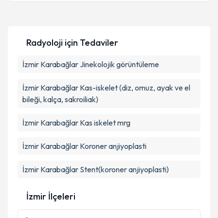
Takvim Talebini Gönder
Dr. Tayfun Topçugil
için randevu takvimi talebi
oluşturun. Size bu uzmandan randevu almanız için bir
Radyoloji
için Tedaviler
takvim hazırlandığında e-posta ile bilgilendireceğiz.
E-posta Adresiniz
İzmir Karabağlar Jinekolojik görüntüleme
İzmir Karabağlar Kas-iskelet (diz, omuz, ayak ve el
bileği, kalça, sakroiliak)
Kişisel verilerimin işlenmesine ilişkin
Aydınlatma
Metni
'ni okudum ve kişisel verilerimin belirtilen
İzmir Karabağlar Kas iskelet mrg
kapsamda işlenmesini kabul ediyorum.
İzmir Karabağlar Koroner anjiyoplasti
Takvim Talebini Gönder
İzmir Karabağlar Stent(koroner anjiyoplasti)
İzmir İlçeleri