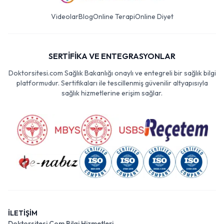
Videolar
Blog
Online Terapi
Online Diyet
SERTİFİKA VE ENTEGRASYONLAR
Doktorsitesi.com Sağlık Bakanlığı onaylı ve entegreli bir sağlık bilgi
platformudur. Sertifikaları ile tescillenmiş güvenilir altyapısıyla
sağlık hizmetlerine erişim sağlar.
İLETİŞİM
Doktorsitesi Com Bilgi Hizmetleri