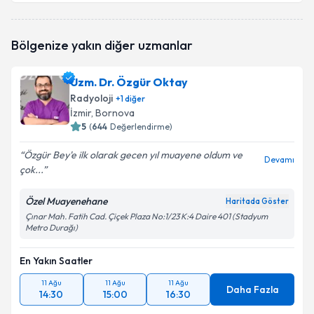
Uzm. Dr. Sözen Akar
için randevu takvimi talebi
Bölgenize yakın diğer uzmanlar
oluşturun. Size bu uzmandan randevu almanız için bir
takvim hazırlandığında e-posta ile bilgilendireceğiz.
Uzm. Dr. Özgür Oktay
E-posta Adresiniz
Radyoloji
+
1
diğer
İzmir
,
Bornova
5
(
644
Değerlendirme)
Özgür Bey'e ilk olarak gecen yıl muayene oldum ve
Kişisel verilerimin işlenmesine ilişkin
Aydınlatma
Devamı
çok...
Metni
'ni okudum ve kişisel verilerimin belirtilen
kapsamda işlenmesini kabul ediyorum.
Özel Muayenehane
Haritada Göster
Çınar Mah. Fatih Cad. Çiçek Plaza No:1/23 K:4 Daire 401 (Stadyum
Metro Durağı)
Takvim Talebini Gönder
En Yakın Saatler
11 Ağu
11 Ağu
11 Ağu
Daha Fazla
14:30
15:00
16:30