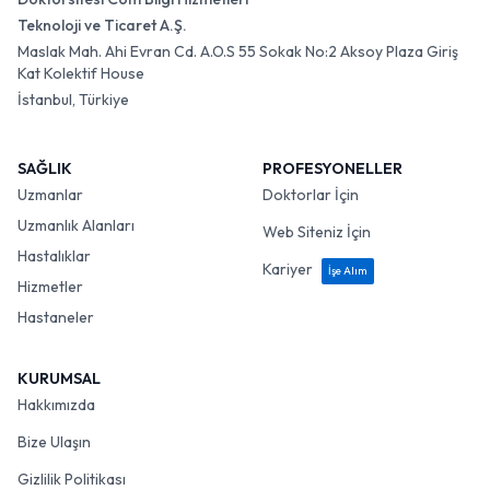
Teknoloji ve Ticaret A.Ş.
Maslak Mah. Ahi Evran Cd. A.O.S 55 Sokak No:2 Aksoy Plaza Giriş
Kat Kolektif House
İstanbul, Türkiye
SAĞLIK
PROFESYONELLER
Uzmanlar
Doktorlar İçin
Uzmanlık Alanları
Web Siteniz İçin
Hastalıklar
Kariyer
İşe Alım
Hizmetler
Hastaneler
KURUMSAL
Hakkımızda
Bize Ulaşın
Gizlilik Politikası