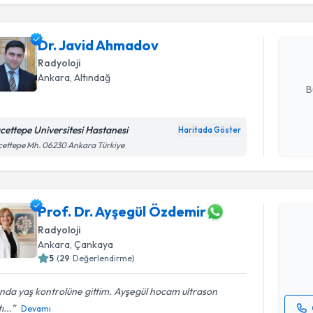
Dr. Javid
bu uzmandan
Dr. Javid Ahmadov
posta ile bi
Radyoloji
E-posta Ad
Ankara
,
Altındağ
B
cettepe Universitesi Hastanesi
Haritada Göster
Kişisel
ettepe Mh. 06230 Ankara Türkiye
okudum
Randevu T
işlenm
Prof. Dr.
Prof. Dr. Ayşegül Özdemir
oluşturun. 
Radyoloji
hazırlandığ
Ankara
,
Çankaya
5
(
29
Değerlendirme)
E-posta Ad
ında yaş kontrolüne gittim. Ayşegül hocam ultrason
ı...
Devamı