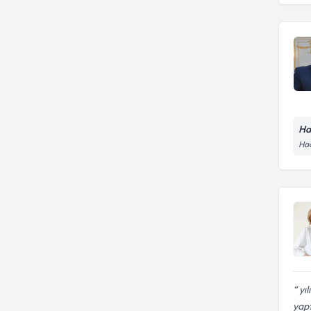
Ha
Hac
yıl
yapt