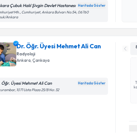
kara Çubuk Halıl Şivgin Devlet Hastanesı
Haritada Göster
Kişisel
huriyet Mh., Cumhuriyet, Ankara Bulvarı No:54, 06760
buk/Ankara
okudum
işlenm
Dr. Öğr. Üyesi Mehmet Ali Can
Radyoloji
Ankara
,
Çankaya
. Öğr. Üyesi Mehmet Ali Can
Haritada Göster
ka
urambar, 1071 Usta Plaza 25/B No: 32
Randevu T