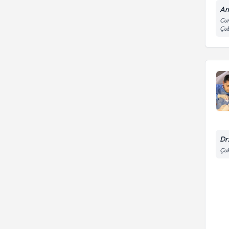
An
Cum
Çu
Dr
Çuk