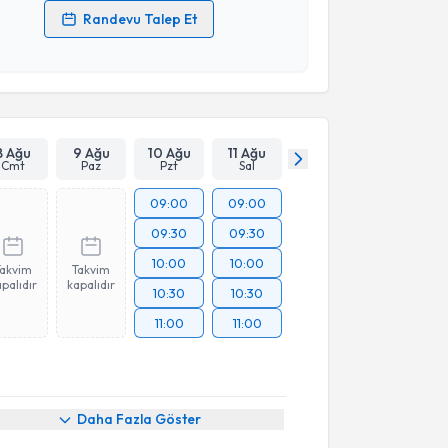
Randevu Talep Et
 verilerimin işlenmesine ilişkin
Aydınlatma Metni
'ni
 ve kişisel verilerimin belirtilen kapsamda
esini kabul ediyorum.
Takvim Talebini Gönder
8 Ağu
9 Ağu
10 Ağu
11 Ağu
Cmt
Paz
Pzt
Sal
09:00
09:00
09:30
09:30
10:00
10:00
Takvim
Takvim
palıdır
kapalıdır
10:30
10:30
11:00
11:00
akvimi Talebi
Daha Fazla Göster