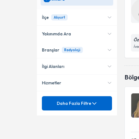
İlçe
Akyurt
Yakınımda Ara
Öz
İve
Branşlar
Radyoloji
Konumuma yakın uzmanları
Çankaya
göster
Yenimahalle
İlgi Alanları
Bölg
Keçiören
Hizmetler
Radyoloji
Etimesgut
Ünvan
Düz Röntgen Filmi
Daha Fazla Filtre
Sincan
Genital Ve Üriner Sistem
Altındağ
Abdominal ultrasonografi
Görüntülenmesi
Anevrizma Embolizasyonu
Akyurt
Anjiyografi
Dr.