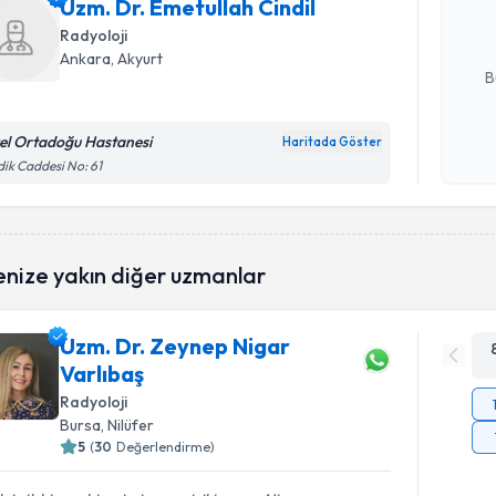
Uzm. Dr. Emetullah Cindil
hazırlandığ
Radyoloji
E-posta Ad
Ankara
,
Akyurt
B
el Ortadoğu Hastanesi
Haritada Göster
Kişisel
dik Caddesi No: 61
okudum
işlenm
enize yakın diğer uzmanlar
Uzm. Dr. Zeynep Nigar
Varlıbaş
Radyoloji
Bursa
,
Nilüfer
5
(
30
Değerlendirme)