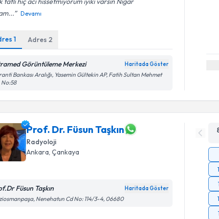
 tatlı hiç acı hissetmiyorum iyiki varsın Nigar
am...
Devamı
dres
1
Adres
2
tramed Görüntüleme Merkezi
Haritada Göster
anti Bankası Aralığı, Yasemin Gültekin AP, Fatih Sultan Mehmet
. No:58
Prof. Dr. Füsun Taşkın
Radyoloji
Ankara
,
Çankaya
of.Dr Füsun Taşkın
Haritada Göster
ziosmanpaşa, Nenehatun Cd No: 114/3-4, 06680