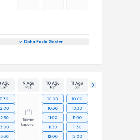
Daha Fazla Göster
8 Ağu
9 Ağu
10 Ağu
11 Ağu
Cmt
Paz
Pzt
Sal
11:30
10:00
10:00
12:00
10:30
10:30
12:30
11:00
11:00
Takvim
kapalıdır
13:00
11:30
11:30
13:30
12:00
12:00