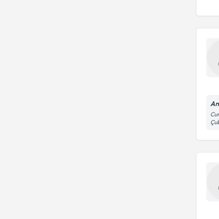
An
Cum
Çu