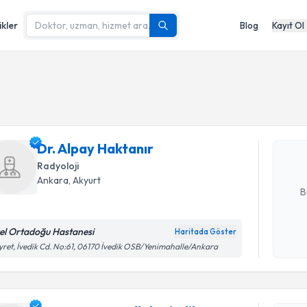
ikler
Blog
Kayıt Ol
Randevu T
Dr. Alpay 
bu uzmandan
Dr. Alpay Haktanır
posta ile bi
Radyoloji
E-posta Ad
Ankara
,
Akyurt
B
el Ortadoğu Hastanesi
Haritada Göster
Randevu T
Kişisel
ret, İvedik Cd. No:61, 06170 İvedik OSB/Yenimahalle/Ankara
okudum
işlenm
Uzm. Dr. E
oluşturun. 