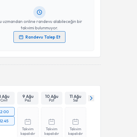
ında e-posta ile bilgilendireceğiz.
Takvim Talebini Gönder
resiniz
u uzmandan online randevu alabileceğin bir
takvimi bulunmuyor.
Randevu Talep Et
 verilerimin işlenmesine ilişkin
Aydınlatma Metni
'ni
 ve kişisel verilerimin belirtilen kapsamda
esini kabul ediyorum.
Takvim Talebini Gönder
8 Ağu
9 Ağu
10 Ağu
11 Ağu
Cmt
Paz
Pzt
Sal
12:00
12:45
Takvim
Takvim
Takvim
kapalıdır
kapalıdır
kapalıdır