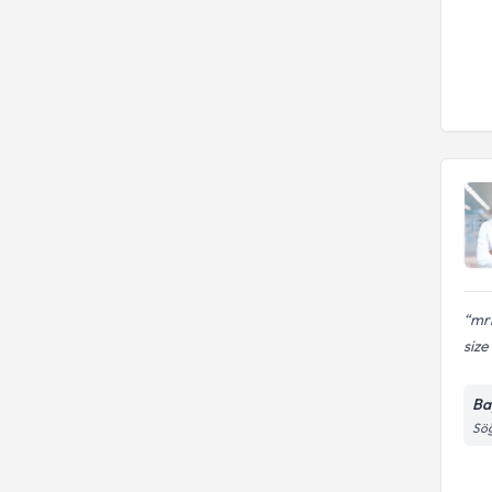
mr
size
Ba
Söğ