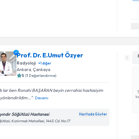
Prof. Dr. E.Umut Özyer
Radyoloji
+
1
diğer
Ankara
,
Çankaya
5
(
1
Değerlendirme)
b lar ben Ronahi BAŞARAN beyin cerrahisi hastasiyim
ka
 yönlendirildim...
Devamı
yındır Söğütözü Hastanesi
Haritada Göster
ütözü, Kızılırmak Mahallesi, 1443. Cd. No:17
Randevu T