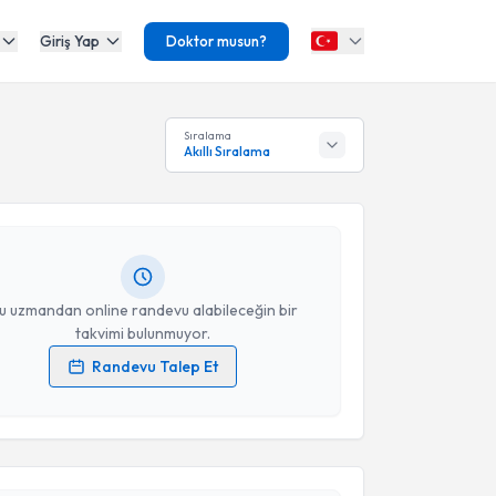
Giriş Yap
Doktor musun?
akvimi Talebi
Sıralama
Akıllı Sıralama
Haktanır
için randevu takvimi talebi oluşturun. Size
 randevu almanız için bir takvim hazırlandığında e-
lgilendireceğiz.
resiniz
u uzmandan online randevu alabileceğin bir
takvimi bulunmuyor.
Randevu Talep Et
akvimi Talebi
 verilerimin işlenmesine ilişkin
Aydınlatma Metni
'ni
 ve kişisel verilerimin belirtilen kapsamda
esini kabul ediyorum.
metullah Cindil
için randevu takvimi talebi
Size bu uzmandan randevu almanız için bir takvim