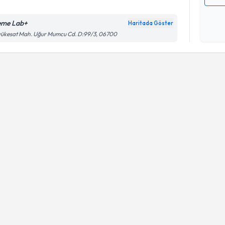
Kişisel
okudum
me Lab+
Haritada Göster
işlenm
ükesat Mah. Uğur Mumcu Cd. D:99/3, 06700