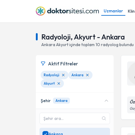
Uzmanlar
Klin
Radyoloji, Akyurt - Ankara
Ankara
Akyurt
içinde toplam
10
radyolog
bulundu
Aktif Filtreler
Radyoloji
Ankara
Akyurt
Şehir
Ankara
Öz
Gay
Ankara