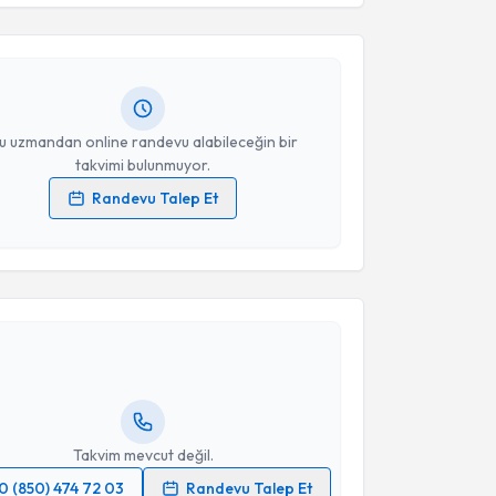
 Ahmadov
için randevu takvimi talebi oluşturun. Size
 randevu almanız için bir takvim hazırlandığında e-
lgilendireceğiz.
resiniz
u uzmandan online randevu alabileceğin bir
takvimi bulunmuyor.
Randevu Talep Et
 verilerimin işlenmesine ilişkin
Aydınlatma Metni
'ni
 ve kişisel verilerimin belirtilen kapsamda
akvimi Talebi
esini kabul ediyorum.
 Ayşegül Özdemir
için randevu takvimi talebi
Takvim Talebini Gönder
Size bu uzmandan randevu almanız için bir takvim
ında e-posta ile bilgilendireceğiz.
resiniz
Takvim mevcut değil.
0 (850) 474 72 03
Randevu Talep Et