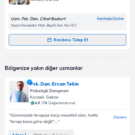
bilgilendireceğiz.
E-posta Adresiniz
Uzm. Psk. Dan. Cihat Bozkurt
Haritada Göster
Kazım Karabekir Mah. Beylik Sok. No:1 D:1
Randevu Talep Et
Randevu Takvimi Talebi
Kişisel verilerimin işlenmesine ilişkin
Aydınlatma
Metni
'ni okudum ve kişisel verilerimin belirtilen
kapsamda işlenmesini kabul ediyorum.
Uzm. Psk. Dan. Cihat Bozkurt
için randevu takvimi
Bölgenize yakın diğer uzmanlar
talebi oluşturun. Size bu uzmandan randevu almanız
için bir takvim hazırlandığında e-posta ile
Takvim Talebini Gönder
bilgilendireceğiz.
Psk. Dan. Ercan Tekin
Psikolojik Danışman
E-posta Adresiniz
Kocaeli
,
Gebze
4.9
(
78
Değerlendirme)
Günümüzde terapiye karşı mesafeli olan, hatta
Devamı
“terapi bana göre değil”...
Kişisel verilerimin işlenmesine ilişkin
Aydınlatma
Metni
'ni okudum ve kişisel verilerimin belirtilen
kapsamda işlenmesini kabul ediyorum.