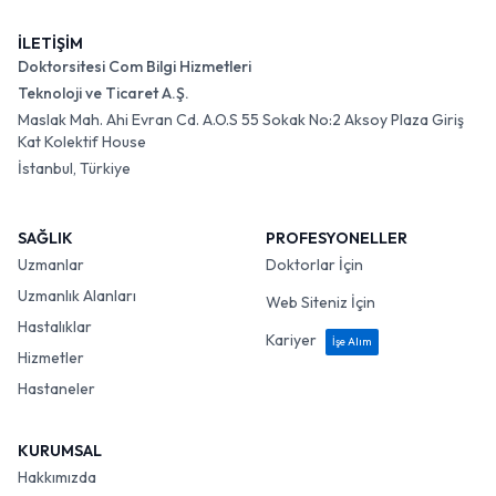
İLETİŞİM
Doktorsitesi Com Bilgi Hizmetleri
Teknoloji ve Ticaret A.Ş.
Maslak Mah. Ahi Evran Cd. A.O.S 55 Sokak No:2 Aksoy Plaza Giriş
Kat Kolektif House
İstanbul, Türkiye
SAĞLIK
PROFESYONELLER
Uzmanlar
Doktorlar İçin
Uzmanlık Alanları
Web Siteniz İçin
Hastalıklar
Kariyer
İşe Alım
Hizmetler
Hastaneler
KURUMSAL
Hakkımızda