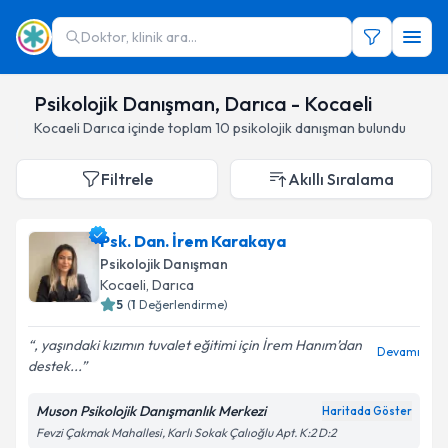
Doktor, klinik ara...
Psikolojik Danışman, Darıca - Kocaeli
Kocaeli
Darıca
içinde toplam
10
psikolojik danışman
bulundu
Filtrele
Akıllı Sıralama
Psk. Dan. İrem Karakaya
Psikolojik Danışman
Kocaeli
,
Darıca
5
(
1
Değerlendirme)
, yaşındaki kızımın tuvalet eğitimi için İrem Hanım’dan
Devamı
destek...
Muson Psikolojik Danışmanlık Merkezi
Haritada Göster
Fevzi Çakmak Mahallesi, Karlı Sokak Çalıoğlu Apt. K:2 D:2