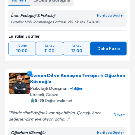
Adres
1
Online Görüşme
İnan Pedagoji & Psikoloji
Haritada Göster
Takvim Talebini Gönder
Güzeller Mah. İbrahimağa Caddesi, 910. Sk. No: 1, 41400
En Yakın Saatler
12 Ağu
12 Ağu
12 Ağu
Daha Fazla
10:00
11:00
12:00
Uzman Dil ve Konuşma Terapisti Oğuzhan
Köseoğlu
Psikolojik Danışman
+
1
diğer
Kocaeli
,
Gebze
5
(
95
Değerlendirme)
Elinde sihirli değnek var diyebilirim. Çocuğu önce
Devamı
değerlendirmeye alıyor, daha...
Oğuzhan Köseoğlu
Haritada Göster