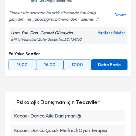
5
(
24
Değerlendirme)
E-posta Adresiniz
üniversite sınavına hazırlık sürecinde tutulmuş
Devamı
gibiydim. ne yapacağımı bilmiyordum, aileme...
Uzm. Psk. Dan. Cennet Günaydın
Haritada Göster
Kişisel verilerimin işlenmesine ilişkin
Aydınlatma
İstiklal Mahallesi Zafer Sokak No:3 D:1 34762
Metni
'ni okudum ve kişisel verilerimin belirtilen
kapsamda işlenmesini kabul ediyorum.
En Yakın Saatler
15:00
16:00
17:00
Daha Fazla
Takvim Talebini Gönder
Psikolojik Danışman
için Tedaviler
Kocaeli Darıca Aile Danışmanlığı
Kocaeli Darıca Çocuk Merkezli Oyun Terapisi