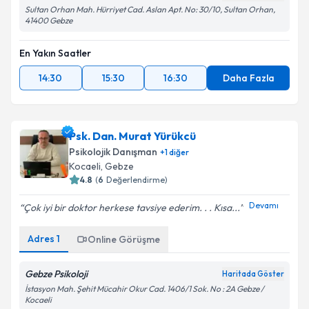
Sultan Orhan Mah. Hürriyet Cad. Aslan Apt. No: 30/10, Sultan Orhan,
41400 Gebze
En Yakın Saatler
14:30
15:30
16:30
Daha Fazla
Psk. Dan. Murat Yürükcü
Psikolojik Danışman
+
1
diğer
Kocaeli
,
Gebze
4.8
(
6
Değerlendirme)
Devamı
Çok iyi bir doktor herkese tavsiye ederim. . . Kısa...
Adres
1
Online Görüşme
Gebze Psikoloji
Haritada Göster
İstasyon Mah. Şehit Mücahir Okur Cad. 1406/1 Sok. No : 2A Gebze /
Kocaeli