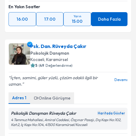
En Yakın Saatler
Yarın
16:00
17:00
Daha Fazla
15:00
Psk. Dan. Rüveyda Çakır
Psikolojik Danışman
Kocaeli
,
Karamürsel
5
(
49
Değerlendirme)
İçten, samimi, güler yüzlü, çözüm odaklı ilgili bir
Devamı
uzman.
Adres
1
Online Görüşme
Psikolojik Danışman Rüveyda Çakır
Haritada Göster
4 Temmuz Mahallesi, Amiral Caddesi, Özçınar Pasajı, Dış Kapı No:102,
Kat:2, İç Kapı No:104, 41500 Karamürsel/Kocaeli