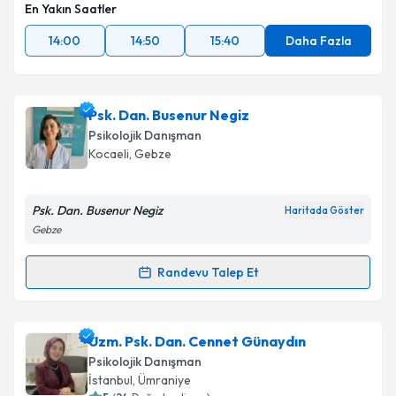
En Yakın Saatler
14:00
14:50
15:40
Daha Fazla
Psk. Dan. Busenur Negiz
Psikolojik Danışman
Kocaeli
,
Gebze
Psk. Dan. Busenur Negiz
Haritada Göster
Gebze
Randevu Talep Et
Randevu Takvimi Talebi
Psk. Dan. Busenur Negiz
için randevu takvimi talebi
Uzm. Psk. Dan. Cennet Günaydın
oluşturun. Size bu uzmandan randevu almanız için bir
Psikolojik Danışman
takvim hazırlandığında e-posta ile bilgilendireceğiz.
İstanbul
,
Ümraniye