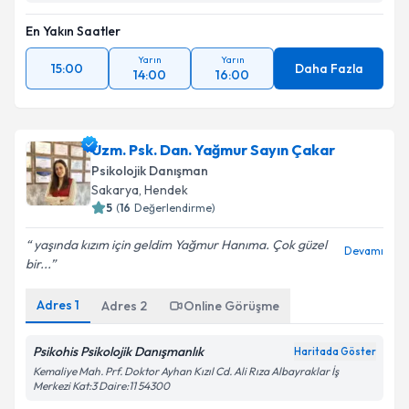
En Yakın Saatler
Yarın
Yarın
15:00
Daha Fazla
14:00
16:00
Uzm. Psk. Dan. Yağmur Sayın Çakar
Psikolojik Danışman
Sakarya
,
Hendek
5
(
16
Değerlendirme)
yaşında kızım için geldim Yağmur Hanıma. Çok güzel
Devamı
bir...
Adres
1
Adres
2
Online Görüşme
Psikohis Psikolojik Danışmanlık
Haritada Göster
Kemaliye Mah. Prf. Doktor Ayhan Kızıl Cd. Ali Rıza Albayraklar İş
Merkezi Kat:3 Daire:11 54300