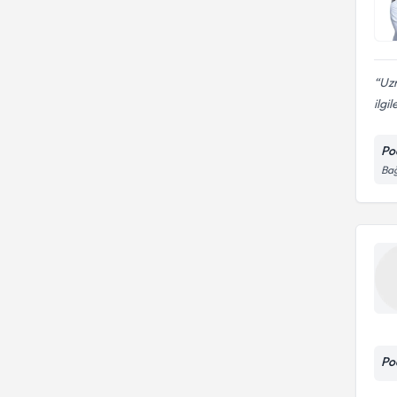
Çatlak Topuk Bakımı
Batık tırnak tedavisi
Podolog
Çatlak ve Kuru Topuk Bakımı
Çatlak Topuk Bakımı
Çocuk - Ergen Terapisi
Uz
Deri kalınlaşması
ilgi
Diyabet Ayak Bakımı
Diyabetik Ayak Bakımı
Po
Geriatrik(Yaşlılarda) ayak
Geriatrik Ayak Bakımı
bakımı
Bağ
Kalınlaşmış Mantar Tırnak
Kalınlaşmış Mantar Tırnak
Bakımı
Bakımı
Kalınlaşmış Tırnak Problemleri
Kişiye özel tabanlık
Medikal Ayak Bakım
Po