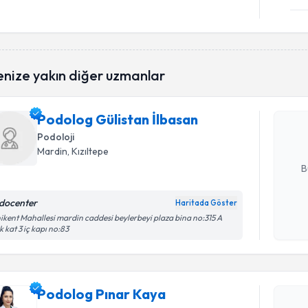
Randevu T
enize yakın diğer uzmanlar
Podolog G
oluşturun. 
Podolog Gülistan İlbasan
hazırlandığ
Podoloji
E-posta Ad
Mardin
,
Kızıltepe
B
docenter
Haritada Göster
Kişisel
ikent Mahallesi mardin caddesi beylerbeyi plaza bina no:315 A
k kat 3 iç kapı no:83
okudum
Randevu T
işlenm
Podolog P
Podolog Pınar Kaya
bu uzmandan