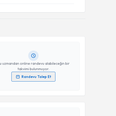
akvimi Talebi
ülistan İlbasan
için randevu takvimi talebi
Size bu uzmandan randevu almanız için bir takvim
ında e-posta ile bilgilendireceğiz.
resiniz
u uzmandan online randevu alabileceğin bir
takvimi bulunmuyor.
Randevu Talep Et
 verilerimin işlenmesine ilişkin
Aydınlatma Metni
'ni
 ve kişisel verilerimin belirtilen kapsamda
akvimi Talebi
esini kabul ediyorum.
Takvim Talebini Gönder
ınar Kaya
için randevu takvimi talebi oluşturun. Size
 randevu almanız için bir takvim hazırlandığında e-