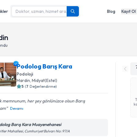
ikler
Blog
Kayıt Ol
din
undu
Podolog Barış Kara
Podoloji
Mardin
,
Midyat(Estel)
5
(
7
Değerlendirme)
k memnunum, her şey gönlünüzce olsun Barış
ka
cam
Devamı
dolog Barış Kara Muayenehanesi
itler Mahallesi, Cumhuriyet Bulvarı No: 97/A