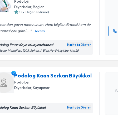
Podoloji
posta ile bi
Diyarbakır
,
Bağlar
5
(
9
Değerlendirme)
E-posta Ad
mandan gayet memnunum. Hem bilgilendirmesi hem de
lenmesi çok güzel....
Devamı
Kişisel
okudum
dolog Pınar Kaya Muayenehanesi
Randevu T
Haritada Göster
işlenm
cılar Mahallesi, 1205. Sokak, A Blok No: 8A, İç Kapı No: 25
Podolog K
oluşturun. 
hazırlandığ
Podolog Kaan Serkan Büyükkol
Podoloji
E-posta Ad
Diyarbakır
,
Kayapınar
B
dolog Kaan Serkan Büyükkol
Haritada Göster
Kişisel
okudum