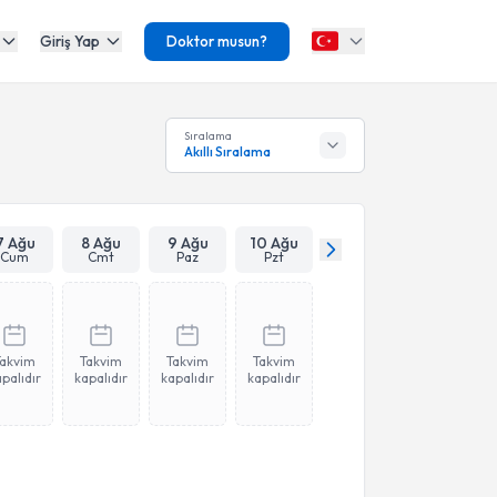
Giriş Yap
Doktor musun?
Sıralama
Akıllı Sıralama
7 Ağu
8 Ağu
9 Ağu
10 Ağu
Cum
Cmt
Paz
Pzt
Takvim
Takvim
Takvim
Takvim
palıdır
kapalıdır
kapalıdır
kapalıdır