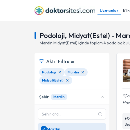
Uzmanlar
Klin
Podoloji, Midyat(Estel) - Mar
Mardin
Midyat(Estel)
içinde toplam
4
podolog
bul
Aktif Filtreler
Podoloji
Mardin
Midyat(Estel)
Ço
Şehir
Mardin
Ho
Po
Sey
Mardin