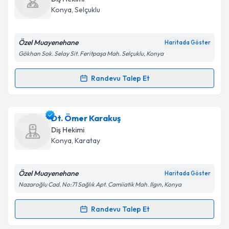
takvim hazırlandığında e-posta ile bilgilendireceğiz.
Konya
,
Selçuklu
E-posta Adresiniz
Özel Muayenehane
Haritada Göster
Gökhan Sok. Selay Sit. Feritpaşa Mah. Selçuklu, Konya
Kişisel verilerimin işlenmesine ilişkin
Aydınlatma
Randevu Talep Et
Randevu Takvimi Talebi
Metni
'ni okudum ve kişisel verilerimin belirtilen
kapsamda işlenmesini kabul ediyorum.
Dt. Sare Erdem
için randevu takvimi talebi oluşturun.
Dt. Ömer Karakuş
Size bu uzmandan randevu almanız için bir takvim
Takvim Talebini Gönder
Diş Hekimi
hazırlandığında e-posta ile bilgilendireceğiz.
Konya
,
Karatay
E-posta Adresiniz
Özel Muayenehane
Haritada Göster
Nazaroğlu Cad. No:71 Sağlık Apt. Camiiatik Mah. Ilgın, Konya
Kişisel verilerimin işlenmesine ilişkin
Aydınlatma
Randevu Talep Et
Randevu Takvimi Talebi
Metni
'ni okudum ve kişisel verilerimin belirtilen