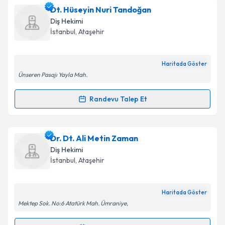
Dt. Hüseyin Nuri Tandoğan
Diş Hekimi
İstanbul
,
Ataşehir
Haritada Göster
Ünseren Pasajı Yayla Mah.
Randevu Talep Et
Randevu Takvimi Talebi
Dt. Hüseyin Nuri Tandoğan
için randevu takvimi
Dr. Dt. Ali Metin Zaman
talebi oluşturun. Size bu uzmandan randevu almanız
Diş Hekimi
için bir takvim hazırlandığında e-posta ile
İstanbul
,
Ataşehir
bilgilendireceğiz.
E-posta Adresiniz
Haritada Göster
Mektep Sok. No:6 Atatürk Mah. Ümraniye,