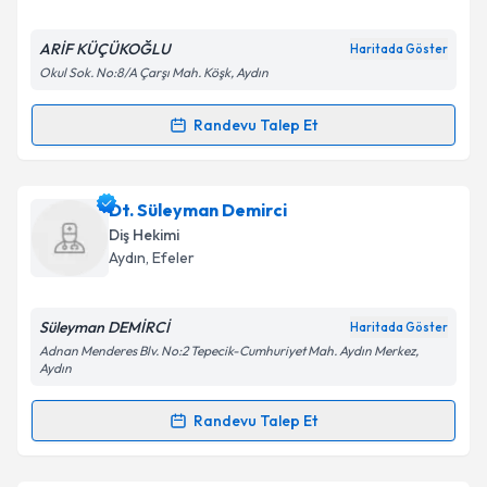
E-posta Adresiniz
ARİF KÜÇÜKOĞLU
Haritada Göster
Okul Sok. No:8/A Çarşı Mah. Köşk, Aydın
Kişisel verilerimin işlenmesine ilişkin
Aydınlatma
Randevu Talep Et
Randevu Takvimi Talebi
Metni
'ni okudum ve kişisel verilerimin belirtilen
kapsamda işlenmesini kabul ediyorum.
Dt. ARİF Küçükoğlu
için randevu takvimi talebi
Dt. Süleyman Demirci
oluşturun. Size bu uzmandan randevu almanız için bir
Takvim Talebini Gönder
Diş Hekimi
takvim hazırlandığında e-posta ile bilgilendireceğiz.
Aydın
,
Efeler
E-posta Adresiniz
Süleyman DEMİRCİ
Haritada Göster
Adnan Menderes Blv. No:2 Tepecik-Cumhuriyet Mah. Aydın Merkez,
Aydın
Kişisel verilerimin işlenmesine ilişkin
Aydınlatma
Randevu Talep Et
Metni
'ni okudum ve kişisel verilerimin belirtilen
Randevu Takvimi Talebi
kapsamda işlenmesini kabul ediyorum.