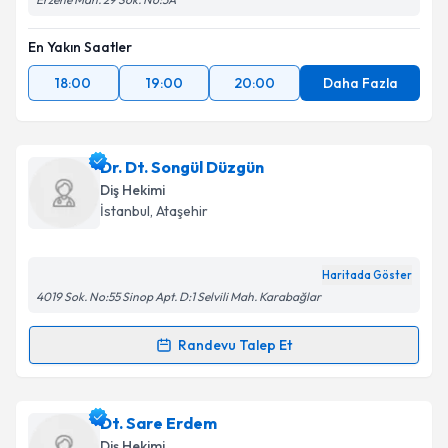
Metni
'ni okudum ve kişisel verilerimin belirtilen
kapsamda işlenmesini kabul ediyorum.
En Yakın Saatler
18:00
19:00
20:00
Daha Fazla
Takvim Talebini Gönder
Dr. Dt. Songül Düzgün
Diş Hekimi
İstanbul
,
Ataşehir
Haritada Göster
4019 Sok. No:55 Sinop Apt. D:1 Selvili Mah. Karabağlar
Randevu Talep Et
Randevu Takvimi Talebi
Dr. Dt. Songül Düzgün
için randevu takvimi talebi
Dt. Sare Erdem
oluşturun. Size bu uzmandan randevu almanız için bir
Diş Hekimi