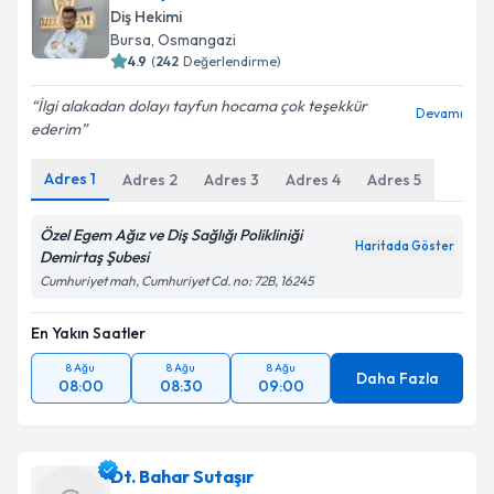
Size bu uzmandan randevu almanız için bir takvim
Takvim Talebini Gönder
Diş Hekimi
hazırlandığında e-posta ile bilgilendireceğiz.
Bursa
,
Osmangazi
4.9
(
242
Değerlendirme)
E-posta Adresiniz
İlgi alakadan dolayı tayfun hocama çok teşekkür
Devamı
ederim
Adres
1
Adres
2
Adres
3
Adres
4
Adres
5
Kişisel verilerimin işlenmesine ilişkin
Aydınlatma
Metni
'ni okudum ve kişisel verilerimin belirtilen
kapsamda işlenmesini kabul ediyorum.
Özel Egem Ağız ve Diş Sağlığı Polikliniği
Haritada Göster
Demirtaş Şubesi
Cumhuriyet mah, Cumhuriyet Cd. no: 72B, 16245
Takvim Talebini Gönder
En Yakın Saatler
8 Ağu
8 Ağu
8 Ağu
Daha Fazla
08:00
08:30
09:00
Dt. Bahar Sutaşır