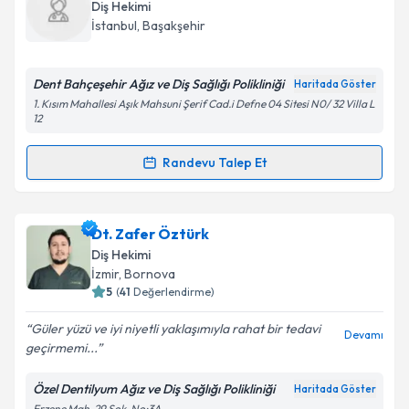
Diş Hekimi
İstanbul
,
Başakşehir
Dent Bahçeşehir Ağız ve Diş Sağlığı Polikliniği
Haritada Göster
1. Kısım Mahallesi Aşık Mahsuni Şerif Cad.i Defne 04 Sitesi N0/ 32 Villa L
12
Randevu Talep Et
Randevu Takvimi Talebi
Dt. Bahar Sutaşır
için randevu takvimi talebi
Dt. Zafer Öztürk
oluşturun. Size bu uzmandan randevu almanız için bir
Diş Hekimi
takvim hazırlandığında e-posta ile bilgilendireceğiz.
İzmir
,
Bornova
5
(
41
Değerlendirme)
E-posta Adresiniz
Güler yüzü ve iyi niyetli yaklaşımıyla rahat bir tedavi
Devamı
geçirmemi...
Özel Dentilyum Ağız ve Diş Sağlığı Polikliniği
Haritada Göster
Kişisel verilerimin işlenmesine ilişkin
Aydınlatma
Erzene Mah. 29 Sok. No:3A