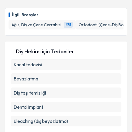
takvim hazırlandığında e-posta ile bilgilendireceğiz.
E-posta Adresiniz
İlgili Branşlar
Ağız, Diş ve Çene Cerrahisi
Ortodonti (Çene-Diş Bozuklu
675
Kişisel verilerimin işlenmesine ilişkin
Aydınlatma
Metni
'ni okudum ve kişisel verilerimin belirtilen
Diş Hekimi
için Tedaviler
kapsamda işlenmesini kabul ediyorum.
Kanal tedavisi
Takvim Talebini Gönder
Beyazlatma
Diş taşı temizliği
Dental implant
Bleaching (diş beyazlatma)