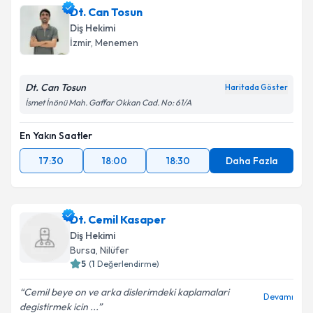
Dt. Süleyman Demirci
için randevu takvimi talebi
Dt. Can Tosun
Takvim Talebini Gönder
oluşturun. Size bu uzmandan randevu almanız için bir
Diş Hekimi
takvim hazırlandığında e-posta ile bilgilendireceğiz.
İzmir
,
Menemen
E-posta Adresiniz
Dt. Can Tosun
Haritada Göster
İsmet İnönü Mah. Gaffar Okkan Cad. No: 61/A
En Yakın Saatler
Kişisel verilerimin işlenmesine ilişkin
Aydınlatma
Metni
'ni okudum ve kişisel verilerimin belirtilen
17:30
18:00
18:30
Daha Fazla
kapsamda işlenmesini kabul ediyorum.
Takvim Talebini Gönder
Dt. Cemil Kasaper
Diş Hekimi
Bursa
,
Nilüfer
5
(
1
Değerlendirme)
Cemil beye on ve arka dislerimdeki kaplamalari
Devamı
degistirmek icin ...