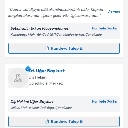
E-posta Adresiniz
Kızımın süt dişiyle alâkalı münasebetimiz oldu..Kapıda
Devamı
karşılamalarından ,işlem,güler yüz, ilgi,sonrasında...
Sebahattin Erkan Muayenehanesi
Haritada Göster
Kişisel verilerimin işlenmesine ilişkin
Aydınlatma
Kemalpaşa Mah. Yalı Cad. 16/1 Çanakkale Merkez, Çanakkale
Metni
'ni okudum ve kişisel verilerimin belirtilen
kapsamda işlenmesini kabul ediyorum.
Randevu Talep Et
Randevu Takvimi Talebi
Takvim Talebini Gönder
Dt. Sebahattin Erkan
için randevu takvimi talebi
Dt. Uğur Baykurt
oluşturun. Size bu uzmandan randevu almanız için bir
Diş Hekimi
takvim hazırlandığında e-posta ile bilgilendireceğiz.
Çanakkale
,
Merkez
E-posta Adresiniz
Diş Hekimi Uğur Baykurt
Haritada Göster
İstiklal Mah. İstiklal Cad. Biga, Çanakkale
Kişisel verilerimin işlenmesine ilişkin
Aydınlatma
Randevu Talep Et
Randevu Takvimi Talebi
Metni
'ni okudum ve kişisel verilerimin belirtilen