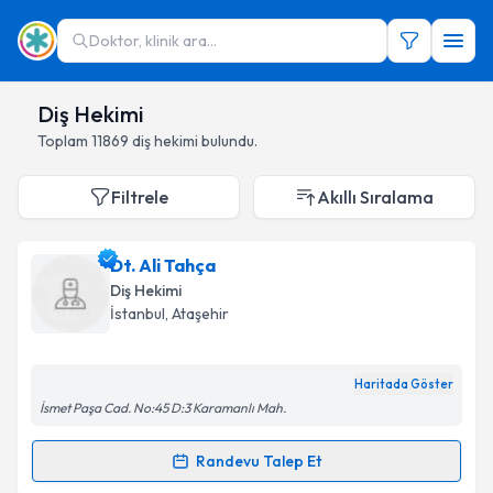
Doktor, klinik ara...
Diş Hekimi
Toplam
11869
diş hekimi
bulundu.
Filtrele
Akıllı Sıralama
Dt. Ali Tahça
Diş Hekimi
İstanbul
,
Ataşehir
Haritada Göster
İsmet Paşa Cad. No:45 D:3 Karamanlı Mah.
Randevu Talep Et
Randevu Takvimi Talebi