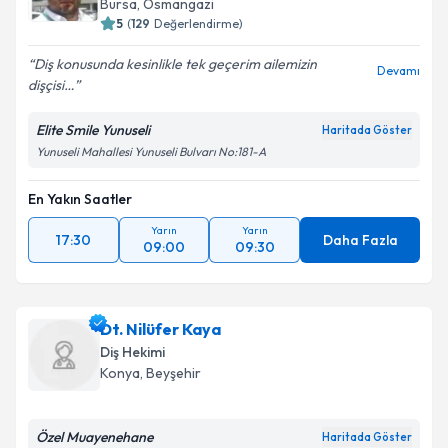
Bursa
,
Osmangazi
5
(
129
Değerlendirme)
Diş konusunda kesinlikle tek geçerim ailemizin
Devamı
dişçisi…
Elite Smile Yunuseli
Haritada Göster
Yunuseli Mahallesi Yunuseli Bulvarı No:181-A
En Yakın Saatler
Yarın
Yarın
17:30
Daha Fazla
09:00
09:30
Dt. Nilüfer Kaya
Diş Hekimi
Konya
,
Beyşehir
Özel Muayenehane
Haritada Göster