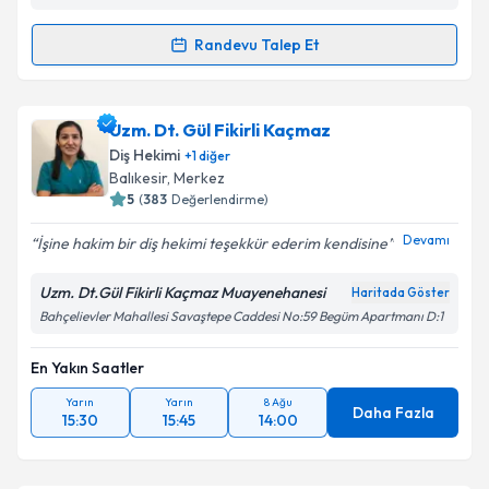
Kişisel verilerimin işlenmesine ilişkin
Aydınlatma
Randevu Talep Et
Randevu Takvimi Talebi
Metni
'ni okudum ve kişisel verilerimin belirtilen
kapsamda işlenmesini kabul ediyorum.
Dt. Nesrin Emür
için randevu takvimi talebi oluşturun.
Uzm. Dt. Gül Fikirli Kaçmaz
Size bu uzmandan randevu almanız için bir takvim
Takvim Talebini Gönder
Diş Hekimi
+
1
diğer
hazırlandığında e-posta ile bilgilendireceğiz.
Balıkesir
,
Merkez
5
(
383
Değerlendirme)
E-posta Adresiniz
Devamı
İşine hakim bir diş hekimi teşekkür ederim kendisine
Uzm. Dt.Gül Fikirli Kaçmaz Muayenehanesi
Haritada Göster
Bahçelievler Mahallesi Savaştepe Caddesi No:59 Begüm Apartmanı D:1
Kişisel verilerimin işlenmesine ilişkin
Aydınlatma
Metni
'ni okudum ve kişisel verilerimin belirtilen
kapsamda işlenmesini kabul ediyorum.
En Yakın Saatler
Yarın
Yarın
8 Ağu
Daha Fazla
15:30
15:45
14:00
Takvim Talebini Gönder