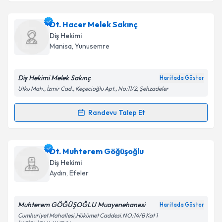
Dt. Ali Tahça
için randevu takvimi talebi oluşturun.
Dt. Hacer Melek Sakınç
Size bu uzmandan randevu almanız için bir takvim
Diş Hekimi
hazırlandığında e-posta ile bilgilendireceğiz.
Manisa
,
Yunusemre
E-posta Adresiniz
Diş Hekimi Melek Sakınç
Haritada Göster
Utku Mah., İzmir Cad., Keçecioğlu Apt., No:11/2, Şehzadeler
Kişisel verilerimin işlenmesine ilişkin
Aydınlatma
Randevu Talep Et
Randevu Takvimi Talebi
Metni
'ni okudum ve kişisel verilerimin belirtilen
kapsamda işlenmesini kabul ediyorum.
Dt. Hacer Melek Sakınç
için randevu takvimi talebi
Dt. Muhterem Göğüşoğlu
oluşturun. Size bu uzmandan randevu almanız için bir
Takvim Talebini Gönder
Diş Hekimi
takvim hazırlandığında e-posta ile bilgilendireceğiz.
Aydın
,
Efeler
E-posta Adresiniz
Muhterem GÖĞÜŞOĞLU Muayenehanesi
Haritada Göster
Cumhuriyet Mahallesi,Hükümet Caddesi.NO:14/B Kat 1