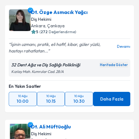
kapsamda işlenmesini kabul ediyorum.
Dt. Ömer Karakuş
için randevu takvimi talebi
Dt. Özge Asmacık Yağcı
oluşturun. Size bu uzmandan randevu almanız için bir
Takvim Talebini Gönder
Diş Hekimi
takvim hazırlandığında e-posta ile bilgilendireceğiz.
Ankara
,
Çankaya
5
(
272
Değerlendirme)
E-posta Adresiniz
İşinin uzmanı, pratik, eli hafif, kibar, güler yüzlü,
Devamı
hastayı rahatlatan...
32 Dent Ağız ve Diş Sağlığı Polikliniği
Haritada Göster
Kişisel verilerimin işlenmesine ilişkin
Aydınlatma
Kızılay Mah. Kumrular Cad. 28/A
Metni
'ni okudum ve kişisel verilerimin belirtilen
kapsamda işlenmesini kabul ediyorum.
En Yakın Saatler
10 Ağu
10 Ağu
10 Ağu
Takvim Talebini Gönder
Daha Fazla
10:00
10:15
10:30
Dt. Ali Müftüoğlu
Diş Hekimi