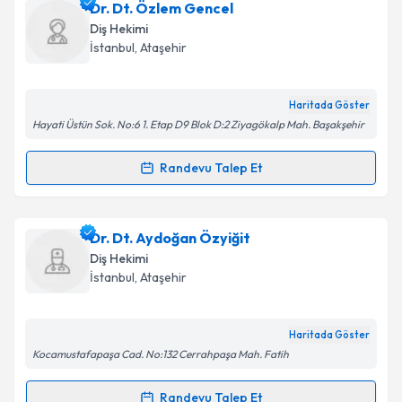
Dr. Dt. Hatice Sema Ebcioğlu
için randevu takvimi
Dr. Dt. Özlem Gencel
talebi oluşturun. Size bu uzmandan randevu almanız
Takvim Talebini Gönder
Diş Hekimi
için bir takvim hazırlandığında e-posta ile
İstanbul
,
Ataşehir
bilgilendireceğiz.
E-posta Adresiniz
Haritada Göster
Hayati Üstün Sok. No:6 1. Etap D9 Blok D:2 Ziyagökalp Mah. Başakşehir
Randevu Talep Et
Randevu Takvimi Talebi
Kişisel verilerimin işlenmesine ilişkin
Aydınlatma
Metni
'ni okudum ve kişisel verilerimin belirtilen
kapsamda işlenmesini kabul ediyorum.
Dr. Dt. Özlem Gencel
için randevu takvimi talebi
Dr. Dt. Aydoğan Özyiğit
oluşturun. Size bu uzmandan randevu almanız için bir
Diş Hekimi
takvim hazırlandığında e-posta ile bilgilendireceğiz.
Takvim Talebini Gönder
İstanbul
,
Ataşehir
E-posta Adresiniz
Haritada Göster
Kocamustafapaşa Cad. No:132 Cerrahpaşa Mah. Fatih
Kişisel verilerimin işlenmesine ilişkin
Aydınlatma
Randevu Talep Et