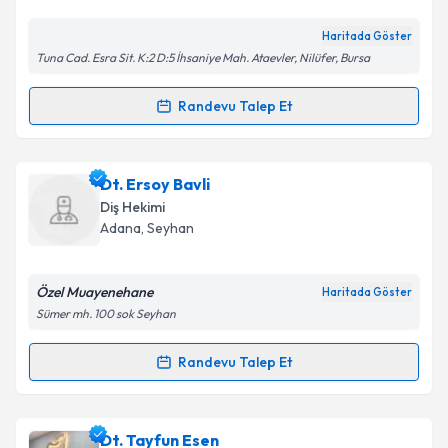
Haritada Göster
Tuna Cad. Esra Sit. K:2 D:5 İhsaniye Mah. Ataevler, Nilüfer, Bursa
Randevu Talep Et
Randevu Takvimi Talebi
Dt. Cemil Kasaper
için randevu takvimi talebi
Dt. Ersoy Bavli
oluşturun. Size bu uzmandan randevu almanız için bir
Diş Hekimi
takvim hazırlandığında e-posta ile bilgilendireceğiz.
Adana
,
Seyhan
E-posta Adresiniz
Özel Muayenehane
Haritada Göster
Sümer mh. 100 sok Seyhan
Kişisel verilerimin işlenmesine ilişkin
Aydınlatma
Randevu Talep Et
Randevu Takvimi Talebi
Metni
'ni okudum ve kişisel verilerimin belirtilen
kapsamda işlenmesini kabul ediyorum.
Dt. Ersoy Bavli
için randevu takvimi talebi oluşturun.
Dt. Tayfun Esen