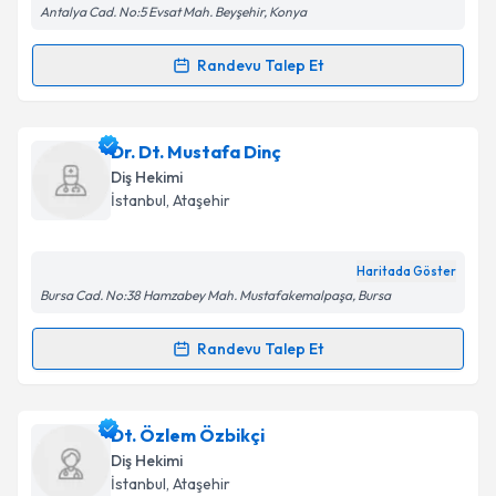
Antalya Cad. No:5 Evsat Mah. Beyşehir, Konya
Randevu Talep Et
Randevu Takvimi Talebi
Dt. Nilüfer Kaya
için randevu takvimi talebi oluşturun.
Dr. Dt. Mustafa Dinç
Size bu uzmandan randevu almanız için bir takvim
Diş Hekimi
hazırlandığında e-posta ile bilgilendireceğiz.
İstanbul
,
Ataşehir
E-posta Adresiniz
Haritada Göster
Bursa Cad. No:38 Hamzabey Mah. Mustafakemalpaşa, Bursa
Kişisel verilerimin işlenmesine ilişkin
Aydınlatma
Randevu Talep Et
Randevu Takvimi Talebi
Metni
'ni okudum ve kişisel verilerimin belirtilen
kapsamda işlenmesini kabul ediyorum.
Dr. Dt. Mustafa Dinç
için randevu takvimi talebi
Dt. Özlem Özbikçi
oluşturun. Size bu uzmandan randevu almanız için bir
Takvim Talebini Gönder
Diş Hekimi
takvim hazırlandığında e-posta ile bilgilendireceğiz.
İstanbul
,
Ataşehir