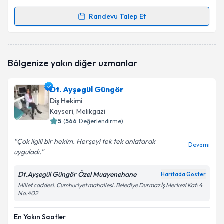
Randevu Talep Et
Randevu Takvimi Talebi
Dt. Fahriye Melda Demiral
için randevu takvimi
Bölgenize yakın diğer uzmanlar
talebi oluşturun. Size bu uzmandan randevu almanız
için bir takvim hazırlandığında e-posta ile
bilgilendireceğiz.
Dt. Ayşegül Güngör
Diş Hekimi
E-posta Adresiniz
Kayseri
,
Melikgazi
5
(
566
Değerlendirme)
Çok ilgili bir hekim. Herşeyi tek tek anlatarak
Devamı
uyguladı.
Kişisel verilerimin işlenmesine ilişkin
Aydınlatma
Metni
'ni okudum ve kişisel verilerimin belirtilen
kapsamda işlenmesini kabul ediyorum.
Dt.Ayşegül Güngör Özel Muayenehane
Haritada Göster
Millet caddesi. Cumhuriyet mahallesi. Belediye Durmaz İş Merkezi Kat: 4
No:402
Takvim Talebini Gönder
En Yakın Saatler