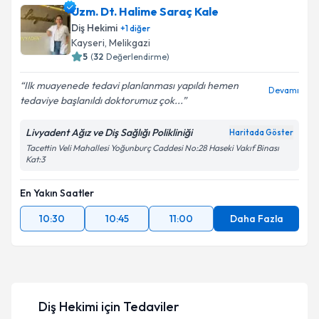
Uzm. Dt. Halime Saraç Kale
Diş Hekimi
+
1
diğer
Kayseri
,
Melikgazi
5
(
32
Değerlendirme)
Ilk muayenede tedavi planlanması yapıldı hemen
Devamı
tedaviye başlanıldı doktorumuz çok...
Livyadent Ağız ve Diş Sağlığı Polikliniği
Haritada Göster
Tacettin Veli Mahallesi Yoğunburç Caddesi No:28 Haseki Vakıf Binası
Kat:3
En Yakın Saatler
10:30
10:45
11:00
Daha Fazla
Diş Hekimi
için Tedaviler