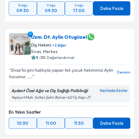
10 Ağu
11 Ağu
11 Ağu
Daha Fazla
09:30
09:30
17:00
Uzm. Dt. Aylin Otugüzel
Diş Hekimi
+
2
diğer
Sivas
,
Merkez
5
(
30
Değerlendirme)
Sivas’ta işini hakkıyla yapan tek çocuk hekimimiz Aylin
Devamı
hocamız. ....
Aydent Özel Ağız ve Diş Sağlığı Polikliniği
Haritada Göster
Yeşilyurt Mah. Sultan Şehir Bulvarı 42/1 İç Kapı: Z1
En Yakın Saatler
10:30
11:00
11:30
Daha Fazla