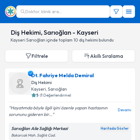
Doktor, klinik ara...
Diş Hekimi, Sarıoğlan - Kayseri
Kayseri
Sarıoğlan
içinde toplam
10
diş hekimi
bulundu
Filtrele
Akıllı Sıralama
Dt. Fahriye Melda Demiral
Diş Hekimi
Kayseri
,
Sarıoğlan
5
(
1
Değerlendirme)
Hayatımda böyle ilgili işini özenle yapan hastasının
Devamı
sorununu gideren bir...
Sarıoğlan Aile Sağlığı Merkezi
Haritada Göster
Bakarcak Mah. Sağlık Cad.