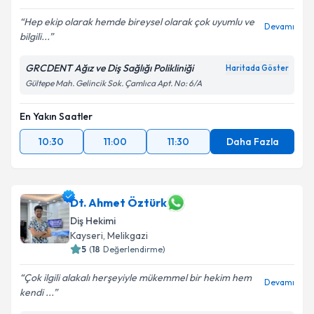
Hep ekip olarak hemde bireysel olarak çok uyumlu ve
Devamı
bilgili...
GRCDENT Ağız ve Diş Sağlığı Polikliniği
Haritada Göster
Gültepe Mah. Gelincik Sok. Çamlıca Apt. No: 6/A
En Yakın Saatler
10:30
11:00
11:30
Daha Fazla
Dt. Ahmet Öztürk
Diş Hekimi
Kayseri
,
Melikgazi
5
(
18
Değerlendirme)
Çok ilgili alakalı herşeyiyle mükemmel bir hekim hem
Devamı
kendi ...