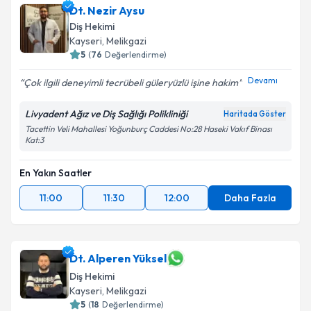
Dt. Nezir Aysu
Diş Hekimi
Kayseri
,
Melikgazi
5
(
76
Değerlendirme)
Devamı
Çok ilgili deneyimli tecrübeli güleryüzlü işine hakim
Livyadent Ağız ve Diş Sağlığı Polikliniği
Haritada Göster
Tacettin Veli Mahallesi Yoğunburç Caddesi No:28 Haseki Vakıf Binası
Kat:3
En Yakın Saatler
11:00
11:30
12:00
Daha Fazla
Dt. Alperen Yüksel
Diş Hekimi
Kayseri
,
Melikgazi
5
(
18
Değerlendirme)