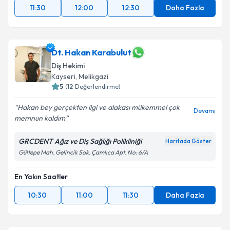
11:30
12:00
12:30
Daha Fazla
Dt. Hakan Karabulut
Diş Hekimi
Kayseri
,
Melikgazi
5
(
12
Değerlendirme)
Hakan bey gerçekten ilgi ve alakası mükemmel çok
Devamı
memnun kaldım
GRCDENT Ağız ve Diş Sağlığı Polikliniği
Haritada Göster
Gültepe Mah. Gelincik Sok. Çamlıca Apt. No: 6/A
En Yakın Saatler
10:30
11:00
11:30
Daha Fazla