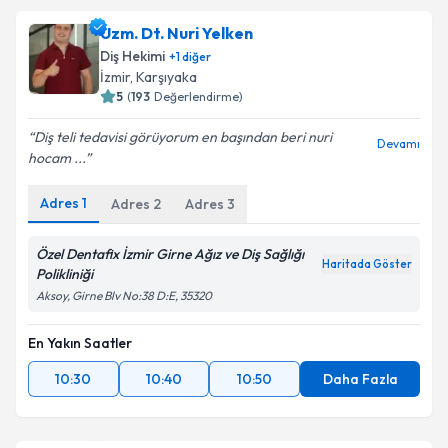
Uzm. Dt. Nuri Yelken
Diş Hekimi
+
1
diğer
İzmir
,
Karşıyaka
5
(
193
Değerlendirme)
Diş teli tedavisi görüyorum en başından beri nuri
Devamı
hocam ...
Adres
1
Adres
2
Adres
3
Özel Dentafix İzmir Girne Ağız ve Diş Sağlığı
Haritada Göster
Polikliniği
Aksoy, Girne Blv No:38 D:E, 35320
En Yakın Saatler
10:30
10:40
10:50
Daha Fazla