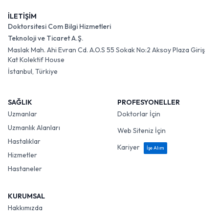
İLETİŞİM
Doktorsitesi Com Bilgi Hizmetleri
Teknoloji ve Ticaret A.Ş.
Maslak Mah. Ahi Evran Cd. A.O.S 55 Sokak No:2 Aksoy Plaza Giriş
Kat Kolektif House
İstanbul, Türkiye
SAĞLIK
PROFESYONELLER
Uzmanlar
Doktorlar İçin
Uzmanlık Alanları
Web Siteniz İçin
Hastalıklar
Kariyer
İşe Alım
Hizmetler
Hastaneler
KURUMSAL
Hakkımızda