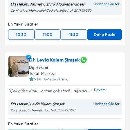
Diş Hekimi Ahmet Öztürk Muayenehanesi
Haritada Göster
Cumhuriyet Mah. Millet Cad. Hasoğlu Apt. 20/1 38030
En Yakın Saatler
10:30
11:00
11:30
Daha Fazla
Dt. Leyla Kalem Şimşek
Diş Hekimi
Tokat
,
Merkez
5
(
18
Değerlendirme)
Devamı
Çok güler yüzlü. . ortam çok steril. . ağrı acı...
Diş Hekimi Leyla Kalem Şimşek
Haritada Göster
Karşıyaka, Orhangazi Cd. NO:118A, 60100
En Yakın Saatler