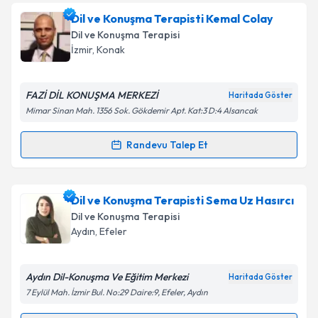
Dil ve Konuşma Terapisti Emrah Adil Can
Dil ve Konuşma Terapisti Kemal Colay
Gündoğdu
için randevu takvimi talebi oluşturun. Size
Dil ve Konuşma Terapisi
Takvim Talebini Gönder
bu uzmandan randevu almanız için bir takvim
İzmir
,
Konak
hazırlandığında e-posta ile bilgilendireceğiz.
E-posta Adresiniz
FAZİ DİL KONUŞMA MERKEZİ
Haritada Göster
Mimar Sinan Mah. 1356 Sok. Gökdemir Apt. Kat:3 D:4 Alsancak
Randevu Talep Et
Randevu Takvimi Talebi
Kişisel verilerimin işlenmesine ilişkin
Aydınlatma
Metni
'ni okudum ve kişisel verilerimin belirtilen
kapsamda işlenmesini kabul ediyorum.
Dil ve Konuşma Terapisti Kemal Colay
için randevu
Dil ve Konuşma Terapisti Sema Uz Hasırcı
takvimi talebi oluşturun. Size bu uzmandan randevu
Dil ve Konuşma Terapisi
almanız için bir takvim hazırlandığında e-posta ile
Takvim Talebini Gönder
Aydın
,
Efeler
bilgilendireceğiz.
E-posta Adresiniz
Aydın Dil-Konuşma Ve Eğitim Merkezi
Haritada Göster
7 Eylül Mah. İzmir Bul. No:29 Daire:9, Efeler, Aydın