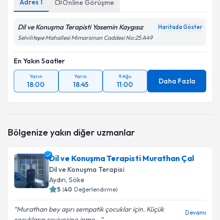
Adres
1
Online Görüşme
Dil ve Konuşma Terapisti Yasemin Kaygısız
Haritada Göster
Selvilitepe Mahallesi Mimarsinan Caddesi No:25 A49
En Yakın Saatler
Yarın
Yarın
9 Ağu
Daha Fazla
18:00
18:45
11:00
Bölgenize yakın diğer uzmanlar
Dil ve Konuşma Terapisti Murathan Çal
Dil ve Konuşma Terapisi
Aydın
,
Söke
5
(
40
Değerlendirme)
Murathan bey aşırı sempatik çocuklar için. Küçük
Devamı
çocukların seviyesine inme...