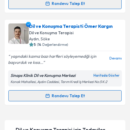
Randevu Talep Et
Randevu Takvimi Talebi
Kişisel verilerimin işlenmesine ilişkin
Aydınlatma
Metni
'ni okudum ve kişisel verilerimin belirtilen
kapsamda işlenmesini kabul ediyorum.
Dil ve Konuşma Terapisti Sema Uz Hasırcı
için
Dil ve Konuşma Terapisti Ömer Kargın
randevu takvimi talebi oluşturun. Size bu uzmandan
Dil ve Konuşma Terapisi
randevu almanız için bir takvim hazırlandığında e-
Takvim Talebini Gönder
Aydın
,
Söke
posta ile bilgilendireceğiz.
5
(
14
Değerlendirme)
E-posta Adresiniz
yaşındaki kızımız bazı harfleri söyleyemediği için
Devamı
başvurduk ve kısa...
Sinaps Klinik Dil ve Konuşma Merkezi
Haritada Göster
Konak Mahallesi, Aydın Caddesi, Tarım Kredi Iş Merkezi No:5 K:2
Kişisel verilerimin işlenmesine ilişkin
Aydınlatma
Metni
'ni okudum ve kişisel verilerimin belirtilen
kapsamda işlenmesini kabul ediyorum.
Randevu Talep Et
Randevu Takvimi Talebi
Takvim Talebini Gönder
Dil ve Konuşma Terapisti Ömer Kargın
için
randevu takvimi talebi oluşturun. Size bu uzmandan
Dil ve Konuşma Terapisi
için Tedaviler
randevu almanız için bir takvim hazırlandığında e-