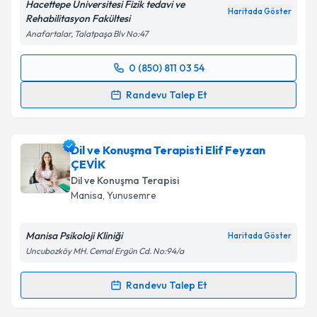
Hacettepe Üniversitesi Fizik tedavi ve
Haritada Göster
Rehabilitasyon Fakültesi
Anafartalar, Talatpaşa Blv No:47
0 (850) 811 03 54
Randevu Takvimi Talebi
Randevu Talep Et
Doç.Dr. Numan Demir
için randevu takvimi talebi
oluşturun. Size bu uzmandan randevu almanız için bir
Dil ve Konuşma Terapisti Elif Feyzan
takvim hazırlandığında e-posta ile bilgilendireceğiz.
ÇEVİK
E-posta Adresiniz
Dil ve Konuşma Terapisi
Manisa
,
Yunusemre
Manisa Psikoloji Kliniği
Haritada Göster
Kişisel verilerimin işlenmesine ilişkin
Aydınlatma
Uncubozköy MH. Cemal Ergün Cd. No:94/a
Metni
'ni okudum ve kişisel verilerimin belirtilen
kapsamda işlenmesini kabul ediyorum.
Randevu Talep Et
Randevu Takvimi Talebi