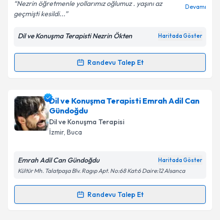
E-posta Adresiniz
Nezrin öğretmenle yollarımız oğlumuz . yaşını az
Devamı
geçmişti kesildi...
Dil ve Konuşma Terapisti Nezrin Ökten
Haritada Göster
Kişisel verilerimin işlenmesine ilişkin
Aydınlatma
Metni
'ni okudum ve kişisel verilerimin belirtilen
Randevu Talep Et
Randevu Takvimi Talebi
kapsamda işlenmesini kabul ediyorum.
Takvim Talebini Gönder
Dil ve Konuşma Terapisti Nezrin Ökten
için
Dil ve Konuşma Terapisti Emrah Adil Can
randevu takvimi talebi oluşturun. Size bu uzmandan
Gündoğdu
randevu almanız için bir takvim hazırlandığında e-
Dil ve Konuşma Terapisi
posta ile bilgilendireceğiz.
İzmir
,
Buca
E-posta Adresiniz
Emrah Adil Can Gündoğdu
Haritada Göster
Kültür Mh. Talatpaşa Blv. Ragıp Apt. No:68 Kat:6 Daire:12 Alsanca
Randevu Talep Et
Kişisel verilerimin işlenmesine ilişkin
Aydınlatma
Randevu Takvimi Talebi
Metni
'ni okudum ve kişisel verilerimin belirtilen
kapsamda işlenmesini kabul ediyorum.