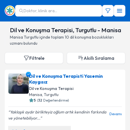
Doktor, klinik ara...
Dil ve Konuşma Terapisi, Turgutlu - Manisa
Manisa
Turgutlu
içinde toplam
10
dil konuşma bozuklukları
uzmanı
bulundu
Filtrele
Akıllı Sıralama
Dil ve Konuşma Terapisti Yasemin
Kaygısız
Dil ve Konuşma Terapisi
Manisa
,
Turgutlu
5
(
32
Değerlendirme)
Yaklaşık aydır birlikteyiz oğlum artık kendinin farkında
Devamı
ve yönetebiliyor...