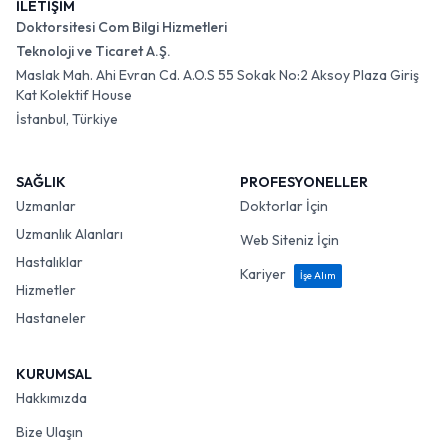
İLETİŞİM
Doktorsitesi Com Bilgi Hizmetleri
Teknoloji ve Ticaret A.Ş.
Maslak Mah. Ahi Evran Cd. A.O.S 55 Sokak No:2 Aksoy Plaza Giriş
Kat Kolektif House
İstanbul, Türkiye
SAĞLIK
PROFESYONELLER
Uzmanlar
Doktorlar İçin
Uzmanlık Alanları
Web Siteniz İçin
Hastalıklar
Kariyer
İşe Alım
Hizmetler
Hastaneler
KURUMSAL
Hakkımızda
Bize Ulaşın