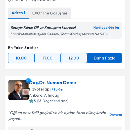
Adres
1
Online Görüşme
Sinaps Klinik Dil ve Konuşma Merkezi
Haritada Göster
Konak Mahallesi, Aydın Caddesi, Tarım Kredi Iş Merkezi No:5 K:2
En Yakın Saatler
10:00
11:00
12:00
Daha Fazla
Doç.Dr. Numan Demir
Fizyoterapi
+
1
diğer
Ankara
,
Altındağ
5
(
16
Değerlendirme)
Oğlum ensefalit geçirdi ve bir aydan fazla bilinç kaybı
Devamı
yaşadı...