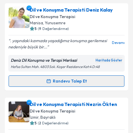
Takvim Talebini Gönder
Dil ve Konuşma Terapisti Elif Feyzan ÇEVİK
için
Dil ve Konuşma Terapisti Deniz Kalay
randevu takvimi talebi oluşturun. Size bu uzmandan
Dil ve Konuşma Terapisi
randevu almanız için bir takvim hazırlandığında e-
Manisa
,
Yunusemre
posta ile bilgilendireceğiz.
5
(
9
Değerlendirme)
E-posta Adresiniz
. yaşındaki kızımızda yaşadığımız konuşma gerilemesi
Devamı
nedeniyle büyük bir...
Deniz Dil Konuşma ve Terapi Merkezi
Haritada Göster
Hafsa Sultan Mah. 4803 Sok. Koşar Rezidance Kat:4 D:48
Kişisel verilerimin işlenmesine ilişkin
Aydınlatma
Metni
'ni okudum ve kişisel verilerimin belirtilen
kapsamda işlenmesini kabul ediyorum.
Randevu Talep Et
Randevu Takvimi Talebi
Takvim Talebini Gönder
Dil ve Konuşma Terapisti Deniz Kalay
için randevu
Dil ve Konuşma Terapisti Nezrin Ökten
takvimi talebi oluşturun. Size bu uzmandan randevu
Dil ve Konuşma Terapisi
almanız için bir takvim hazırlandığında e-posta ile
İzmir
,
Bayraklı
bilgilendireceğiz.
5
(
2
Değerlendirme)