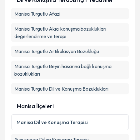
posta ile bilgilendireceğiz.
Manisa Turgutlu Afazi
E-posta Adresiniz
Manisa Turgutlu Akıcı konuşma bozuklukları
değerlendirme ve terapi
Kişisel verilerimin işlenmesine ilişkin
Aydınlatma
Manisa Turgutlu Artikülasyon Bozukluğu
Metni
'ni okudum ve kişisel verilerimin belirtilen
kapsamda işlenmesini kabul ediyorum.
Manisa Turgutlu Beyin hasarına bağlı konuşma
bozuklukları
Takvim Talebini Gönder
Manisa Turgutlu Dil ve Konuşma Bozuklukları
Manisa İlçeleri
Manisa
Dil ve Konuşma Terapisi
Yunusemre
Dil ve Konuşma Terapisi