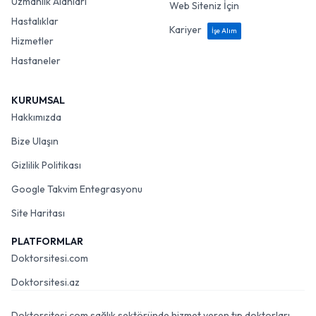
Uzmanlık Alanları
Web Siteniz İçin
Hastalıklar
Kariyer
İşe Alım
Hizmetler
Hastaneler
KURUMSAL
Hakkımızda
Bize Ulaşın
Gizlilik Politikası
Google Takvim Entegrasyonu
Site Haritası
PLATFORMLAR
Doktorsitesi.com
Doktorsitesi.az
Doktorsitesi.com sağlık sektöründe hizmet veren tıp doktorları,