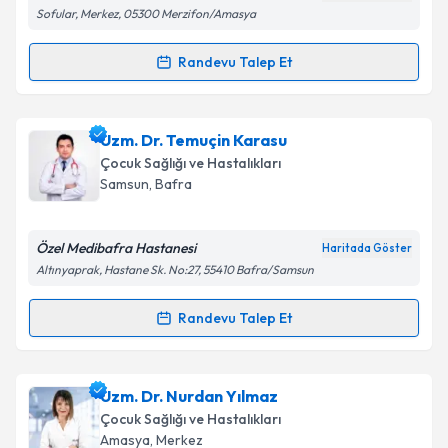
Kişisel verilerimin işlenmesine ilişkin
Aydınlatma
Sofular, Merkez, 05300 Merzifon/Amasya
Metni
'ni okudum ve kişisel verilerimin belirtilen
kapsamda işlenmesini kabul ediyorum.
Randevu Talep Et
Randevu Takvimi Talebi
Takvim Talebini Gönder
Uzm. Dr. Göknur Candemir
için randevu takvimi
Uzm. Dr. Temuçin Karasu
talebi oluşturun. Size bu uzmandan randevu almanız
Çocuk Sağlığı ve Hastalıkları
için bir takvim hazırlandığında e-posta ile
Samsun
,
Bafra
bilgilendireceğiz.
E-posta Adresiniz
Özel Medibafra Hastanesi
Haritada Göster
Altınyaprak, Hastane Sk. No:27, 55410 Bafra/Samsun
Randevu Talep Et
Randevu Takvimi Talebi
Kişisel verilerimin işlenmesine ilişkin
Aydınlatma
Metni
'ni okudum ve kişisel verilerimin belirtilen
kapsamda işlenmesini kabul ediyorum.
Uzm. Dr. Temuçin Karasu
için randevu takvimi talebi
Uzm. Dr. Nurdan Yılmaz
oluşturun. Size bu uzmandan randevu almanız için bir
Çocuk Sağlığı ve Hastalıkları
takvim hazırlandığında e-posta ile bilgilendireceğiz.
Takvim Talebini Gönder
Amasya
,
Merkez