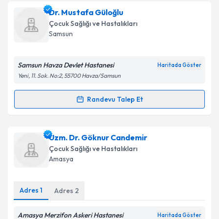
Ass. Dr. Asiye Elvan Kumkayır
için randevu takvimi
Dr. Mustafa Güloğlu
talebi oluşturun. Size bu uzmandan randevu almanız
Çocuk Sağlığı ve Hastalıkları
için bir takvim hazırlandığında e-posta ile
Samsun
bilgilendireceğiz.
E-posta Adresiniz
Samsun Havza Devlet Hastanesi
Haritada Göster
Yeni, 11. Sok. No:2, 55700 Havza/Samsun
Randevu Talep Et
Randevu Takvimi Talebi
Kişisel verilerimin işlenmesine ilişkin
Aydınlatma
Metni
'ni okudum ve kişisel verilerimin belirtilen
kapsamda işlenmesini kabul ediyorum.
Dr. Mustafa Güloğlu
için randevu takvimi talebi
Uzm. Dr. Göknur Candemir
oluşturun. Size bu uzmandan randevu almanız için bir
Çocuk Sağlığı ve Hastalıkları
takvim hazırlandığında e-posta ile bilgilendireceğiz.
Takvim Talebini Gönder
Amasya
E-posta Adresiniz
Adres
1
Adres
2
Amasya Merzifon Askeri Hastanesi
Haritada Göster