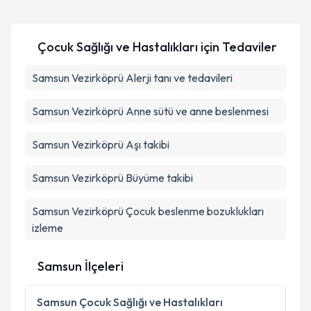
Prof. Dr. Şahin Takcı
için randevu takvimi talebi
oluşturun. Size bu uzmandan randevu almanız için bir
Takvim Talebini Gönder
Çocuk Sağlığı ve Hastalıkları
için Tedaviler
takvim hazırlandığında e-posta ile bilgilendireceğiz.
E-posta Adresiniz
Samsun Vezirköprü Alerji tanı ve tedavileri
Samsun Vezirköprü Anne sütü ve anne beslenmesi
Kişisel verilerimin işlenmesine ilişkin
Aydınlatma
Samsun Vezirköprü Aşı takibi
Metni
'ni okudum ve kişisel verilerimin belirtilen
kapsamda işlenmesini kabul ediyorum.
Samsun Vezirköprü Büyüme takibi
Samsun Vezirköprü Çocuk beslenme bozuklukları
Takvim Talebini Gönder
izleme
Samsun İlçeleri
Samsun
Çocuk Sağlığı ve Hastalıkları