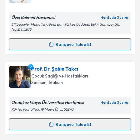
E-posta Adresiniz
Özel Kolmed Hastanesi
Haritada Göster
Ellibeşevler Mahallesi Alparslan Türkeş Caddesi, Bekir Samibey Sk.
No:2, 05200
Kişisel verilerimin işlenmesine ilişkin
Aydınlatma
Randevu Talep Et
Metni
'ni okudum ve kişisel verilerimin belirtilen
Randevu Takvimi Talebi
kapsamda işlenmesini kabul ediyorum.
Uzm. Dr. Nurdan Yılmaz
için randevu takvimi talebi
Prof. Dr. Şahin Takcı
Takvim Talebini Gönder
oluşturun. Size bu uzmandan randevu almanız için bir
Çocuk Sağlığı ve Hastalıkları
takvim hazırlandığında e-posta ile bilgilendireceğiz.
Samsun
,
Atakum
E-posta Adresiniz
Ondokuz Mayıs Üniversitesi Hastanesi
Haritada Göster
Körfez Mahallesi, 19 Mayıs Ünv., 55270
Kişisel verilerimin işlenmesine ilişkin
Aydınlatma
Randevu Talep Et
Randevu Takvimi Talebi
Metni
'ni okudum ve kişisel verilerimin belirtilen
kapsamda işlenmesini kabul ediyorum.