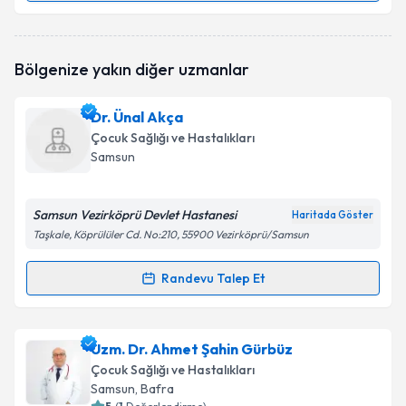
Uzm. Dr. Büşra Yılmaz
için randevu takvimi talebi
Bölgenize yakın diğer uzmanlar
oluşturun. Size bu uzmandan randevu almanız için bir
takvim hazırlandığında e-posta ile bilgilendireceğiz.
Dr. Ünal Akça
E-posta Adresiniz
Çocuk Sağlığı ve Hastalıkları
Samsun
Samsun Vezirköprü Devlet Hastanesi
Kişisel verilerimin işlenmesine ilişkin
Aydınlatma
Haritada Göster
Metni
'ni okudum ve kişisel verilerimin belirtilen
Taşkale, Köprülüler Cd. No:210, 55900 Vezirköprü/Samsun
kapsamda işlenmesini kabul ediyorum.
Randevu Talep Et
Randevu Takvimi Talebi
Takvim Talebini Gönder
Dr. Ünal Akça
için randevu takvimi talebi oluşturun.
Uzm. Dr. Ahmet Şahin Gürbüz
Size bu uzmandan randevu almanız için bir takvim
Çocuk Sağlığı ve Hastalıkları
hazırlandığında e-posta ile bilgilendireceğiz.
Samsun
,
Bafra