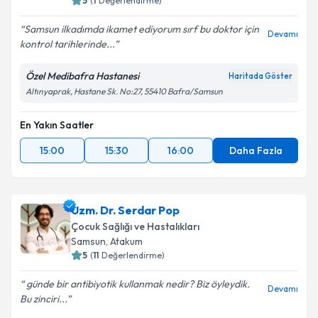
5
(
1
Değerlendirme)
E-posta Adresiniz
Samsun ilkadımda ikamet ediyorum sırf bu doktor için
Devamı
kontrol tarihlerinde...
Özel Medibafra Hastanesi
Haritada Göster
Kişisel verilerimin işlenmesine ilişkin
Aydınlatma
Altınyaprak, Hastane Sk. No:27, 55410 Bafra/Samsun
Metni
'ni okudum ve kişisel verilerimin belirtilen
kapsamda işlenmesini kabul ediyorum.
En Yakın Saatler
15:00
15:30
16:00
Daha Fazla
Takvim Talebini Gönder
Uzm. Dr. Serdar Pop
Çocuk Sağlığı ve Hastalıkları
Samsun
,
Atakum
5
(
11
Değerlendirme)
günde bir antibiyotik kullanmak nedir? Biz öyleydik.
Devamı
Bu zinciri...