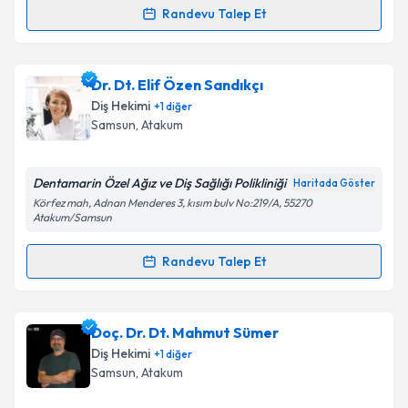
Randevu Talep Et
Randevu Takvimi Talebi
Dr. Öğr. Üyesi Dt. Koray Onur Şanal
için randevu
Dr. Dt. Elif Özen Sandıkçı
takvimi talebi oluşturun. Size bu uzmandan randevu
Diş Hekimi
+
1
diğer
almanız için bir takvim hazırlandığında e-posta ile
Samsun
,
Atakum
bilgilendireceğiz.
E-posta Adresiniz
Dentamarin Özel Ağız ve Diş Sağlığı Polikliniği
Haritada Göster
Körfez mah, Adnan Menderes 3, kısım bulv No:219/A, 55270
Atakum/Samsun
Randevu Talep Et
Kişisel verilerimin işlenmesine ilişkin
Aydınlatma
Randevu Takvimi Talebi
Metni
'ni okudum ve kişisel verilerimin belirtilen
kapsamda işlenmesini kabul ediyorum.
Dr. Dt. Elif Özen Sandıkçı
için randevu takvimi talebi
Doç. Dr. Dt. Mahmut Sümer
oluşturun. Size bu uzmandan randevu almanız için bir
Diş Hekimi
+
1
diğer
Takvim Talebini Gönder
takvim hazırlandığında e-posta ile bilgilendireceğiz.
Samsun
,
Atakum
E-posta Adresiniz