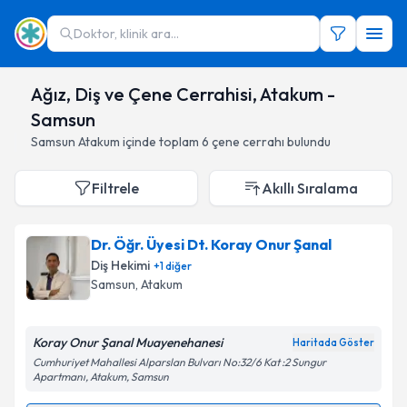
Doktor, klinik ara...
Ağız, Diş ve Çene Cerrahisi, Atakum -
Samsun
Samsun
Atakum
içinde toplam
6
çene cerrahı
bulundu
Filtrele
Akıllı Sıralama
Dr. Öğr. Üyesi Dt. Koray Onur Şanal
Diş Hekimi
+
1
diğer
Samsun
,
Atakum
Koray Onur Şanal Muayenehanesi
Haritada Göster
Cumhuriyet Mahallesi Alparslan Bulvarı No:32/6 Kat :2 Sungur
Apartmanı, Atakum, Samsun