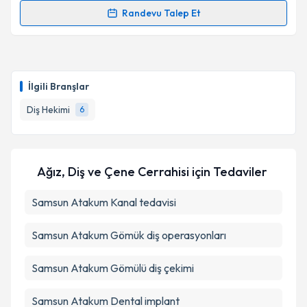
Kişisel verilerimin işlenmesine ilişkin
Aydınlatma
Randevu Talep Et
Randevu Takvimi Talebi
Metni
'ni okudum ve kişisel verilerimin belirtilen
kapsamda işlenmesini kabul ediyorum.
Dt. Rukiye Güler
için randevu takvimi talebi
oluşturun. Size bu uzmandan randevu almanız için bir
Takvim Talebini Gönder
İlgili Branşlar
takvim hazırlandığında e-posta ile bilgilendireceğiz.
Diş Hekimi
6
E-posta Adresiniz
Ağız, Diş ve Çene Cerrahisi
için Tedaviler
Kişisel verilerimin işlenmesine ilişkin
Aydınlatma
Samsun Atakum Kanal tedavisi
Metni
'ni okudum ve kişisel verilerimin belirtilen
kapsamda işlenmesini kabul ediyorum.
Samsun Atakum Gömük diş operasyonları
Takvim Talebini Gönder
Samsun Atakum Gömülü diş çekimi
Samsun Atakum Dental implant