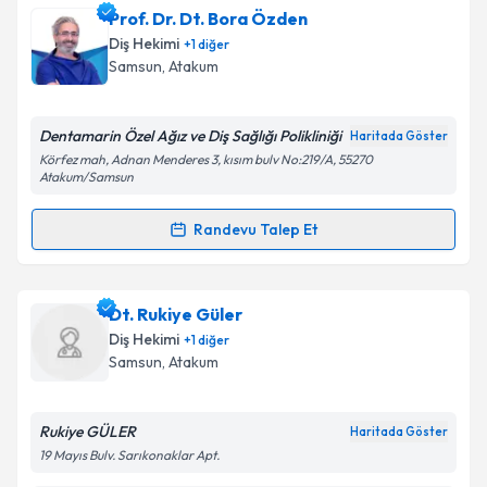
Dr. Dt. Nazife Tuba Telcioğlu
için randevu takvimi
Prof. Dr. Dt. Bora Özden
talebi oluşturun. Size bu uzmandan randevu almanız
Diş Hekimi
+
1
diğer
Takvim Talebini Gönder
için bir takvim hazırlandığında e-posta ile
Samsun
,
Atakum
bilgilendireceğiz.
E-posta Adresiniz
Dentamarin Özel Ağız ve Diş Sağlığı Polikliniği
Haritada Göster
Körfez mah, Adnan Menderes 3, kısım bulv No:219/A, 55270
Atakum/Samsun
Randevu Talep Et
Kişisel verilerimin işlenmesine ilişkin
Aydınlatma
Randevu Takvimi Talebi
Metni
'ni okudum ve kişisel verilerimin belirtilen
kapsamda işlenmesini kabul ediyorum.
Prof. Dr. Dt. Bora Özden
için randevu takvimi talebi
Dt. Rukiye Güler
oluşturun. Size bu uzmandan randevu almanız için bir
Diş Hekimi
+
1
diğer
Takvim Talebini Gönder
takvim hazırlandığında e-posta ile bilgilendireceğiz.
Samsun
,
Atakum
E-posta Adresiniz
Rukiye GÜLER
Haritada Göster
19 Mayıs Bulv. Sarıkonaklar Apt.