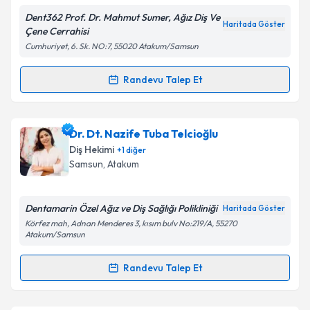
Dent362 Prof. Dr. Mahmut Sumer, Ağız Diş Ve
Haritada Göster
Çene Cerrahisi
Cumhuriyet, 6. Sk. NO:7, 55020 Atakum/Samsun
Kişisel verilerimin işlenmesine ilişkin
Aydınlatma
Metni
'ni okudum ve kişisel verilerimin belirtilen
Randevu Talep Et
Randevu Takvimi Talebi
kapsamda işlenmesini kabul ediyorum.
Doç. Dr. Dt. Mahmut Sümer
için randevu takvimi
Dr. Dt. Nazife Tuba Telcioğlu
Takvim Talebini Gönder
talebi oluşturun. Size bu uzmandan randevu almanız
Diş Hekimi
+
1
diğer
için bir takvim hazırlandığında e-posta ile
Samsun
,
Atakum
bilgilendireceğiz.
E-posta Adresiniz
Dentamarin Özel Ağız ve Diş Sağlığı Polikliniği
Haritada Göster
Körfez mah, Adnan Menderes 3, kısım bulv No:219/A, 55270
Atakum/Samsun
Randevu Talep Et
Kişisel verilerimin işlenmesine ilişkin
Aydınlatma
Randevu Takvimi Talebi
Metni
'ni okudum ve kişisel verilerimin belirtilen
kapsamda işlenmesini kabul ediyorum.