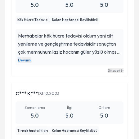
5.0
5.0
5.0
Kök Hücre Tedavisi
Kolan Hastanesi Beylikdüzü
Merhabalar kök hücre tedavisi oldum yani cilt
yenileme ve gençleştirme tedavisidir sonuçtan
çok memnunum laziz hocanın güler yüzlü olması
tedavim bitene kadar benimle çok ilgilenmesi
Devamı
çok hoşuma gitti tedavi sirasinda neler
Şikayet Et
uyguladığını teker teker anlatıyor verdiğim
paranın karşılığını fazlasıyla aldım kendisine çok
teşekkür ederim sizlerede tavsiye ediyorum
C*** K***
03.12.2023
Zamanlama
İlgi
Ortam
5.0
5.0
5.0
Tırnak hastalıkları
Kolan Hastanesi Beylikdüzü