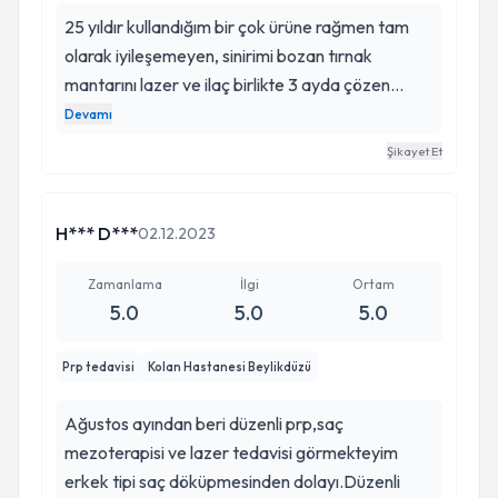
25 yıldır kullandığım bir çok ürüne rağmen tam
olarak iyileşemeyen, sinirimi bozan tırnak
mantarını lazer ve ilaç birlikte 3 ayda çözen
dokturdur kendisi...hem kendisi hem asistanı çok
Devamı
ilgili idiler.lazer son 12.seansıma gideceğim
Şikayet Et
şuanda mantardan eser yok.. Umarım tekrar
oluşmaz..
H*** D***
02.12.2023
Zamanlama
İlgi
Ortam
5.0
5.0
5.0
Prp tedavisi
Kolan Hastanesi Beylikdüzü
Ağustos ayından beri düzenli prp,saç
mezoterapisi ve lazer tedavisi görmekteyim
erkek tipi saç döküpmesinden dolayı.Düzenli