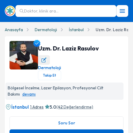
Doktor, klinik ara...
Anasayfa
Dermatoloji
İstanbul
Uzm. Dr. Laziz Ras
Uzm. Dr. Laziz Rasulov
Dermatoloji
Uzm. Dr. Laziz Rasulov Profil Fotoğrafı
Takip Et
Bölgesel İncelme, Lazer Epilasyon, Profesyonel Cilt
Bakımı
devamı
İstanbul
5.0
1 Adres
(
42
Değerlendirme)
Soru Sor