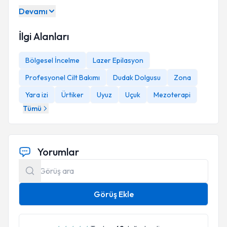
Devamı
İlgi Alanları
Bölgesel İncelme
Lazer Epilasyon
Profesyonel Cilt Bakımı
Dudak Dolgusu
Zona
Yara izi
Ürtiker
Uyuz
Uçuk
Mezoterapi
Tümü
Yorumlar
Görüş Ekle