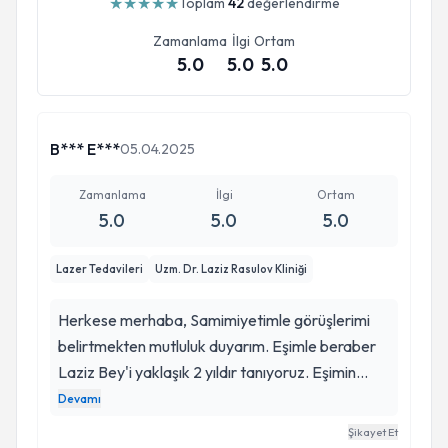
★
★
★
★
★
Toplam
42
değerlendirme
Zamanlama
İlgi
Ortam
5.0
5.0
5.0
B*** E***
05.04.2025
Zamanlama
İlgi
Ortam
5.0
5.0
5.0
Lazer Tedavileri
Uzm. Dr. Laziz Rasulov Kliniği
Herkese merhaba, Samimiyetimle görüşlerimi
belirtmekten mutluluk duyarım. Eşimle beraber
Laziz Bey'i yaklaşık 2 yıldır tanıyoruz. Eşimin
ayak tırnaklarındaki mantar için lazer tedavisine
Devamı
başladık ve çok güzel sonuçlar aldık. Eski sarı
Şikayet Et