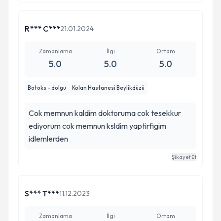
tırnaklarının yerini beyaz ve sağlam tırmaklar
aldı. Şimdi ise eşimin yüzündeki çukurlukların ve
izlerin giderilmesi için yüz lazerine başladık. Aynı
R*** C***
21.01.2024
şekilde güzel sonuçlar alacağımıza inanıyorum.
Buna hiç şüphe yok. Alanında ismi duyulmuş
Zamanlama
İlgi
Ortam
5.0
5.0
5.0
oldukça deneyimli ve güvenilir bir Hekim. Gönül
rahatlığıyla gidebilirsiniz. Her şey için çok ama
Botoks - dolgu
Kolan Hastanesi Beylikdüzü
çok teşekkür ederiz Laziz Bey.İyiki varsınız.🙏🏻
🙏🏻🙏🏻
Cok memnun kaldim doktoruma cok tesekkur
ediyorum cok memnun ksldim yaptirfigim
idlemlerden
Şikayet Et
S*** T***
11.12.2023
Zamanlama
İlgi
Ortam