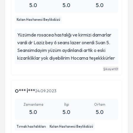
5.0
5.0
5.0
Kolan Hastanesi Beylikdüzü
Yüzümde rosacea hastalığı ve kirmizi damarlar
vardi dr Laziz bey 6 seans lazer onerdi Suan 5.
Seansimdayim yüzüm aydinlandi artik o eski
kizarikliklar yok diyebilirim Hocama teşekkkürler
Şikayet Et
O*** İ***
24.09.2023
Zamanlama
İlgi
Ortam
5.0
5.0
5.0
Tırnak hastalıkları
Kolan Hastanesi Beylikdüzü