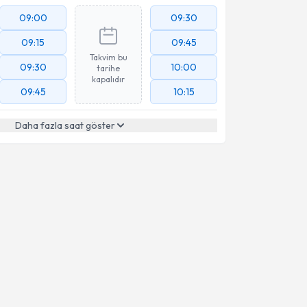
09:00
09:30
09:15
09:45
Takvim bu
09:30
10:00
tarihe
kapalıdır
09:45
10:15
Daha fazla saat göster