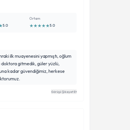
Ortam
★
★
★
★
★
★
5.0
5.0
aki ilk muayenesini yapmıştı, oğlum
doktora gitmedik, güler yüzlü,
onuna kadar güvendiğimiz, herkese
oktorumuz.
Görüşü Şikayet Et