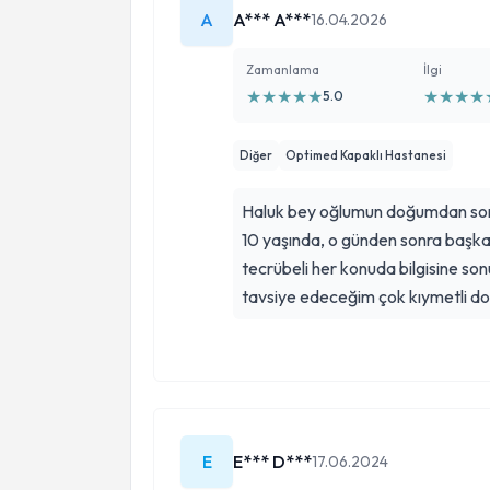
A
A*** A***
16.04.2026
Zamanlama
İlgi
★
★
★
★
★
★
★
★
★
5.0
Diğer
Optimed Kapaklı Hastanesi
Haluk bey oğlumun doğumdan sonr
10 yaşında, o günden sonra başka 
tecrübeli her konuda bilgisine s
tavsiye edeceğim çok kıymetli d
E
E*** D***
17.06.2024