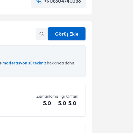
+908504740386
Görüş Ekle
ce
moderasyon sürecimiz
hakkında daha
Zamanlama
İlgi
Ortam
5.0
5.0
5.0