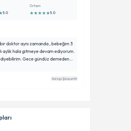
Ortam
★
★
★
★
★
★
5.0
5.0
ili bir doktor aynı zamanda , bebeğim 3
4 aylık hala gitmeye devam ediyorum.
ı diyebilirim. Gece gündüz demeden
ir doktor. Kendisine çok teşekkür
Görüşü Şikayet Et
ları