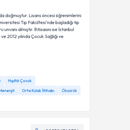
a doğmuştur. Lisans öncesi öğrenimlerini
iversitesi Tıp Fakültesi'nde başladığı tıp
unvanı almıştır. İhtisasını ise İstanbul
 ve 2012 yılında Çocuk Sağlığı ve
)
Hışıltılı Çocuk
Menenjit
Orta Kulak İltihabı
Öksürük