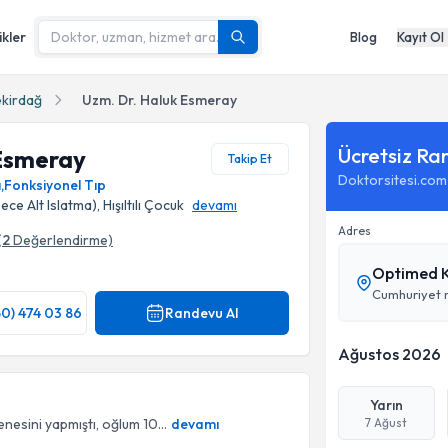
ikler
Blog
Kayıt Ol
ekirdağ
Uzm. Dr. Haluk Esmeray
Ücretsiz Ra
 Esmeray
Takip Et
Doktorsitesi.com
ı
,
Fonksiyonel Tıp
e Alt Islatma), Hışıltılı Çocuk
devamı
Adres
(
2
Değerlendirme)
Optimed K
Cumhuriyet 
50) 474 03 86
Randevu Al
Ağustos 2026
Yarın
esini yapmıştı, oğlum 10...
devamı
7 Ağust