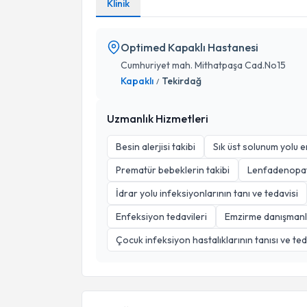
Klinik
Optimed Kapaklı Hastanesi
Cumhuriyet mah. Mithatpaşa Cad.No15
Kapaklı
Tekirdağ
/
Uzmanlık Hizmetleri
Besin alerjisi takibi
Sık üst solunum yolu 
Prematür bebeklerin takibi
Lenfadenopati
İdrar yolu infeksiyonlarının tanı ve tedavisi
Enfeksiyon tedavileri
Emzirme danışmanl
Çocuk infeksiyon hastalıklarının tanısı ve ted