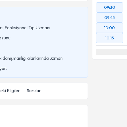
09:30
09:45
arı, Fonksiyonel Tıp Uzmanı
10:00
zunu
10:15
k danışmanlığı alanlarında uzman
yor.
eki Bilgiler
Sorular