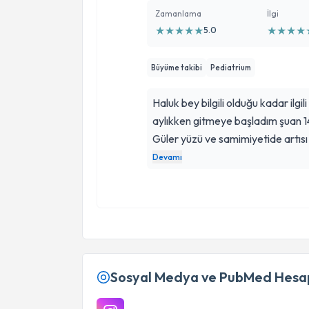
Zamanlama
İlgi
★
★
★
★
★
★
★
★
★
5.0
Büyüme takibi
Pediatrium
Haluk bey bilgili olduğu kadar ilg
aylıkken gitmeye başladım şuan 1
Güler yüzü ve samimiyetide artıs
her zaman dönüş yapıp ilgilenen b
Devamı
ederim.
Sosyal Medya ve PubMed Hesap