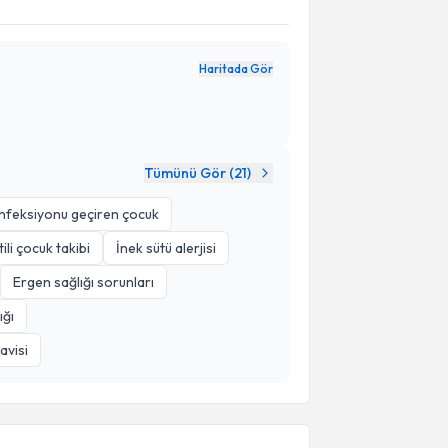
Haritada Gör
Tümünü Gör (
21
)
enfeksiyonu geçiren çocuk
li çocuk takibi
İnek sütü alerjisi
Ergen sağlığı sorunları
ığı
avisi