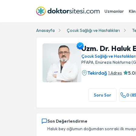
Uzmanlar
Klin
Anasayfa
Çocuk Sağlığı ve Hastalıkları
T
Uzm. Dr. Haluk
Çocuk Sağlığı ve Hastalıklar
PFAPA, Enürezis Nokturna (Gec
Tekirdağ
5.0
1 Adres
Uzm. Dr. Haluk Esmeray Profil Fotoğrafı
Soru Sor
0 (8
Son Değerlendirme
Haluk bey oğlumun doğumdan sonraki ilk muayen