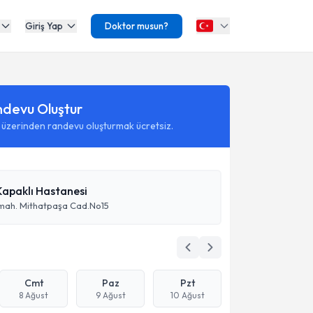
Giriş Yap
Doktor musun?
ndevu Oluştur
 üzerinden randevu oluşturmak ücretsiz.
apaklı Hastanesi
mah. Mithatpaşa Cad.No15
Cmt
Paz
Pzt
8 Ağust
9 Ağust
10 Ağust