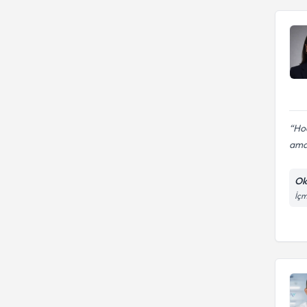
Hoc
ama
Ok
İçm