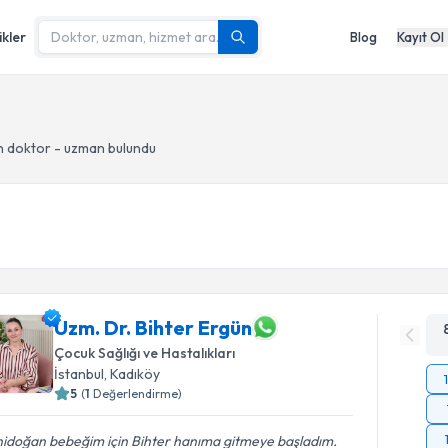
ikler
Blog
Kayıt Ol
 doktor - uzman bulundu
Uzm. Dr. Bihter Ergün
Çocuk Sağlığı ve Hastalıkları
İstanbul
, Kadıköy
5
(
1
Değerlendirme)
nidoğan bebeğim için Bihter hanıma gitmeye başladım.