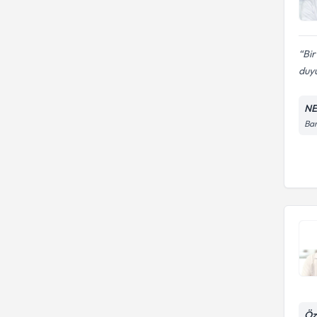
Bi
duyu
NE
Bar
Öz