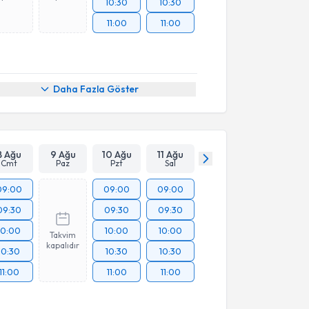
10:30
10:30
11:00
11:00
Daha Fazla Göster
8 Ağu
9 Ağu
10 Ağu
11 Ağu
Cmt
Paz
Pzt
Sal
09:00
09:00
09:00
09:30
09:30
09:30
10:00
10:00
10:00
Takvim
kapalıdır
10:30
10:30
10:30
11:00
11:00
11:00