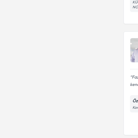
KÜ
NO 
Faz
kend
Öz
Kon