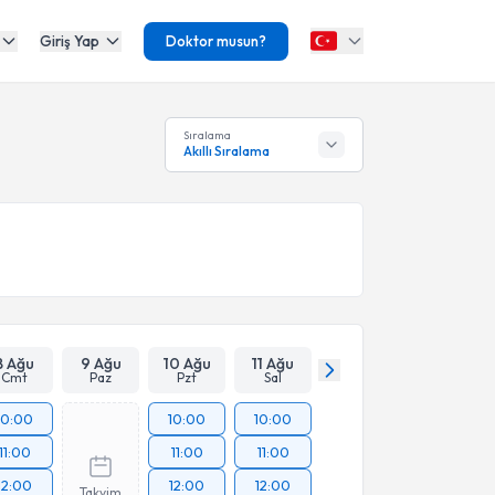
Giriş Yap
Doktor musun?
Sıralama
Akıllı Sıralama
8 Ağu
9 Ağu
10 Ağu
11 Ağu
Cmt
Paz
Pzt
Sal
10:00
10:00
10:00
11:00
11:00
11:00
12:00
12:00
12:00
Takvim