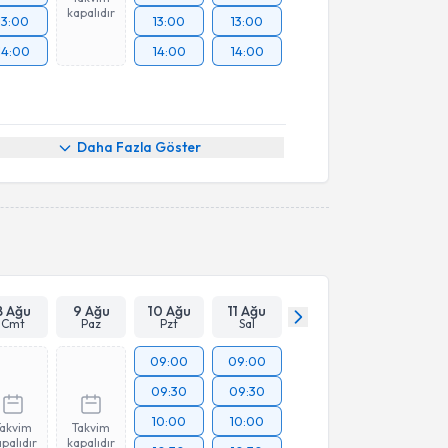
kapalıdır
13:00
13:00
13:00
14:00
14:00
14:00
Daha Fazla Göster
8 Ağu
9 Ağu
10 Ağu
11 Ağu
Cmt
Paz
Pzt
Sal
09:00
09:00
09:30
09:30
10:00
10:00
Takvim
Takvim
palıdır
kapalıdır