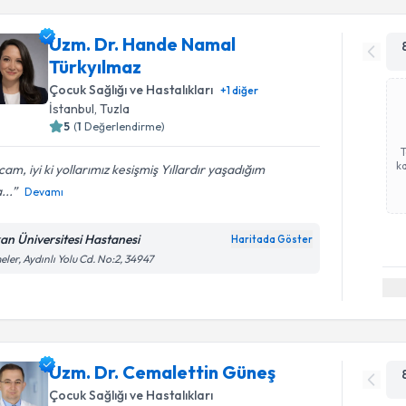
Uzm. Dr. Hande Namal
Türkyılmaz
Çocuk Sağlığı ve Hastalıkları
+
1
diğer
İstanbul
, Tuzla
5
(
1
Değerlendirme)
ka
am, iyi ki yollarımız kesişmiş Yıllardır yaşadığım
...
Devamı
an Üniversitesi Hastanesi
Haritada Göster
eler, Aydınlı Yolu Cd. No:2, 34947
Uzm. Dr. Cemalettin Güneş
Çocuk Sağlığı ve Hastalıkları