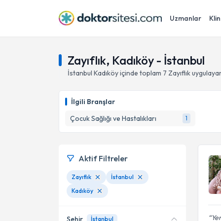
Uzmanlar
Klin
Zayıflık, Kadıköy - İstanbul
İstanbul
Kadıköy
içinde toplam
7
Zayıflık
uygulayan
İlgili Branşlar
Çocuk Sağlığı ve Hastalıkları
1
Aktif Filtreler
Zayıflık
İstanbul
Kadıköy
Ye
Şehir
İstanbul