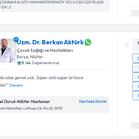
ÇÜKBAKKALKÖY MAH MERDİVENKÖY YOLU CAD CZD PLAZA
12 K: 2
Uzm. Dr. Berkan Aktürk
Çocuk Sağlığı ve Hastalıkları
Bursa
, Nilüfer
5
(
44
Değerlendirme)
la söze gerek yok. Süper üstü süper bi hoca
isi
Devamı
el Doruk Nilüfer Hastanesi
Haritada Göster
ak Mahallesi, Lefkoşe Cd. No:22, 16110