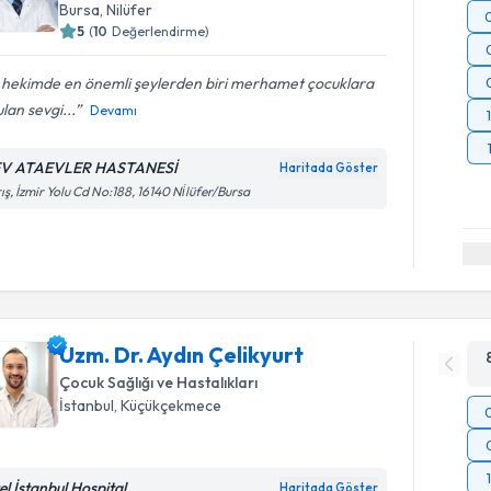
Bursa
, Nilüfer
5
(
10
Değerlendirme)
r hekimde en önemli şeylerden biri merhamet çocuklara
lan sevgi...
Devamı
V ATAEVLER HASTANESİ
Haritada Göster
ış, İzmir Yolu Cd No:188, 16140 Ni̇lüfer/Bursa
Uzm. Dr. Aydın Çelikyurt
Çocuk Sağlığı ve Hastalıkları
İstanbul
, Küçükçekmece
el İstanbul Hospital
Haritada Göster