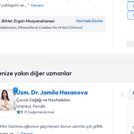
si yaklaşımı ve...
Devamı
. Bihter Ergün Muayenehanesi
Haritada Göster
debostan, Ethemefendi Caddesi No:14 Kat:2 Daire:6
enize yakın diğer uzmanlar
Uzm. Dr. Jamila Hasanova
Çocuk Sağlığı ve Hastalıkları
İstanbul
, Pendik
5
(
1
Değerlendirme)
tor hanıma oğlumun geçmeyen burun akıntısı için gittik.
ka
cen ve...
Devamı