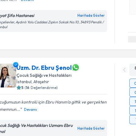
yat Şifa Hastanesi
Haritada Göster
çelievler, Aydınlı Yolu Caddesi Zıpkın Sokak No:10, 34893 Pendik /
anbul
Uzm. Dr. Ebru Şenol
Çocuk Sağlığı ve Hastalıkları
İstanbul
, Ataşehir
5
(
16
Değerlendirme)
uğumuzun kontrolü için Ebru Hanım’a gittik ve gerçekten
 memnun...
Devamı
cuk Sağlığı Ve Hastalıkları Uzmanı Ebru
Haritada Göster
nol