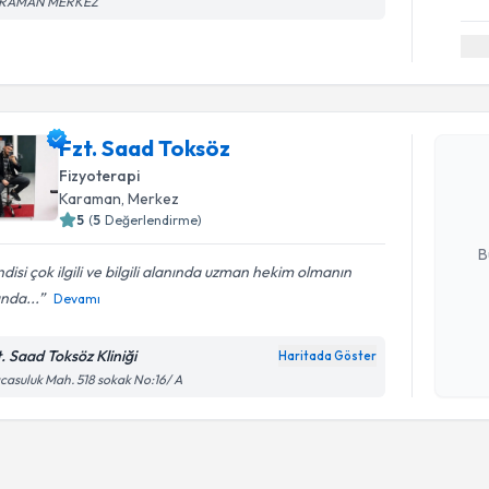
RAMAN MERKEZ
Randevu T
Fzt. Saad
Fzt. Saad Toksöz
uzmandan ra
Fizyoterapi
posta ile bi
Karaman
, Merkez
5
(
5
Değerlendirme)
E-posta Ad
B
disi çok ilgili ve bilgili alanında uzman hekim olmanın
nda...
Devamı
Kişisel
okudum
t. Saad Toksöz Kliniği
Haritada Göster
işlenm
casuluk Mah. 518 sokak No:16/ A