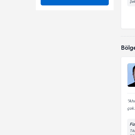
Şek
Fizik Tedavi
Ünvan
Ataksi rehabilitasyonu
Nörolojik fizik tedavi
Bobath terapisi
BAŞKENT ÜNİVERSİTESİ
Nörolojik Rehabilitasyon
Brachial plexus
Dokuz Eylül Üniversitesi
Fzt.
Bölg
Ağrı
Cımt (Kısıtlayıcı-Zorunlu
Hareket Terapisi)
Ağrı Kontrolü
Down Sendromu
Ameliyatsız Bel Ağrısı Tedavisi
Fizik tedavi
Ameliyatsız Bel Fıtığı Tedavisi
Kas hastalıkları
Ameliyatsız Boyun Düzleşmesi
Kişiye özel egzersiz programı
Ahm
Tedavisi
çok.
Ameliyatsız Boyun Fıtığı
Nörolojik rehabilitasyon
Tedavisi
Fi
Pediatrik fizik tedavi
TA