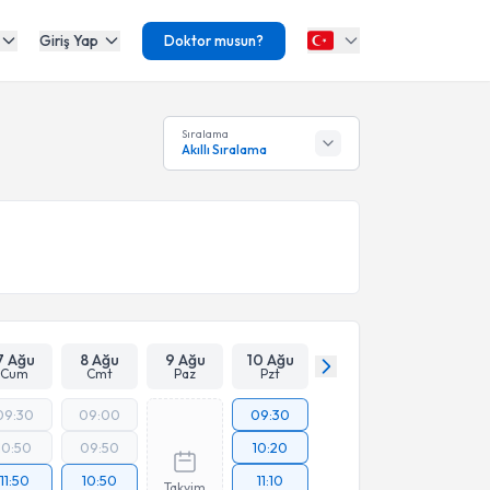
Giriş Yap
Doktor musun?
Sıralama
Akıllı Sıralama
7 Ağu
8 Ağu
9 Ağu
10 Ağu
Cum
Cmt
Paz
Pzt
09:30
09:00
09:30
10:50
09:50
10:20
11:50
10:50
11:10
Takvim