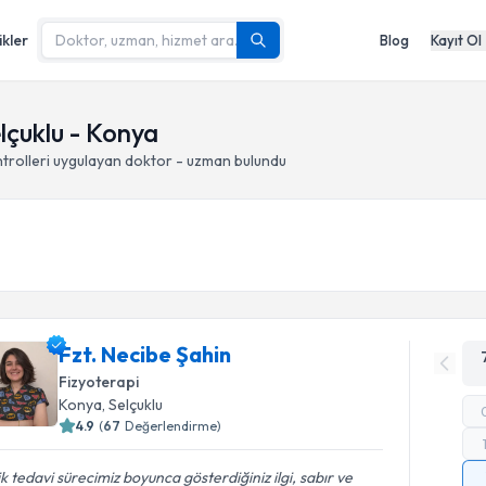
ikler
Blog
Kayıt Ol
elçuklu - Konya
trolleri
uygulayan doktor - uzman bulundu
Fzt. Necibe Şahin
Fizyoterapi
Konya
, Selçuklu
4.9
(
67
Değerlendirme)
ik tedavi sürecimiz boyunca gösterdiğiniz ilgi, sabır ve