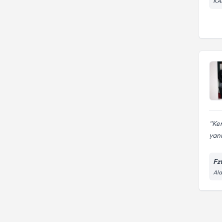
KA
Ken
yanı
Fz
Ala