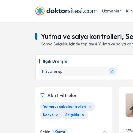
Uzmanlar
Klin
Yutma ve salya kontrolleri, S
Konya
Selçuklu
içinde toplam
4
Yutma ve salya kon
İlgili Branşlar
Fizyoterapi
2
Aktif Filtreler
Yutma ve salya kontrolleri
Konya
Selçuklu
Fiz
Şehir
Konya