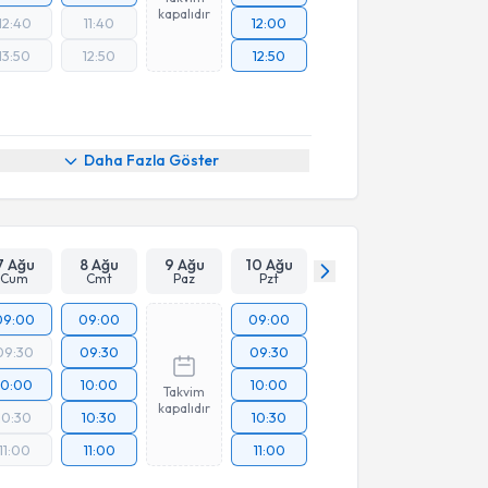
kapalıdır
12:40
11:40
12:00
13:50
12:50
12:50
Daha Fazla Göster
7 Ağu
8 Ağu
9 Ağu
10 Ağu
Cum
Cmt
Paz
Pzt
09:00
09:00
09:00
09:30
09:30
09:30
10:00
10:00
10:00
Takvim
kapalıdır
10:30
10:30
10:30
11:00
11:00
11:00