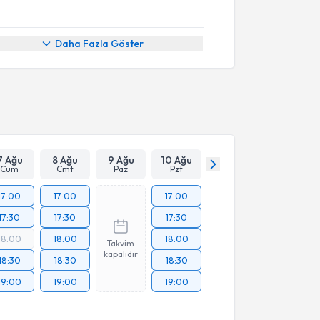
Daha Fazla Göster
7 Ağu
8 Ağu
9 Ağu
10 Ağu
Cum
Cmt
Paz
Pzt
17:00
17:00
17:00
17:30
17:30
17:30
18:00
18:00
18:00
Takvim
kapalıdır
18:30
18:30
18:30
19:00
19:00
19:00