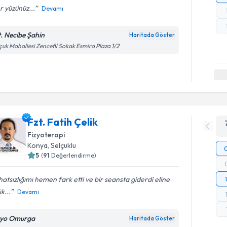
r yüzünüz...
Devamı
t. Necibe Şahin
Haritada Göster
çuk Mahallesi Zencefil Sokak Esmira Plaza 1/2
Fzt. Fatih Çelik
Fizyoterapi
Konya
, Selçuklu
5
(
91
Değerlendirme)
atsızlığımı hemen fark etti ve bir seansta giderdi eline
ık...
Devamı
zyo Omurga
Haritada Göster