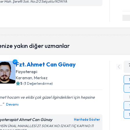
er Mah. Şerefli Sok. No:2/2 Selçuklu/KONYA
enize yakın diğer uzmanlar
Fzt. Ahmet Can Günay
Fizyoterapi
Karaman
, Merkez
5
(
1
Değerlendirme)
et hocam ve ekibi çok güzel ilgindekileri için hepsine
..
Devamı
zyoterapist Ahmet Can Günay
Haritada Göster
HSİN ÜNAL MAHALLESİ 27. SOKAK NO:12 KAT:1 İÇ KAPI NO:11