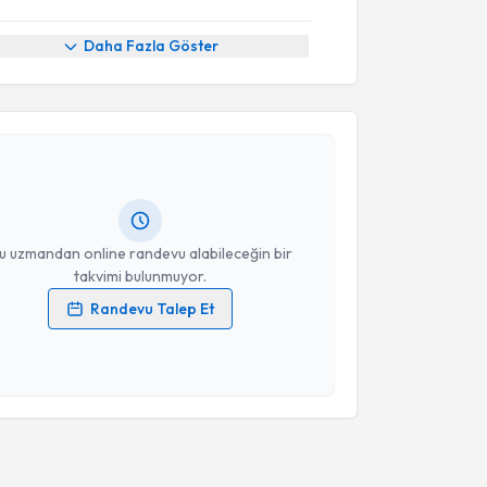
Daha Fazla Göster
akvimi Talebi
 Toksöz
için randevu takvimi talebi oluşturun. Size bu
ndevu almanız için bir takvim hazırlandığında e-
lgilendireceğiz.
resiniz
u uzmandan online randevu alabileceğin bir
takvimi bulunmuyor.
Randevu Talep Et
 verilerimin işlenmesine ilişkin
Aydınlatma Metni
'ni
 ve kişisel verilerimin belirtilen kapsamda
esini kabul ediyorum.
Takvim Talebini Gönder