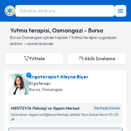
Doktor, klinik ara...
Yutma terapisi, Osmangazi - Bursa
Bursa
Osmangazi
içinde toplam
1
Yutma terapisi
uygulayan
doktor - uzman bulundu
Filtrele
Akıllı Sıralama
Ergoterapist Aleyna Biçer
Ergoterapi
Bursa
, Osmangazi
MENTEVİA Psikoloji ve Yaşam Merkezi
Haritada Göster
Downtown Yaşam ve Eğlence Merkezi, İstiklal, Pars Sokak No:4/1 D :23-
24