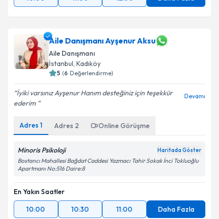
Aile Danışmanı Ayşenur Aksu
Aile Danışmanı
İstanbul
, Kadıköy
5
(
6
Değerlendirme)
İyiki varsınız Ayşenur Hanım desteğiniz için teşekkür
Devamı
ederim ️
Adres
1
Adres
2
Online Görüşme
Minoris Psikoloji
Haritada Göster
Bostancı Mahallesi Bağdat Caddesi Yazmacı Tahir Sokak İnci Tokluoğlu
Apartmanı No:516 Daire:8
En Yakın Saatler
10:00
10:30
11:00
Daha Fazla