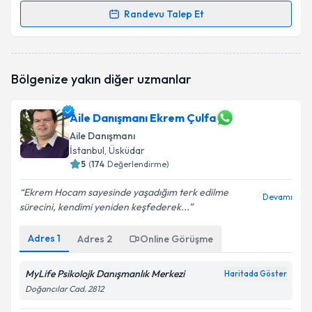
Randevu Talep Et
Randevu Takvimi Talebi
Uzman Aile Danışmanı Mine İmamoğlu
için
Bölgenize yakın diğer uzmanlar
randevu takvimi talebi oluşturun. Size bu uzmandan
randevu almanız için bir takvim hazırlandığında e-
posta ile bilgilendireceğiz.
Aile Danışmanı Ekrem Çulfa
Aile Danışmanı
E-posta Adresiniz
İstanbul
, Üsküdar
5
(
174
Değerlendirme)
Ekrem Hocam sayesinde yaşadığım terk edilme
Devamı
Kişisel verilerimin işlenmesine ilişkin
Aydınlatma
sürecini, kendimi yeniden keşfederek...
Metni
'ni okudum ve kişisel verilerimin belirtilen
kapsamda işlenmesini kabul ediyorum.
Adres
1
Adres
2
Online Görüşme
MyLife Psikolojk Danışmanlık Merkezi
Haritada Göster
Takvim Talebini Gönder
Doğancılar Cad. 2812