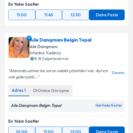
En Yakın Saatler
11:00
11:45
12:30
Daha Fazla
Aile Danışmanı Belgin Topal
Aile Danışmanı
İstanbul
, Kadıköy
5
(
5
Değerlendirme)
Alanında uzman be sorun odaklı çözümleri var. Ayrıca
Devamı
cok güleryüzlü...
Adres
1
Online Görüşme
Aile Danışmanı Belgin Topal
Haritada Göster
En Yakın Saatler
10:00
11:00
12:00
Daha Fazla