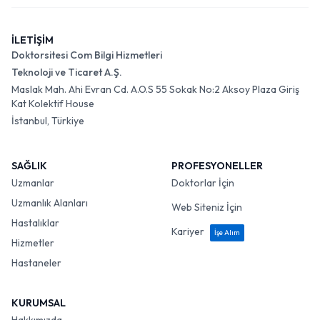
İLETİŞİM
Doktorsitesi Com Bilgi Hizmetleri
Teknoloji ve Ticaret A.Ş.
Maslak Mah. Ahi Evran Cd. A.O.S 55 Sokak No:2 Aksoy Plaza Giriş
Kat Kolektif House
İstanbul, Türkiye
SAĞLIK
PROFESYONELLER
Uzmanlar
Doktorlar İçin
Uzmanlık Alanları
Web Siteniz İçin
Hastalıklar
Kariyer
İşe Alım
Hizmetler
Hastaneler
KURUMSAL