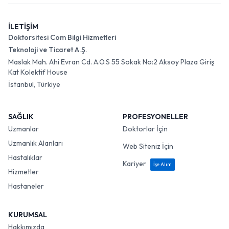
İLETİŞİM
Doktorsitesi Com Bilgi Hizmetleri
Teknoloji ve Ticaret A.Ş.
Maslak Mah. Ahi Evran Cd. A.O.S 55 Sokak No:2 Aksoy Plaza Giriş
Kat Kolektif House
İstanbul, Türkiye
SAĞLIK
PROFESYONELLER
Uzmanlar
Doktorlar İçin
Uzmanlık Alanları
Web Siteniz İçin
Hastalıklar
Kariyer
İşe Alım
Hizmetler
Hastaneler
KURUMSAL
Hakkımızda