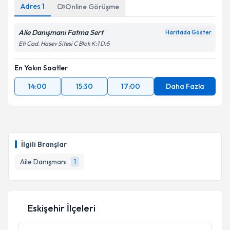
Adres
1
Online Görüşme
Aile Danışmanı Fatma Sert
Haritada Göster
Eti Cad. Hasev Sitesi C Blok K:1 D:5
En Yakın Saatler
14:00
15:30
17:00
Daha Fazla
İlgili Branşlar
Aile Danışmanı
1
Eskişehir İlçeleri