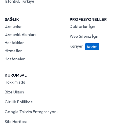
İstanbul, Türkiye
SAĞLIK
PROFESYONELLER
Uzmanlar
Doktorlar İçin
Uzmanlık Alanları
Web Siteniz İçin
Hastalıklar
Kariyer
İşe Alım
Hizmetler
Hastaneler
KURUMSAL
Hakkımızda
Bize Ulaşın
Gizlilik Politikası
Google Takvim Entegrasyonu
Site Haritası