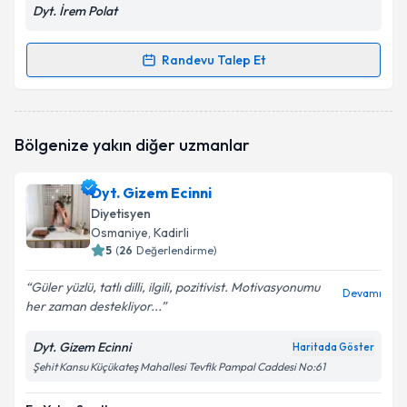
Dyt. İrem Polat
Randevu Talep Et
Randevu Takvimi Talebi
Dyt. İrem Polat
için randevu takvimi talebi oluşturun.
Bölgenize yakın diğer uzmanlar
Size bu uzmandan randevu almanız için bir takvim
hazırlandığında e-posta ile bilgilendireceğiz.
Dyt. Gizem Ecinni
E-posta Adresiniz
Diyetisyen
Osmaniye
, Kadirli
5
(
26
Değerlendirme)
Güler yüzlü, tatlı dilli, ilgili, pozitivist. Motivasyonumu
Kişisel verilerimin işlenmesine ilişkin
Aydınlatma
Devamı
her zaman destekliyor...
Metni
'ni okudum ve kişisel verilerimin belirtilen
kapsamda işlenmesini kabul ediyorum.
Dyt. Gizem Ecinni
Haritada Göster
Şehit Kansu Küçükateş Mahallesi Tevfik Pampal Caddesi No:61
Takvim Talebini Gönder