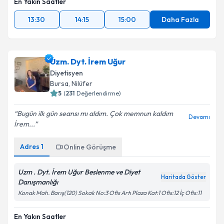
En Yakın Saatler
13:30
14:15
15:00
Daha Fazla
Uzm. Dyt. İrem Uğur
Diyetisyen
Bursa
, Nilüfer
5
(
231
Değerlendirme)
Bugün ilk gün seansı mı aldım. Çok memnun kaldım
Devamı
İrem...
Adres
1
Online Görüşme
Uzm . Dyt. İrem Uğur Beslenme ve Diyet
Haritada Göster
Danışmanlığı
Konak Mah. Barış(120) Sokak No:3 Ofis Artı Plaza Kat:1 Ofis:12 İç Ofis:11
En Yakın Saatler