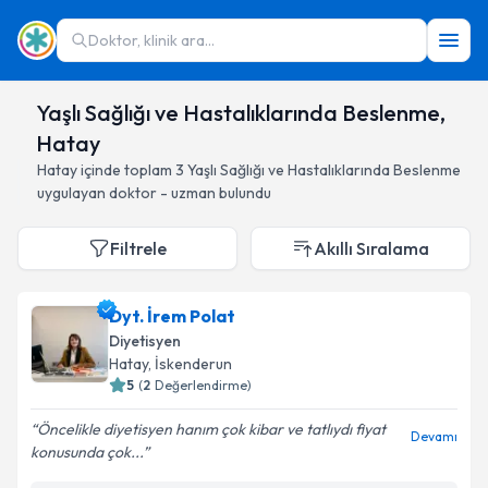
Doktor, klinik ara...
Yaşlı Sağlığı ve Hastalıklarında Beslenme,
Hatay
Hatay
içinde toplam
3
Yaşlı Sağlığı ve Hastalıklarında Beslenme
uygulayan doktor - uzman bulundu
Filtrele
Akıllı Sıralama
Dyt. İrem Polat
Diyetisyen
Hatay
, İskenderun
5
(
2
Değerlendirme)
Öncelikle diyetisyen hanım çok kibar ve tatlıydı fiyat
Devamı
konusunda çok...