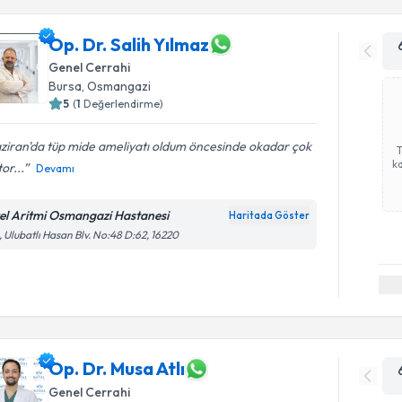
Op. Dr. Salih Yılmaz
Genel Cerrahi
Bursa
, Osmangazi
5
(
1
Değerlendirme)
ziran'da tüp mide ameliyatı oldum öncesinde okadar çok
ka
or...
Devamı
el Aritmi Osmangazi Hastanesi
Haritada Göster
, Ulubatlı Hasan Blv. No:48 D:62, 16220
Op. Dr. Musa Atlı
Genel Cerrahi