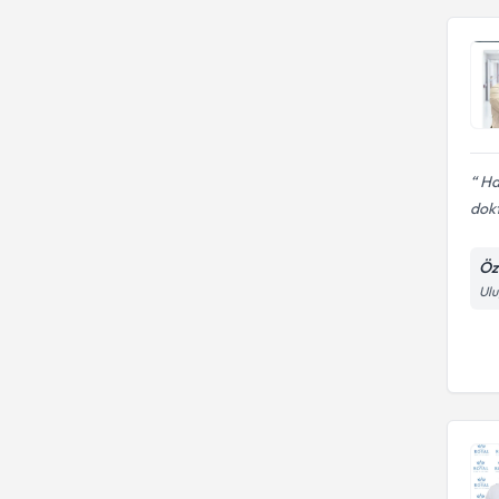
Ha
dokt
Öz
Ulu