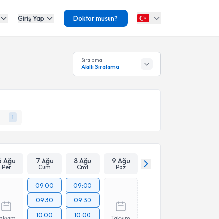
Giriş Yap
Doktor musun?
Sıralama
Akıllı Sıralama
1
6 Ağu
7 Ağu
8 Ağu
9 Ağu
Per
Cum
Cmt
Paz
09:00
09:00
09:30
09:30
10:00
10:00
Takvim
Takvim