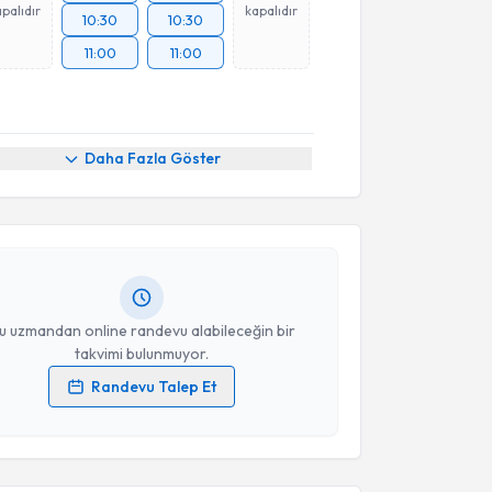
palıdır
kapalıdır
10:30
10:30
11:00
11:00
akvimi Talebi
Daha Fazla Göster
in Kaplan
için randevu takvimi talebi oluşturun. Size
 randevu almanız için bir takvim hazırlandığında e-
lgilendireceğiz.
resiniz
u uzmandan online randevu alabileceğin bir
takvimi bulunmuyor.
Randevu Talep Et
 verilerimin işlenmesine ilişkin
Aydınlatma Metni
'ni
 ve kişisel verilerimin belirtilen kapsamda
akvimi Talebi
esini kabul ediyorum.