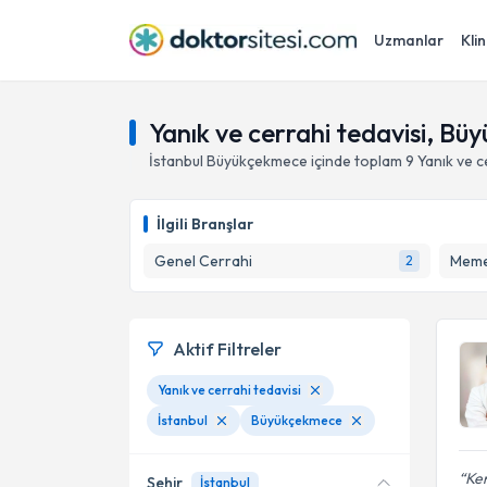
Uzmanlar
Klin
Yanık ve cerrahi tedavisi, Bü
İstanbul
Büyükçekmece
içinde toplam
9
Yanık ve c
İlgili Branşlar
Genel Cerrahi
Meme
2
Aktif Filtreler
Yanık ve cerrahi tedavisi
İstanbul
Büyükçekmece
Ken
Şehir
İstanbul