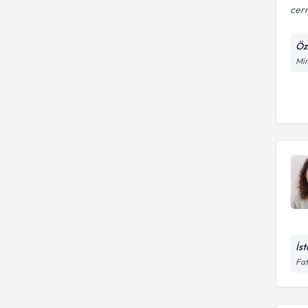
cerr
Öz
Mim
İs
Fat