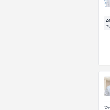
ÖZ
Paş
Değ