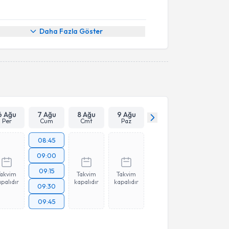
Daha Fazla Göster
6 Ağu
7 Ağu
8 Ağu
9 Ağu
Per
Cum
Cmt
Paz
08:45
09:00
09:15
Takvim
Takvim
Takvim
palıdır
kapalıdır
kapalıdır
09:30
09:45