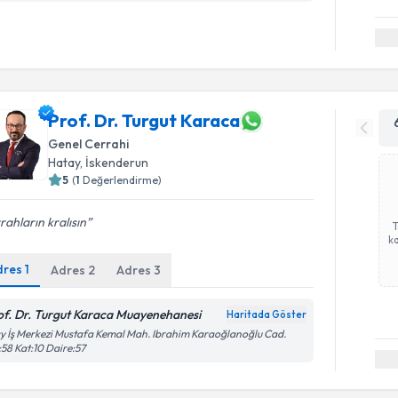
Prof. Dr. Turgut Karaca
Genel Cerrahi
Hatay
, İskenderun
5
(
1
Değerlendirme)
rahların kralısın
ka
dres
1
Adres
2
Adres
3
of. Dr. Turgut Karaca Muayenehanesi
Haritada Göster
y İş Merkezi Mustafa Kemal Mah. Ibrahim Karaoğlanoğlu Cad.
58 Kat:10 Daire:57