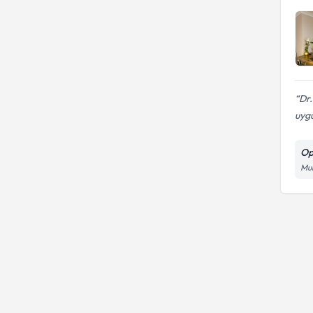
Dr
uyg
Op
Muh