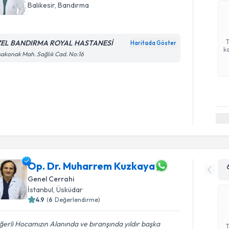
Balıkesir
, Bandırma
EL BANDIRMA ROYAL HASTANESİ
Haritada Göster
ka
akonak Mah. Sağlık Cad. No:16
Op. Dr. Muharrem Kuzkaya
Genel Cerrahi
İstanbul
, Üsküdar
4.9
(
6
Değerlendirme)
erli Hocamızın Alanında ve bıranşında yıldır başka