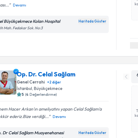
ka
ası...
Devamı
el Büyükçekmece Kolan Hospital
Haritada Göster
ih Mah. Fedakar Sok. No:3
Op. Dr. Celal Sağlam
Genel Cerrahi
+
2
diğer
İstanbul
, Büyükçekmece
5
(
4
Değerlendirme)
em Hacer Arkan’ın ameliyatını yapan Celal Sağlam’a
ka
kkür ederiz.Bize verdiği...
Devamı
. Dr Celal Sağlam Muayenehanesi
Haritada Göster