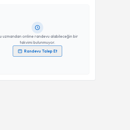
event Alper
için randevu takvimi talebi oluşturun. Size
Takvim Talebini Gönder
 randevu almanız için bir takvim hazırlandığında e-
lgilendireceğiz.
resiniz
u uzmandan online randevu alabileceğin bir
takvimi bulunmuyor.
Randevu Talep Et
 verilerimin işlenmesine ilişkin
Aydınlatma Metni
'ni
 ve kişisel verilerimin belirtilen kapsamda
esini kabul ediyorum.
Takvim Talebini Gönder