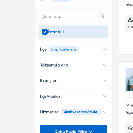
alak
Öz
Fat
İstanbul
İlçe
Büyükçekmece
Yakınımda Ara
Branşlar
Konumuma yakın uzmanları
Büyükçekmece
göster
Fatih
İlgi Alanları
Ann
Küçükçekmece
Hizmetler
teşe
Yanık ve cerrahi tedavisi
Genel Cerrahi
Üsküdar
Meme Cerrahisi
Mezuniyet
Op
Acil Cerrahi
Daha Fazla Filtre