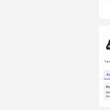
cer
A
Pr
Ata
No: