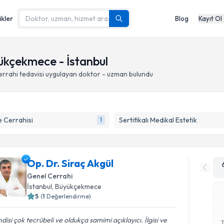
ikler
Blog
Kayıt Ol
yükçekmece - İstanbul
errahi tedavisi
uygulayan doktor - uzman bulundu
 Cerrahisi
Sertifikalı Medikal Estetik
1
Op. Dr. Siraç Akgül
Genel Cerrahi
İstanbul
, Büyükçekmece
5
(
1
Değerlendirme)
disi çok tecrübeli ve oldukça samimi açıklayıcı. İlgisi ve