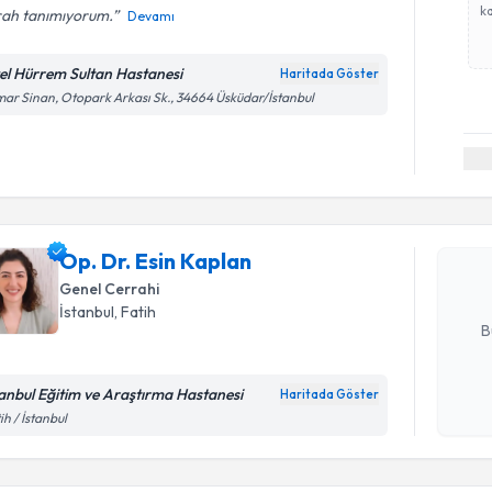
ka
ah tanımıyorum.‍️
Devamı
el Hürrem Sultan Hastanesi
Haritada Göster
ar Sinan, Otopark Arkası Sk., 34664 Üsküdar/İstanbul
Randevu T
Op. Dr. Es
bu uzmandan
Op. Dr. Esin Kaplan
posta ile bi
Genel Cerrahi
E-posta Ad
İstanbul
, Fatih
B
tanbul Eğitim ve Araştırma Hastanesi
Haritada Göster
Kişisel
ih / İstanbul
okudum
Randevu T
işlenm