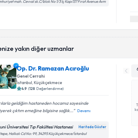
huriyet mah. Cevval sk.C/blok No 1/3 İç Kapı137 Fırat Avenue Avm
enize yakın diğer uzmanlar
Op. Dr. Ramazan Acıroğlu
Genel Cerrahi
İstanbul
, Küçükçekmece
4.9
(
128
Değerlendirme)
ılarla geldiğim hastaneden hocamız sayesinde
ka
yerek çıktım emeğine bilgisine sağlık...
Devamı
runi Üniversitesi Tıp Fakültesi Hastanesi
Haritada Göster
tepe, Halkalı Cd No: 99, 34295 Küçükçekmece/İstanbul