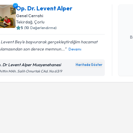
Op. Dr. L
Op. Dr. Levent Alper
bu uzmandan
Genel Cerrahi
posta ile bi
Tekirdağ
, Çorlu
5
(
10
Değerlendirme)
E-posta Ad
B
. Levent Bey’e başvurarak gerçekleştirdiğim hacamat
ulamasından son derece memnun...
Devamı
Kişisel
okudum
. Dr Levent Alper Muayenehanesi
Haritada Göster
işlenm
ittin MAh. Salih Omurtak CAd. No:63/9