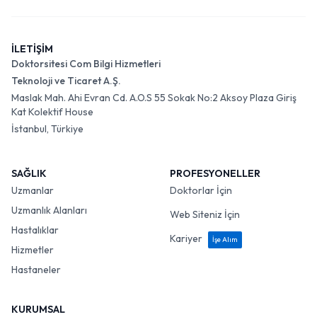
İLETİŞİM
Doktorsitesi Com Bilgi Hizmetleri
Teknoloji ve Ticaret A.Ş.
Maslak Mah. Ahi Evran Cd. A.O.S 55 Sokak No:2 Aksoy Plaza Giriş
Kat Kolektif House
İstanbul, Türkiye
SAĞLIK
PROFESYONELLER
Uzmanlar
Doktorlar İçin
Uzmanlık Alanları
Web Siteniz İçin
Hastalıklar
Kariyer
İşe Alım
Hizmetler
Hastaneler
KURUMSAL