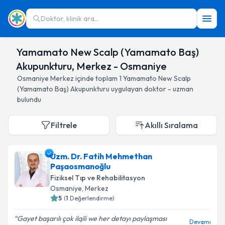
Doktor, klinik ara...
Yamamato New Scalp (Yamamato Baş)
Akupunkturu, Merkez - Osmaniye
Osmaniye
Merkez
içinde toplam
1
Yamamato New Scalp
(Yamamato Baş) Akupunkturu
uygulayan doktor - uzman
bulundu
Filtrele
Akıllı Sıralama
Uzm. Dr. Fatih Mehmethan
Paşaosmanoğlu
Fiziksel Tıp ve Rehabilitasyon
Osmaniye
, Merkez
5
(
1
Değerlendirme)
Gayet başarılı çok ilqili we her detayı paylaşması
Devamı