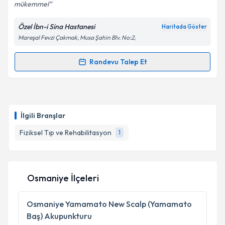
mükemmel
Özel İbn-i Sina Hastanesi
Haritada Göster
Mareşal Fevzi Çakmak, Musa Şahin Blv. No:2,
Randevu Talep Et
Randevu Takvimi Talebi
Uzm. Dr. Fatih Mehmethan Paşaosmanoğlu
için
randevu takvimi talebi oluşturun. Size bu uzmandan
İlgili Branşlar
randevu almanız için bir takvim hazırlandığında e-
posta ile bilgilendireceğiz.
Fiziksel Tıp ve Rehabilitasyon
1
E-posta Adresiniz
Osmaniye İlçeleri
Kişisel verilerimin işlenmesine ilişkin
Aydınlatma
Osmaniye
Yamamato New Scalp (Yamamato
Metni
'ni okudum ve kişisel verilerimin belirtilen
Baş) Akupunkturu
kapsamda işlenmesini kabul ediyorum.