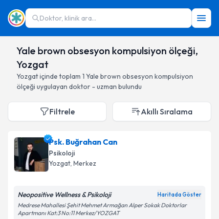
Doktor, klinik ara...
Yale brown obsesyon kompulsiyon ölçeği,
Yozgat
Yozgat
içinde toplam
1
Yale brown obsesyon kompulsiyon
ölçeği
uygulayan doktor - uzman bulundu
Filtrele
Akıllı Sıralama
Psk. Buğrahan Can
Psikoloji
Yozgat
, Merkez
Neopositive Wellness & Psikoloji
Haritada Göster
Medrese Mahallesi Şehit Mehmet Armağan Alper Sokak Doktorlar
Apartmanı Kat:3 No:11 Merkez/YOZGAT