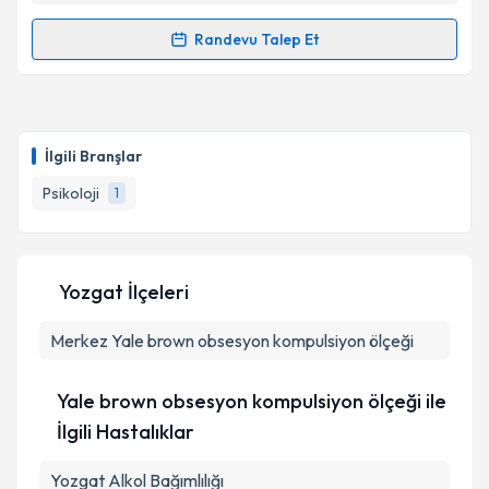
Randevu Talep Et
Randevu Takvimi Talebi
Psk. Buğrahan Can
için randevu takvimi talebi
oluşturun. Size bu uzmandan randevu almanız için bir
İlgili Branşlar
takvim hazırlandığında e-posta ile bilgilendireceğiz.
Psikoloji
1
E-posta Adresiniz
Yozgat İlçeleri
Kişisel verilerimin işlenmesine ilişkin
Aydınlatma
Merkez
Metni
Yale brown obsesyon kompulsiyon ölçeği
'ni okudum ve kişisel verilerimin belirtilen
kapsamda işlenmesini kabul ediyorum.
Yale brown obsesyon kompulsiyon ölçeği ile
Takvim Talebini Gönder
İlgili Hastalıklar
Yozgat Alkol Bağımlılığı