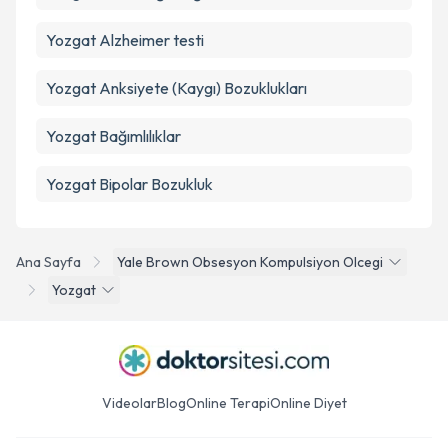
Yozgat Alzheimer testi
Yozgat Anksiyete (Kaygı) Bozuklukları
Yozgat Bağımlılıklar
Yozgat Bipolar Bozukluk
Ana Sayfa
Yale Brown Obsesyon Kompulsiyon Olcegi
Yozgat
Videolar
Blog
Online Terapi
Online Diyet