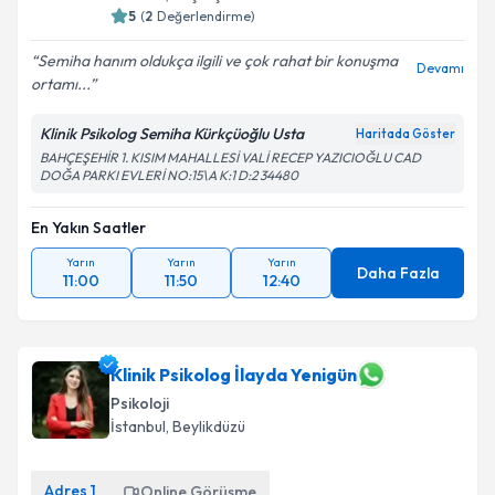
5
(
2
Değerlendirme)
Semiha hanım oldukça ilgili ve çok rahat bir konuşma
Devamı
ortamı...
Klinik Psikolog Semiha Kürkçüoğlu Usta
Haritada Göster
BAHÇEŞEHİR 1. KISIM MAHALLESİ VALİ RECEP YAZICIOĞLU CAD
DOĞA PARKI EVLERİ NO:15\A K:1 D:2 34480
En Yakın Saatler
Yarın
Yarın
Yarın
Daha Fazla
11:00
11:50
12:40
Klinik Psikolog İlayda Yenigün
Psikoloji
İstanbul
, Beylikdüzü
Adres
1
Online Görüşme