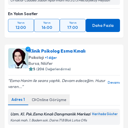
Ortaklar Caddesi Sabah Apartmanı No:3 D:3 Mecidiyeköy Meydan
En Yakın Saatler
Yarın
Yarın
Yarın
Daha Fazla
12:00
16:00
17:00
Klinik Psikolog Esma Kınalı
Psikoloji
+
1
diğer
Bursa
, Nilüfer
5
(
206
Değerlendirme)
Esma Hanim ile seans yaptık. Devam edeceğim. Huzur
Devamı
veren...
Adres
1
Online Görüşme
Uzm. Kl. Psk.Esma Kınalı Danışmanlık Merkezi
Haritada Göster
Konak mah. 1. Badem sok. Daire:71 B Blok Lotus Ofis