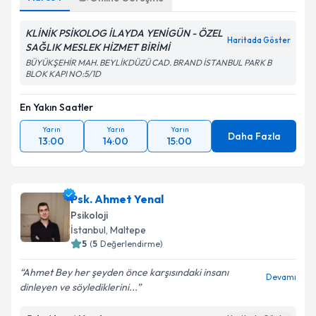
KLİNİK PSİKOLOG İLAYDA YENİGÜN - ÖZEL
Haritada Göster
SAĞLIK MESLEK HİZMET BİRİMİ
BÜYÜKŞEHİR MAH. BEYLİKDÜZÜ CAD. BRAND İSTANBUL PARK B
BLOK KAPI NO:5/1D
En Yakın Saatler
Yarın
Yarın
Yarın
Daha Fazla
13:00
14:00
15:00
Psk. Ahmet Yenal
Psikoloji
İstanbul
, Maltepe
5
(
5
Değerlendirme)
Ahmet Bey her şeyden önce karşısındaki insanı
Devamı
dinleyen ve söylediklerini...