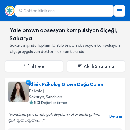
Doktor, klinik ara...
Yale brown obsesyon kompulsiyon ölçeği,
Sakarya
Sakarya
içinde toplam
10
Yale brown obsesyon kompulsiyon
ölçeği
uygulayan doktor - uzman bulundu
Filtrele
Akıllı Sıralama
Klinik Psikolog Gizem Doğa Özlen
Psikoloji
Sakarya
, Serdivan
5
(
3
Değerlendirme)
Kendisini çevremde çok duydum referansla gittim.
Devamı
Çok ilgili, bilgili ve...