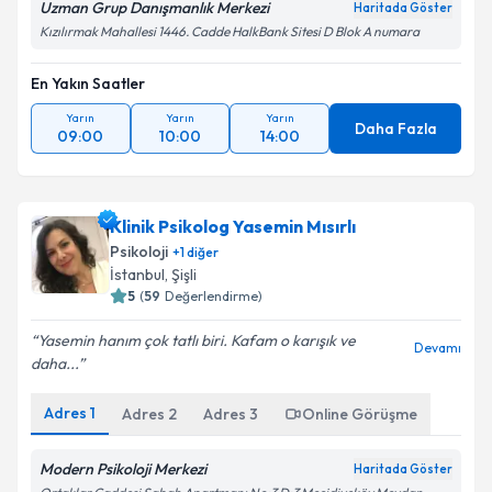
Uzman Grup Danışmanlık Merkezi
Haritada Göster
Takvim Talebini Gönder
Kızılırmak Mahallesi 1446. Cadde HalkBank Sitesi D Blok A numara
En Yakın Saatler
Yarın
Yarın
Yarın
Daha Fazla
09:00
10:00
14:00
Klinik Psikolog Yasemin Mısırlı
Psikoloji
+
1
diğer
İstanbul
, Şişli
5
(
59
Değerlendirme)
Yasemin hanım çok tatlı biri. Kafam o karışık ve
Devamı
daha...
Adres
1
Adres
2
Adres
3
Online Görüşme
Modern Psikoloji Merkezi
Haritada Göster