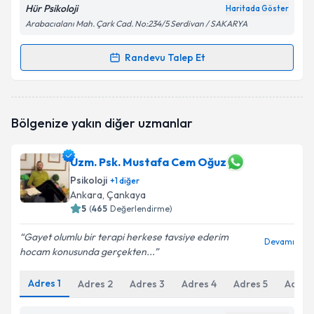
Hür Psikoloji
Haritada Göster
Arabacıalanı Mah. Çark Cad. No:234/5 Serdivan / SAKARYA
Randevu Talep Et
Randevu Takvimi Talebi
Klinik Psikolog Gizem Doğa Özlen
için randevu
Bölgenize yakın diğer uzmanlar
takvimi talebi oluşturun. Size bu uzmandan randevu
almanız için bir takvim hazırlandığında e-posta ile
bilgilendireceğiz.
Uzm. Psk. Mustafa Cem Oğuz
Psikoloji
E-posta Adresiniz
+
1
diğer
Ankara
, Çankaya
5
(
465
Değerlendirme)
Gayet olumlu bir terapi herkese tavsiye ederim
Devamı
Kişisel verilerimin işlenmesine ilişkin
Aydınlatma
hocam konusunda gerçekten...
Metni
'ni okudum ve kişisel verilerimin belirtilen
kapsamda işlenmesini kabul ediyorum.
Adres
1
Adres
2
Adres
3
Adres
4
Adres
5
Adres