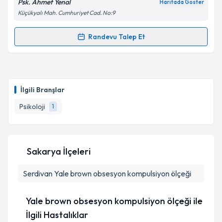
Psk. Ahmet Yenal
Haritada Göster
Küçükyalı Mah. Cumhuriyet Cad. No:9
Randevu Talep Et
Randevu Takvimi Talebi
Psk. Ahmet Yenal
için randevu takvimi talebi
oluşturun. Size bu uzmandan randevu almanız için bir
İlgili Branşlar
takvim hazırlandığında e-posta ile bilgilendireceğiz.
Psikoloji
1
E-posta Adresiniz
Sakarya İlçeleri
Kişisel verilerimin işlenmesine ilişkin
Aydınlatma
Serdivan
Metni
Yale brown obsesyon kompulsiyon ölçeği
'ni okudum ve kişisel verilerimin belirtilen
kapsamda işlenmesini kabul ediyorum.
Yale brown obsesyon kompulsiyon ölçeği ile
Takvim Talebini Gönder
İlgili Hastalıklar