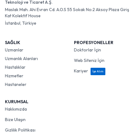
Teknoloji ve Ticaret A.Ş.
Maslak Mah. Ahi Evran Cd. A.O.S 55 Sokak No:2 Aksoy Plaza Giriş
Kat Kolektif House
İstanbul, Türkiye
SAĞLIK
PROFESYONELLER
Uzmanlar
Doktorlar İçin
Uzmanlık Alanları
Web Siteniz İçin
Hastalıklar
Kariyer
İşe Alım
Hizmetler
Hastaneler
KURUMSAL
Hakkımızda
Bize Ulaşın
Gizlilik Politikası