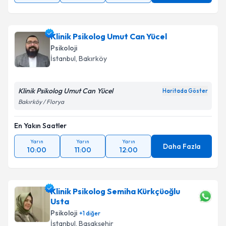
Klinik Psikolog Umut Can Yücel
Psikoloji
İstanbul
, Bakırköy
Klinik Psikolog Umut Can Yücel
Haritada Göster
Bakırköy / Florya
En Yakın Saatler
Yarın
Yarın
Yarın
Daha Fazla
10:00
11:00
12:00
Klinik Psikolog Semiha Kürkçüoğlu
Usta
Psikoloji
+
1
diğer
İstanbul
, Başakşehir