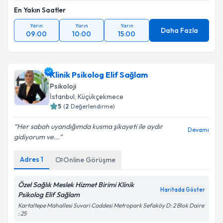
En Yakın Saatler
Yarın
Yarın
Yarın
Daha Fazla
09:00
10:00
15:00
Klinik Psikolog Elif Sağlam
Psikoloji
İstanbul
, Küçükçekmece
5
(
2
Değerlendirme)
Her sabah uyandığımda kusma şikayeti ile aydır
Devamı
gidiyorum ve...
Adres
1
Online Görüşme
Özel Sağlık Meslek Hizmet Birimi Klinik
Haritada Göster
Psikolog Elif Sağlam
Kartaltepe Mahallesi Suvari Caddesi Metropark Sefaköy D: 2 Blok Daire
: 25