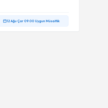
12 Ağu
Çar
09:00
Uygun Müsaitlik