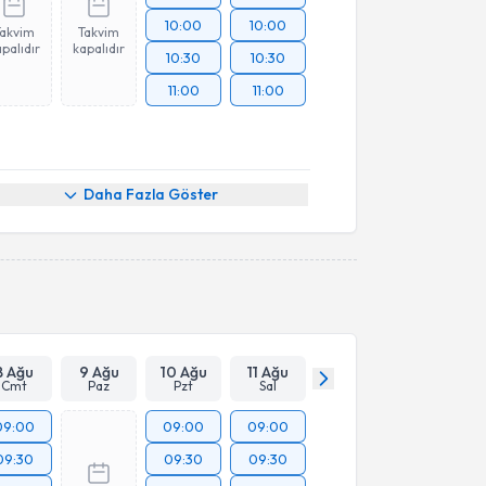
10:00
10:00
Takvim
Takvim
palıdır
kapalıdır
10:30
10:30
11:00
11:00
Daha Fazla Göster
8 Ağu
9 Ağu
10 Ağu
11 Ağu
Cmt
Paz
Pzt
Sal
09:00
09:00
09:00
09:30
09:30
09:30