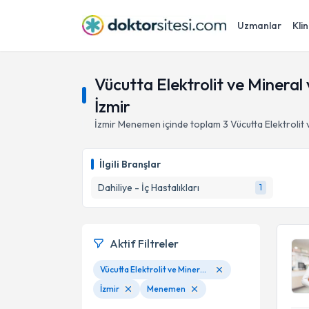
Uzmanlar
Klin
Vücutta Elektrolit ve Mineral 
İzmir
İzmir
Menemen
içinde toplam
3
Vücutta Elektrolit 
İlgili Branşlar
Dahiliye - İç Hastalıkları
1
Aktif Filtreler
Vücutta Elektrolit ve Mineral ve Vitamin Bozukluğu ile İlgili Hastalıklar
İzmir
Menemen