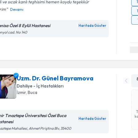
ili ve sıcak kanlı teşhisimi hemen koydu teşekkür
rim
Devamı
nisa Özel 8 Eylül Hastanesi
Haritada Göster
nyol cad. No 140
Uzm. Dr. Günel Bayramova
Dahiliye - İç Hastalıkları
İzmir
, Buca
mir Tınaztepe Üniversitesi Özel Buca
ka
Haritada Göster
stanesi
aztepe Mahallesi, Ahmet Piriştina Blv, 35400