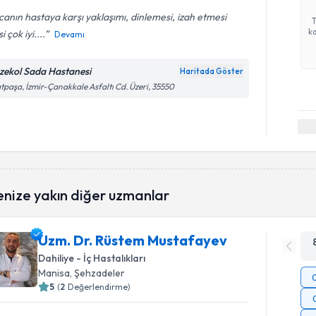
anın hastaya karşı yaklaşımı, dinlemesi, izah etmesi
ka
i çok iyi....
Devamı
zekol Sada Hastanesi
Haritada Göster
tpaşa, İzmir-Çanakkale Asfaltı Cd. Üzeri, 35550
enize yakın diğer uzmanlar
Uzm. Dr. Rüstem Mustafayev
Dahiliye - İç Hastalıkları
Manisa
, Şehzadeler
5
(
2
Değerlendirme)