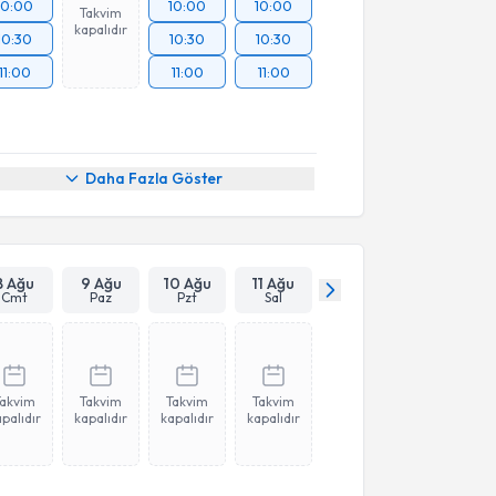
10:00
10:00
10:00
Takvim
kapalıdır
10:30
10:30
10:30
11:00
11:00
11:00
Daha Fazla Göster
8 Ağu
9 Ağu
10 Ağu
11 Ağu
Cmt
Paz
Pzt
Sal
Takvim
Takvim
Takvim
Takvim
palıdır
kapalıdır
kapalıdır
kapalıdır