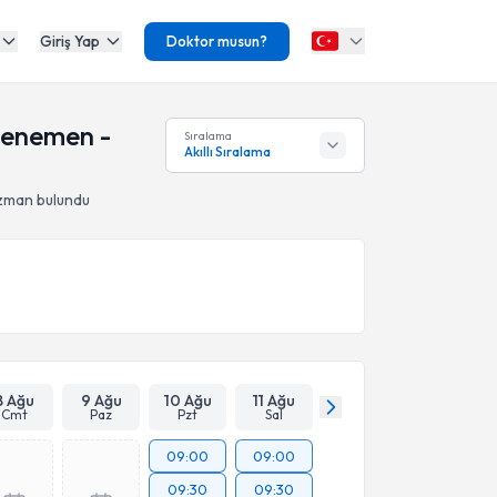
Giriş Yap
Doktor musun?
 Menemen -
Sıralama
Akıllı Sıralama
zman bulundu
8 Ağu
9 Ağu
10 Ağu
11 Ağu
Cmt
Paz
Pzt
Sal
09:00
09:00
09:30
09:30