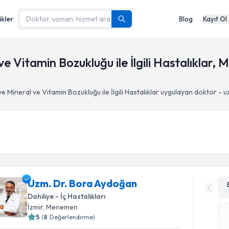
ikler
Blog
Kayıt Ol
ve Vitamin Bozukluğu ile İlgili Hastalıklar,
ve Mineral ve Vitamin Bozukluğu ile İlgili Hastalıklar
uygulayan doktor - u
Uzm. Dr. Bora Aydoğan
Dahiliye - İç Hastalıkları
İzmir
, Menemen
5
(
8
Değerlendirme)