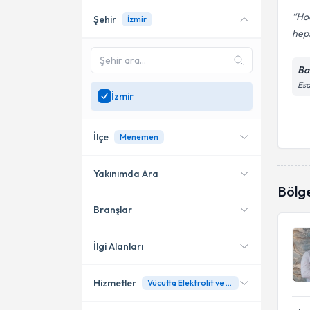
Hoc
Şehir
İzmir
heps
Ba
Esa
İzmir
İlçe
Menemen
Yakınımda Ara
Bölg
Branşlar
Konumuma yakın uzmanları
Buca
göster
Menemen
İlgi Alanları
Hizmetler
Vücutta Elektrolit ve Mineral ve Vitamin Bozukluğu ile İlgili Hastalıklar
Dahiliye - İç Hastalıkları