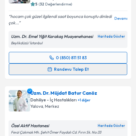
5
(
32
Değerlendirme)
hocam çok güzel ilgilendi saat boyunca konuştu dinledi
Devamı
çok...
Uzm. Dr. Emel Yiğit Karakaş Muayenehanesi
Haritada Göster
Beylikdüzü/ İstanbul
0 (850) 811 51 83
Randevu Takvimi Talebi
Randevu Talep Et
Uzm. Dr. Emel Yiğit Karakaş
için randevu takvimi
talebi oluşturun. Size bu uzmandan randevu almanız
Uzm. Dr. Müjdat Batur Canöz
için bir takvim hazırlandığında e-posta ile
bilgilendireceğiz.
Dahiliye - İç Hastalıkları
+
1
diğer
Yalova
, Merkez
E-posta Adresiniz
Özel Aktif Hastanesi
Haritada Göster
Fevzi Çakmak Mh. Şehit Ömer Faydalı Cd. Fırın Sk. No:33