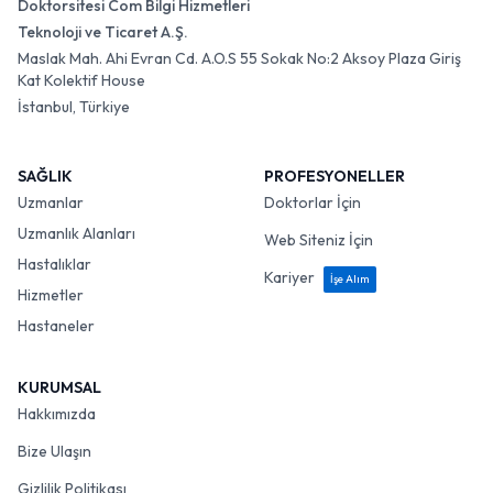
Doktorsitesi Com Bilgi Hizmetleri
Teknoloji ve Ticaret A.Ş.
Maslak Mah. Ahi Evran Cd. A.O.S 55 Sokak No:2 Aksoy Plaza Giriş
Kat Kolektif House
İstanbul, Türkiye
SAĞLIK
PROFESYONELLER
Uzmanlar
Doktorlar İçin
Uzmanlık Alanları
Web Siteniz İçin
Hastalıklar
Kariyer
İşe Alım
Hizmetler
Hastaneler
KURUMSAL
Hakkımızda
Bize Ulaşın
Gizlilik Politikası