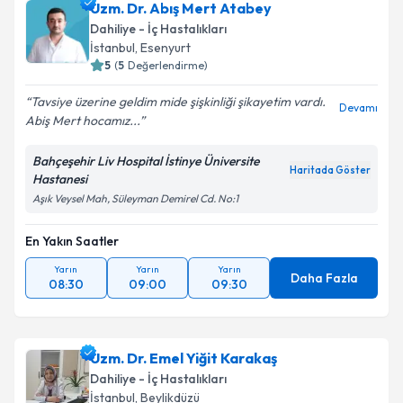
Uzm. Dr. Abış Mert Atabey
Dahiliye - İç Hastalıkları
İstanbul
, Esenyurt
5
(
5
Değerlendirme)
Tavsiye üzerine geldim mide şişkinliği şikayetim vardı.
Devamı
Abiş Mert hocamız...
Bahçeşehir Liv Hospital İstinye Üniversite
Haritada Göster
Hastanesi
Aşık Veysel Mah, Süleyman Demirel Cd. No:1
En Yakın Saatler
Yarın
Yarın
Yarın
Daha Fazla
08:30
09:00
09:30
Uzm. Dr. Emel Yiğit Karakaş
Dahiliye - İç Hastalıkları
İstanbul
, Beylikdüzü