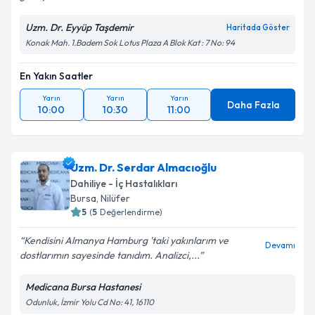
Uzm. Dr. Eyyüp Taşdemir
Haritada Göster
Konak Mah. 1.Badem Sok Lotus Plaza A Blok Kat : 7 No: 94
En Yakın Saatler
Yarın
Yarın
Yarın
Daha Fazla
10:00
10:30
11:00
Uzm. Dr. Serdar Almacıoğlu
Dahiliye - İç Hastalıkları
Bursa
, Nilüfer
5
(
5
Değerlendirme)
Kendisini Almanya Hamburg 'taki yakınlarım ve
Devamı
dostlarımın sayesinde tanıdım. Analizci,...
Medicana Bursa Hastanesi
Odunluk, İzmir Yolu Cd No: 41, 16110