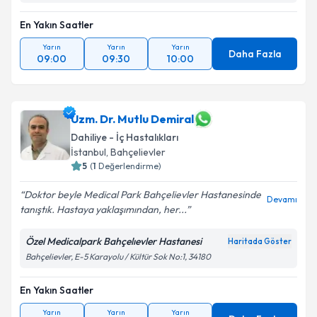
Kişisel verilerimin işlenmesine ilişkin
Aydınlatma
En Yakın Saatler
Metni
'ni okudum ve kişisel verilerimin belirtilen
kapsamda işlenmesini kabul ediyorum.
Yarın
Yarın
Yarın
Daha Fazla
09:00
09:30
10:00
Takvim Talebini Gönder
Uzm. Dr. Mutlu Demiral
Dahiliye - İç Hastalıkları
İstanbul
, Bahçelievler
5
(
1
Değerlendirme)
Doktor beyle Medical Park Bahçelievler Hastanesinde
Devamı
tanıştık. Hastaya yaklaşımından, her...
Özel Medicalpark Bahçelıevler Hastanesi
Haritada Göster
Bahçelievler, E-5 Karayolu / Kültür Sok No:1, 34180
En Yakın Saatler
Yarın
Yarın
Yarın