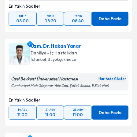
En Yakın Saatler
Yarın
Yarın
Yarın
Daha Fazla
08:00
08:20
08:40
Uzm. Dr. Hakan Yanar
Dahiliye - İç Hastalıkları
İstanbul
, Büyükçekmece
Özel Beykent Üniversitesi Hastanesi
Haritada Göster
Cumhuriyet Mah Gürpınar Yolu Cad, Şafak Sokak, E Blok No:1
En Yakın Saatler
14 Ağu
21 Ağu
28 Ağu
Daha Fazla
11:00
11:00
11:00