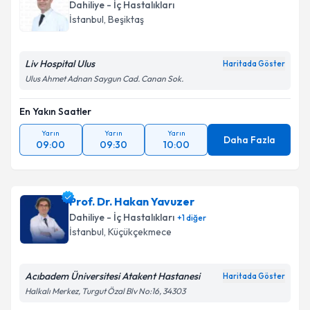
Dahiliye - İç Hastalıkları
E-posta Adresiniz
İstanbul
, Beşiktaş
Liv Hospital Ulus
Haritada Göster
Kişisel verilerimin işlenmesine ilişkin
Aydınlatma
Ulus Ahmet Adnan Saygun Cad. Canan Sok.
Metni
'ni okudum ve kişisel verilerimin belirtilen
kapsamda işlenmesini kabul ediyorum.
En Yakın Saatler
Yarın
Yarın
Yarın
Daha Fazla
09:00
09:30
10:00
Takvim Talebini Gönder
Prof. Dr. Hakan Yavuzer
Dahiliye - İç Hastalıkları
+
1
diğer
İstanbul
, Küçükçekmece
Acıbadem Üniversitesi Atakent Hastanesi
Haritada Göster
Halkalı Merkez, Turgut Özal Blv No:16, 34303