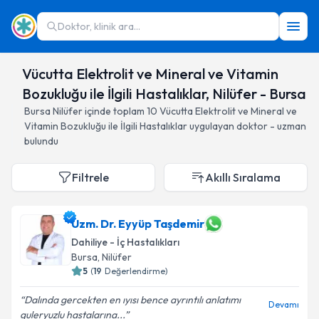
Doktor, klinik ara...
Vücutta Elektrolit ve Mineral ve Vitamin
Bozukluğu ile İlgili Hastalıklar, Nilüfer - Bursa
Bursa
Nilüfer
içinde toplam
10
Vücutta Elektrolit ve Mineral ve
Vitamin Bozukluğu ile İlgili Hastalıklar
uygulayan doktor - uzman
bulundu
Filtrele
Akıllı Sıralama
Uzm. Dr. Eyyüp Taşdemir
Dahiliye - İç Hastalıkları
Bursa
, Nilüfer
5
(
19
Değerlendirme)
Dalında gercekten en ıyısı bence ayrıntılı anlatımı
Devamı
guleryuzlu hastalarına...