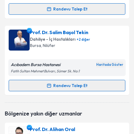
Randevu Talep Et
Randevu Takvimi Talebi
Uzm. Dr. Serdar Almacıoğlu
için randevu takvimi
Prof. Dr. Salim Başol Tekin
talebi oluşturun. Size bu uzmandan randevu almanız
Dahiliye - İç Hastalıkları
+
2
diğer
için bir takvim hazırlandığında e-posta ile
Bursa
, Nilüfer
bilgilendireceğiz.
E-posta Adresiniz
Acıbadem Bursa Hastanesi
Haritada Göster
Fatih Sultan Mehmet Bulvarı, Sümer Sk. No:1
Randevu Talep Et
Randevu Takvimi Talebi
Kişisel verilerimin işlenmesine ilişkin
Aydınlatma
Metni
'ni okudum ve kişisel verilerimin belirtilen
kapsamda işlenmesini kabul ediyorum.
Prof. Dr. Salim Başol Tekin
için randevu takvimi
Bölgenize yakın diğer uzmanlar
talebi oluşturun. Size bu uzmandan randevu almanız
için bir takvim hazırlandığında e-posta ile
Takvim Talebini Gönder
bilgilendireceğiz.
Prof. Dr. Alihan Oral