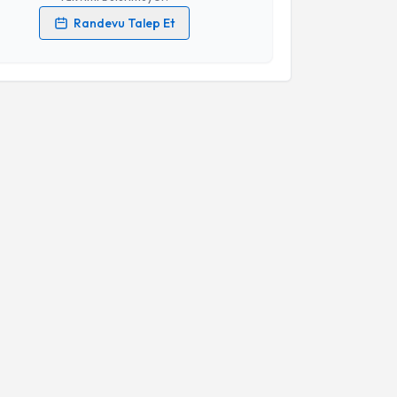
Randevu Talep Et
 verilerimin işlenmesine ilişkin
Aydınlatma Metni
'ni
 ve kişisel verilerimin belirtilen kapsamda
esini kabul ediyorum.
Takvim Talebini Gönder