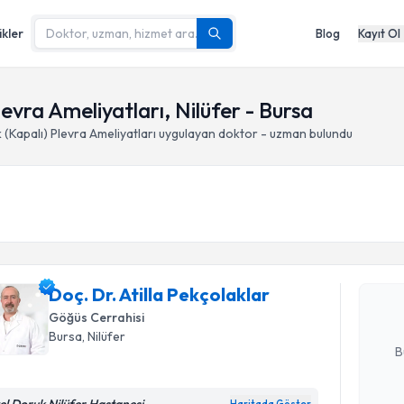
ikler
Blog
Kayıt Ol
evra Ameliyatları, Nilüfer - Bursa
(Kapalı) Plevra Ameliyatları
uygulayan doktor - uzman bulundu
Randevu T
Doç. Dr. A
oluşturun. 
Doç. Dr. Atilla Pekçolaklar
hazırlandığ
Göğüs Cerrahisi
E-posta Ad
Bursa
, Nilüfer
B