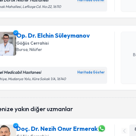
el Doruk Nilüfer Hastanesi
Haritada Göster
Randevu T
Kişisel
ak Mahallesi, Lefkoşe Cd. No:22, 16110
okudum
işlenm
Op. Dr. E
oluşturun. 
Op. Dr. Elchin Süleymanov
hazırlandığ
Göğüs Cerrahisi
E-posta Ad
Bursa
, Nilüfer
B
el Medicabil Hastanesi
Haritada Göster
Kişisel
hiye, Mudanya Yolu, Küre Sokak 1/A, 16140
okudum
işlenm
enize yakın diğer uzmanlar
Doç. Dr. Nezih Onur Ermerak