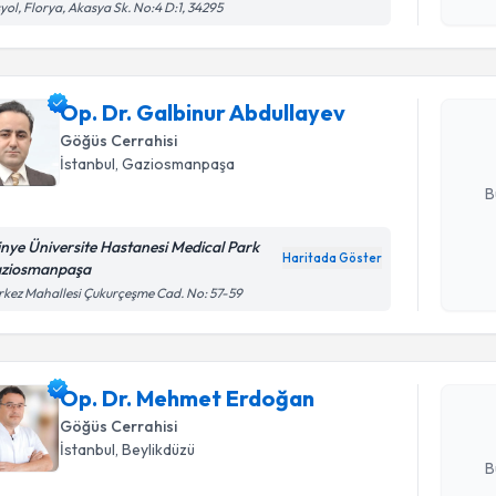
Randevu T
yol, Florya, Akasya Sk. No:4 D:1, 34295
okudum
işlenm
Op. Dr. G
oluşturun. 
Op. Dr. Galbinur Abdullayev
hazırlandığ
Göğüs Cerrahisi
İstanbul
, Gaziosmanpaşa
E-posta Ad
B
tinye Üniversite Hastanesi Medical Park
Haritada Göster
ziosmanpaşa
Kişisel
Randevu T
kez Mahallesi Çukurçeşme Cad. No: 57-59
okudum
işlenm
Op. Dr. M
oluşturun. 
Op. Dr. Mehmet Erdoğan
hazırlandığ
Göğüs Cerrahisi
E-posta Ad
İstanbul
, Beylikdüzü
B