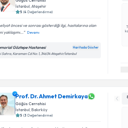
Göğüs Cerrahisi
İstanbul
, Ataşehir
5
(
4
Değerlendirme)
liyat öncesi ve sonrası gösterdiği ilgi, hastalarına olan
ka
ni yaklaşımı...
Devamı
morial Göztepe Hastanesi
Haritada Göster
i Sahra, Karaman Cd No: 1, 34634 Ataşehir/İstanbul
Prof. Dr. Ahmet Demirkaya
Göğüs Cerrahisi
İstanbul
, Bakırköy
5
(
3
Değerlendirme)