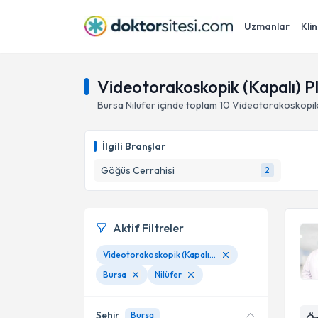
Uzmanlar
Klin
Videotorakoskopik (Kapalı) Pl
Bursa
Nilüfer
içinde toplam
10
Videotorakoskopik 
İlgili Branşlar
Göğüs Cerrahisi
2
Aktif Filtreler
Videotorakoskopik (Kapalı) Plevra Ameliyatları
Bursa
Nilüfer
Şehir
Bursa