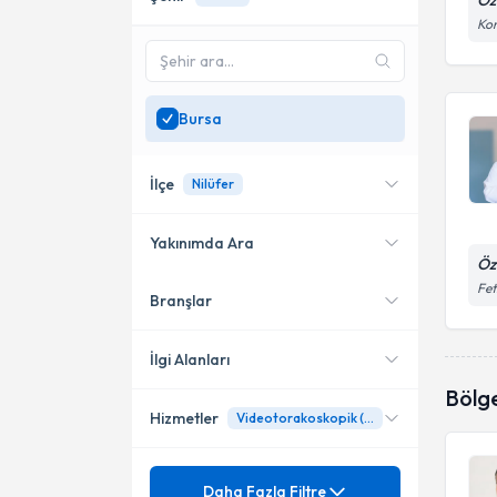
Öz
Kon
Bursa
İlçe
Nilüfer
Yakınımda Ara
Öz
Fet
Branşlar
Konumuma yakın uzmanları
Nilüfer
göster
İlgi Alanları
Bölg
Hizmetler
Videotorakoskopik (Kapalı) Plevra Ameliyatları
Göğüs Cerrahisi
Mezuniyet
Akciğer Zarı (Plevra)
Daha Fazla Filtre