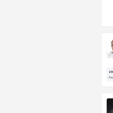
VM
Fev