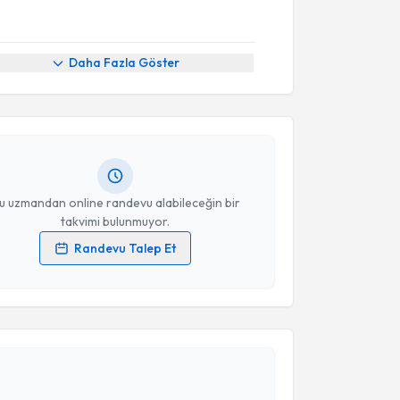
akvimi Talebi
Daha Fazla Göster
Ahmet Rauf Görür
için randevu takvimi talebi
Size bu uzmandan randevu almanız için bir takvim
ında e-posta ile bilgilendireceğiz.
resiniz
u uzmandan online randevu alabileceğin bir
takvimi bulunmuyor.
Randevu Talep Et
 verilerimin işlenmesine ilişkin
Aydınlatma Metni
'ni
 ve kişisel verilerimin belirtilen kapsamda
esini kabul ediyorum.
akvimi Talebi
Takvim Talebini Gönder
 Kemal Karapınar
için randevu takvimi talebi
Size bu uzmandan randevu almanız için bir takvim