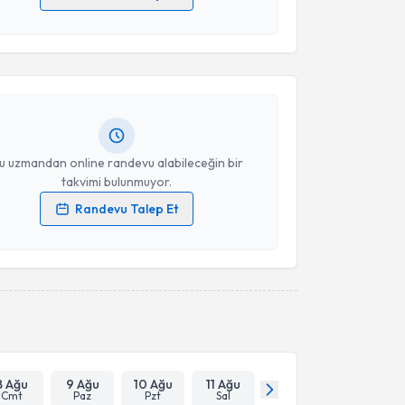
akvimi Talebi
 verilerimin işlenmesine ilişkin
Aydınlatma Metni
'ni
 ve kişisel verilerimin belirtilen kapsamda
esini kabul ediyorum.
lchin Süleymanov
için randevu takvimi talebi
Size bu uzmandan randevu almanız için bir takvim
ında e-posta ile bilgilendireceğiz.
Takvim Talebini Gönder
resiniz
u uzmandan online randevu alabileceğin bir
takvimi bulunmuyor.
Randevu Talep Et
 verilerimin işlenmesine ilişkin
Aydınlatma Metni
'ni
 ve kişisel verilerimin belirtilen kapsamda
esini kabul ediyorum.
Takvim Talebini Gönder
8 Ağu
9 Ağu
10 Ağu
11 Ağu
Cmt
Paz
Pzt
Sal