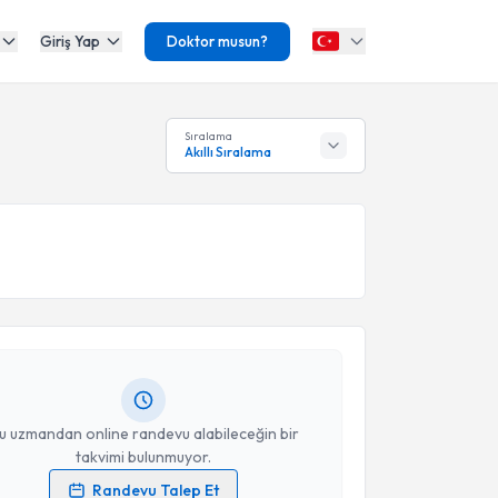
Giriş Yap
Doktor musun?
Sıralama
Akıllı Sıralama
akvimi Talebi
tilla Pekçolaklar
için randevu takvimi talebi
Size bu uzmandan randevu almanız için bir takvim
ında e-posta ile bilgilendireceğiz.
resiniz
u uzmandan online randevu alabileceğin bir
takvimi bulunmuyor.
Randevu Talep Et