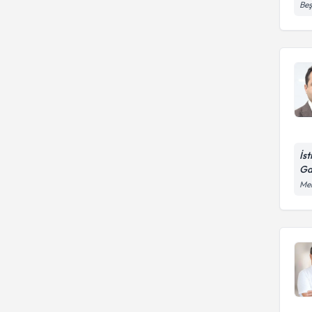
Beş
İs
Ga
Mer