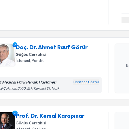
Randevu T
Doç. Dr. 
oluşturun. 
Doç. Dr. Ahmet Rauf Görür
hazırlandığ
Göğüs Cerrahisi
E-posta Ad
İstanbul
, Pendik
B
 Medical Park Pendik Hastanesi
Haritada Göster
Kişisel
zi Çakmak, D100, Eski Karakol Sk. No:9
okudum
işlenm
Randevu T
Prof. Dr. Kemal Karapınar
Prof. Dr.
Göğüs Cerrahisi
oluşturun. 
İstanbul
, Kadıköy