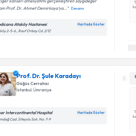
iğer kanseri ameliyatımı gerçekleştiren saygıdeğer
ka
am Prof. Dr. Ahmet Demirkaya’ya...
Devamı
dicana Ataköy Hastanesi
Haritada Göster
köy 2-5-6., Rauf Orbay Cd. 2/1Z
Prof. Dr. Şule Karadayı
Göğüs Cerrahisi
İstanbul
, Ümraniye
sar Intercontinental Hospital
Haritada Göster
ka
mdağ Cad. Siteyolu Sok. No: 7-9