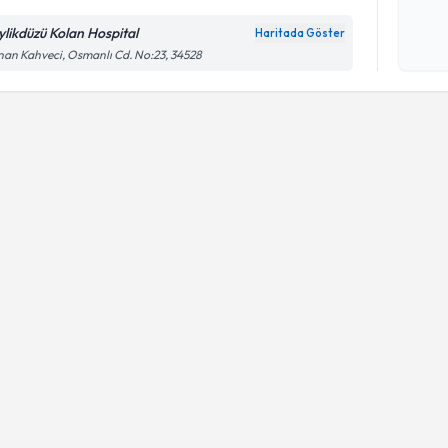
ylikdüzü Kolan Hospital
Haritada Göster
Kişisel
an Kahveci, Osmanlı Cd. No:23, 34528
okudum
işlenm