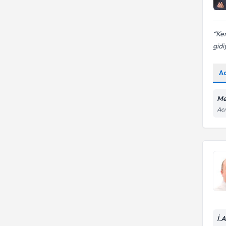
Kem
gidi
A
Me
Acı
İ.