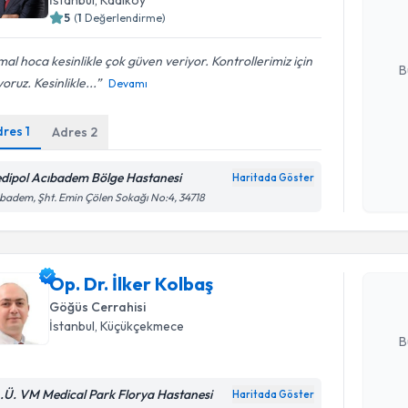
hazırlandığ
5
(
1
Değerlendirme)
E-posta Ad
al hoca kesinlikle çok güven veriyor. Kontrollerimiz için
B
yoruz. Kesinlikle...
Devamı
dres
1
Adres
2
Kişisel
okudum
işlenm
dipol Acıbadem Bölge Hastanesi
Haritada Göster
Randevu T
badem, Şht. Emin Çölen Sokağı No:4, 34718
Op. Dr. İl
bu uzmandan
Op. Dr. İlker Kolbaş
posta ile bi
Göğüs Cerrahisi
E-posta Ad
İstanbul
, Küçükçekmece
B
A.Ü. VM Medical Park Florya Hastanesi
Haritada Göster
Kişisel