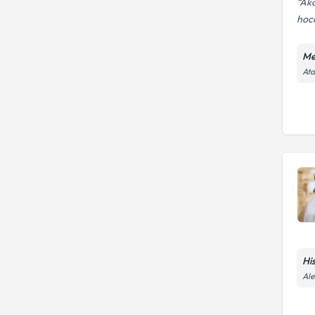
Akc
hoc
Me
Ata
Hi
Ale