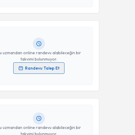
akvimi Talebi
 ve kişisel verilerimin belirtilen kapsamda
esini kabul ediyorum.
albinur Abdullayev
için randevu takvimi talebi
Size bu uzmandan randevu almanız için bir takvim
Takvim Talebini Gönder
ında e-posta ile bilgilendireceğiz.
resiniz
u uzmandan online randevu alabileceğin bir
takvimi bulunmuyor.
Randevu Talep Et
 verilerimin işlenmesine ilişkin
Aydınlatma Metni
'ni
akvimi Talebi
 ve kişisel verilerimin belirtilen kapsamda
esini kabul ediyorum.
ehmet Erdoğan
için randevu takvimi talebi
Size bu uzmandan randevu almanız için bir takvim
Takvim Talebini Gönder
ında e-posta ile bilgilendireceğiz.
resiniz
u uzmandan online randevu alabileceğin bir
takvimi bulunmuyor.