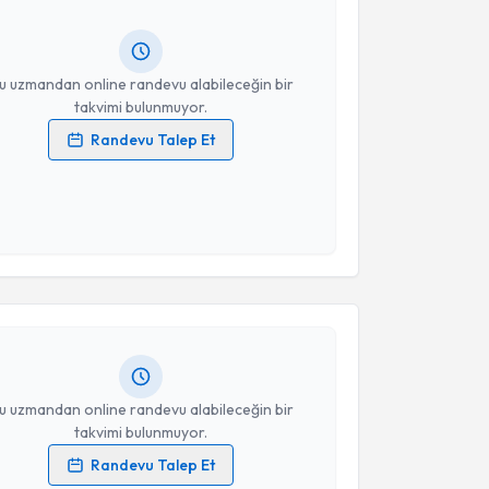
ında e-posta ile bilgilendireceğiz.
resiniz
u uzmandan online randevu alabileceğin bir
takvimi bulunmuyor.
Randevu Talep Et
 verilerimin işlenmesine ilişkin
Aydınlatma Metni
'ni
 ve kişisel verilerimin belirtilen kapsamda
esini kabul ediyorum.
akvimi Talebi
Takvim Talebini Gönder
ker Kolbaş
için randevu takvimi talebi oluşturun. Size
 randevu almanız için bir takvim hazırlandığında e-
lgilendireceğiz.
resiniz
u uzmandan online randevu alabileceğin bir
takvimi bulunmuyor.
Randevu Talep Et
 verilerimin işlenmesine ilişkin
Aydınlatma Metni
'ni