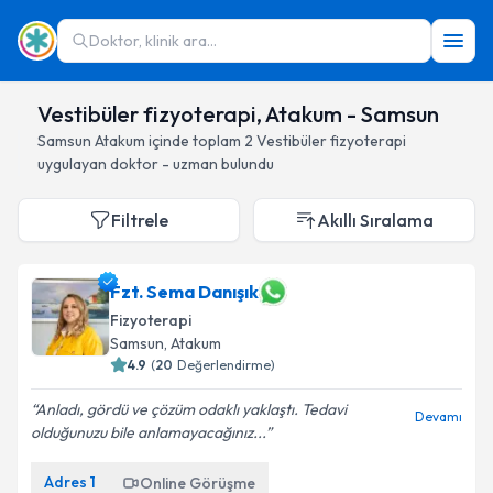
Doktor, klinik ara...
Vestibüler fizyoterapi, Atakum - Samsun
Samsun
Atakum
içinde toplam
2
Vestibüler fizyoterapi
uygulayan doktor - uzman bulundu
Filtrele
Akıllı Sıralama
Fzt. Sema Danışık
Fizyoterapi
Samsun
, Atakum
4.9
(
20
Değerlendirme)
Anladı, gördü ve çözüm odaklı yaklaştı. Tedavi
Devamı
olduğunuzu bile anlamayacağınız...
Adres
1
Online Görüşme