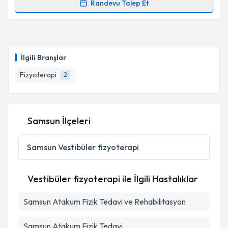
Randevu Talep Et
Randevu Takvimi Talebi
Fzt. Duygu Cızlak
için randevu takvimi talebi
oluşturun. Size bu uzmandan randevu almanız için bir
İlgili Branşlar
takvim hazırlandığında e-posta ile bilgilendireceğiz.
Fizyoterapi
2
E-posta Adresiniz
Samsun İlçeleri
Kişisel verilerimin işlenmesine ilişkin
Aydınlatma
Metni
'ni okudum ve kişisel verilerimin belirtilen
Samsun
Vestibüler fizyoterapi
kapsamda işlenmesini kabul ediyorum.
Vestibüler fizyoterapi ile İlgili Hastalıklar
Takvim Talebini Gönder
Samsun Atakum Fizik Tedavi ve Rehabilitasyon
Samsun Atakum Fizik Tedavi