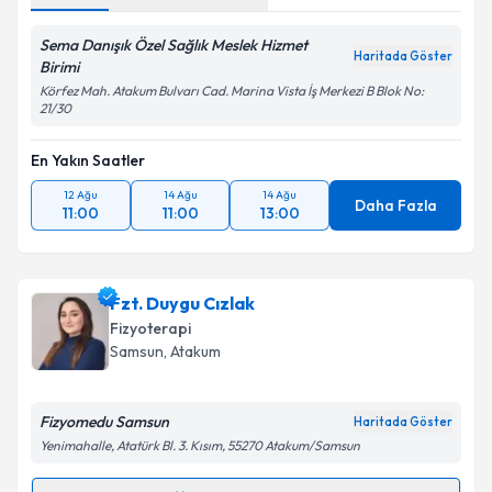
Sema Danışık Özel Sağlık Meslek Hizmet
Haritada Göster
Birimi
Körfez Mah. Atakum Bulvarı Cad. Marina Vista İş Merkezi B Blok No:
21/30
En Yakın Saatler
12 Ağu
14 Ağu
14 Ağu
Daha Fazla
11:00
11:00
13:00
Fzt. Duygu Cızlak
Fizyoterapi
Samsun
, Atakum
Fizyomedu Samsun
Haritada Göster
Yenimahalle, Atatürk Bl. 3. Kısım, 55270 Atakum/Samsun