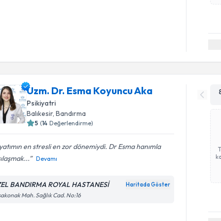
Uzm. Dr. Esma Koyuncu Aka
Psikiyatri
Balıkesir
, Bandırma
5
(
14
Değerlendirme)
atımın en stresli en zor dönemiydi. Dr Esma hanımla
ka
ılaşmak...
Devamı
EL BANDIRMA ROYAL HASTANESİ
Haritada Göster
akonak Mah. Sağlık Cad. No:16