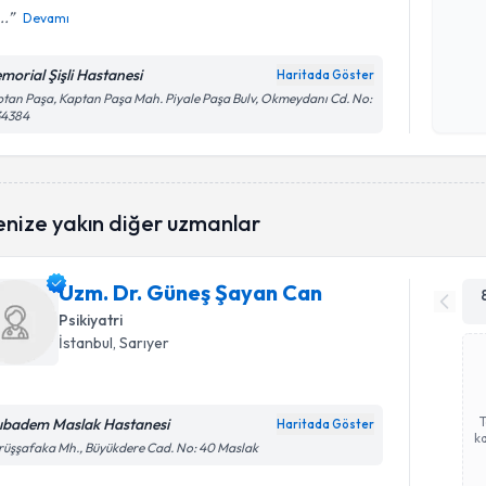
..
Devamı
Kişisel
morial Şişli Hastanesi
Haritada Göster
okudum
tan Paşa, Kaptan Paşa Mah. Piyale Paşa Bulv, Okmeydanı Cd. No:
işlenm
34384
enize yakın diğer uzmanlar
Uzm. Dr. Güneş Şayan Can
Psikiyatri
İstanbul
, Sarıyer
ıbadem Maslak Hastanesi
Haritada Göster
ka
üşşafaka Mh., Büyükdere Cad. No: 40 Maslak