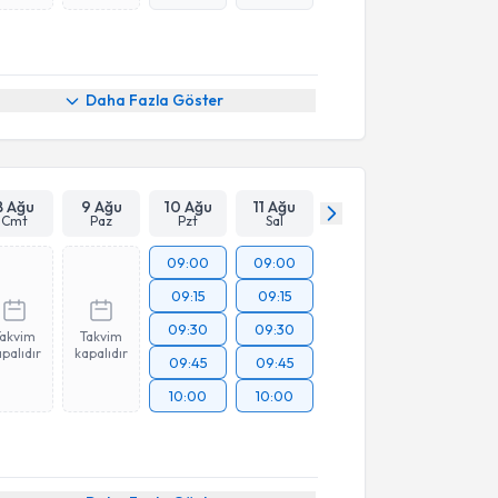
Daha Fazla Göster
8 Ağu
9 Ağu
10 Ağu
11 Ağu
Cmt
Paz
Pzt
Sal
09:00
09:00
09:15
09:15
09:30
09:30
Takvim
Takvim
palıdır
kapalıdır
09:45
09:45
10:00
10:00