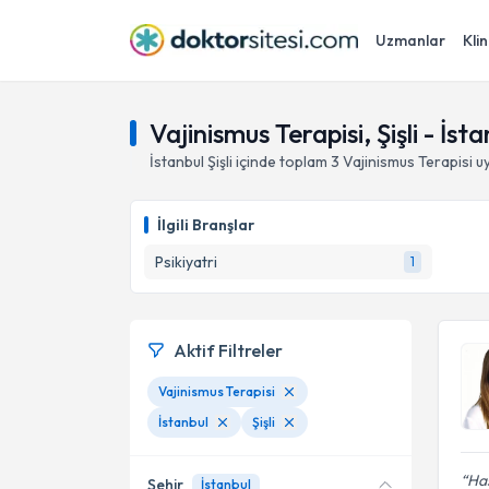
Uzmanlar
Klin
Vajinismus Terapisi, Şişli - İst
İstanbul
Şişli
içinde toplam
3
Vajinismus Terapisi
uy
İlgili Branşlar
Psikiyatri
1
Aktif Filtreler
Vajinismus Terapisi
İstanbul
Şişli
Has
Şehir
İstanbul