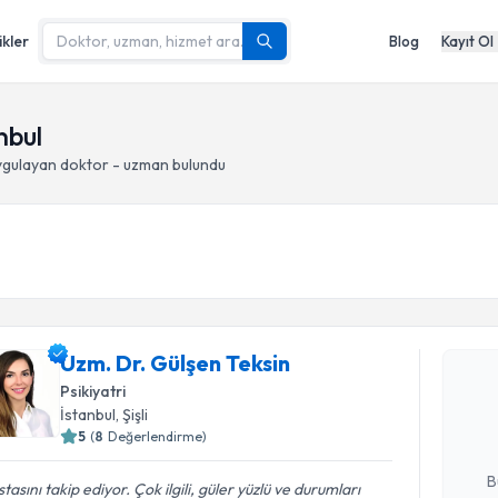
ikler
Blog
Kayıt Ol
anbul
gulayan doktor - uzman bulundu
Randevu T
Uzm. Dr. Gülşen Teksin
Uzm. Dr. 
Size bu uzm
Psikiyatri
hazırlandığ
İstanbul
, Şişli
5
(
8
Değerlendirme)
E-posta Ad
B
tasını takip ediyor. Çok ilgili, güler yüzlü ve durumları