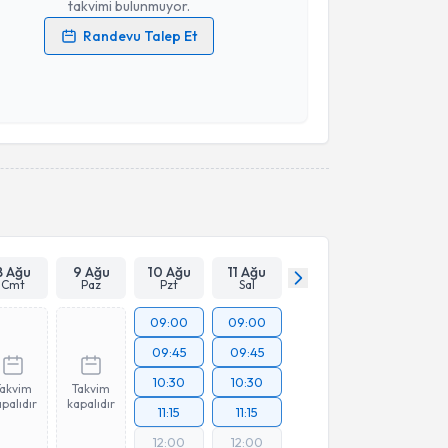
takvimi bulunmuyor.
Randevu Talep Et
 verilerimin işlenmesine ilişkin
Aydınlatma Metni
'ni
 ve kişisel verilerimin belirtilen kapsamda
esini kabul ediyorum.
Takvim Talebini Gönder
8 Ağu
9 Ağu
10 Ağu
11 Ağu
Cmt
Paz
Pzt
Sal
09:00
09:00
09:45
09:45
10:30
10:30
Takvim
Takvim
palıdır
kapalıdır
11:15
11:15
12:00
12:00