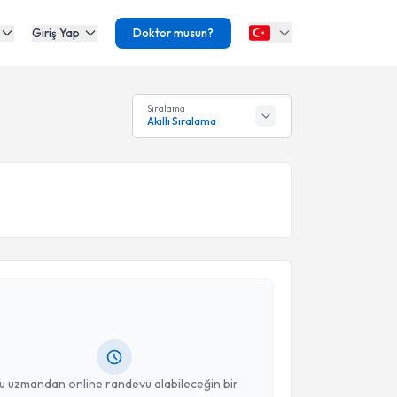
Giriş Yap
Doktor musun?
Sıralama
Akıllı Sıralama
akvimi Talebi
Gülşen Teksin
için randevu takvimi talebi oluşturun.
andan randevu almanız için bir takvim
ında e-posta ile bilgilendireceğiz.
resiniz
u uzmandan online randevu alabileceğin bir