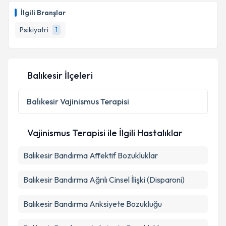
oluşturun. Size bu uzmandan randevu almanız için bir
İlgili Branşlar
takvim hazırlandığında e-posta ile bilgilendireceğiz.
Psikiyatri
1
E-posta Adresiniz
Balıkesir İlçeleri
Kişisel verilerimin işlenmesine ilişkin
Aydınlatma
Metni
'ni okudum ve kişisel verilerimin belirtilen
Balıkesir
Vajinismus Terapisi
kapsamda işlenmesini kabul ediyorum.
Vajinismus Terapisi ile İlgili Hastalıklar
Takvim Talebini Gönder
Balıkesir Bandırma Affektif Bozukluklar
Balıkesir Bandırma Ağrılı Cinsel İlişki (Disparoni)
Balıkesir Bandırma Anksiyete Bozukluğu