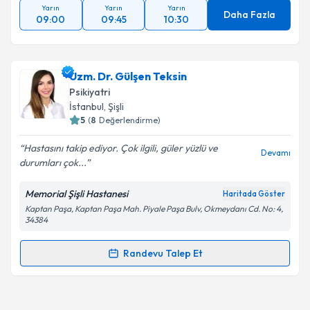
Yarın
Yarın
Yarın
Daha Fazla
09:00
09:45
10:30
Uzm. Dr. Gülşen Teksin
Psikiyatri
İstanbul
, Şişli
5
(
8
Değerlendirme)
Hastasını takip ediyor. Çok ilgili, güler yüzlü ve
Devamı
durumları çok...
Memorial Şişli Hastanesi
Haritada Göster
Kaptan Paşa, Kaptan Paşa Mah. Piyale Paşa Bulv, Okmeydanı Cd. No: 4,
34384
Randevu Talep Et
Randevu Takvimi Talebi
Uzm. Dr. Gülşen Teksin
için randevu takvimi talebi