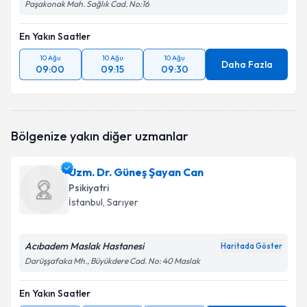
Paşakonak Mah. Sağlık Cad. No:16
En Yakın Saatler
10 Ağu
10 Ağu
10 Ağu
Daha Fazla
09:00
09:15
09:30
Bölgenize yakın diğer uzmanlar
Uzm. Dr. Güneş Şayan Can
Psikiyatri
İstanbul
, Sarıyer
Acıbadem Maslak Hastanesi
Haritada Göster
Darüşşafaka Mh., Büyükdere Cad. No: 40 Maslak
En Yakın Saatler