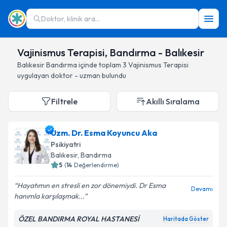
Doktor, klinik ara...
Vajinismus Terapisi, Bandırma - Balıkesir
Balıkesir
Bandırma
içinde toplam
3
Vajinismus Terapisi
uygulayan doktor - uzman bulundu
Filtrele
Akıllı Sıralama
Uzm. Dr. Esma Koyuncu Aka
Psikiyatri
Balıkesir
, Bandırma
5
(
14
Değerlendirme)
Hayatımın en stresli en zor dönemiydi. Dr Esma
Devamı
hanımla karşılaşmak...
ÖZEL BANDIRMA ROYAL HASTANESİ
Haritada Göster