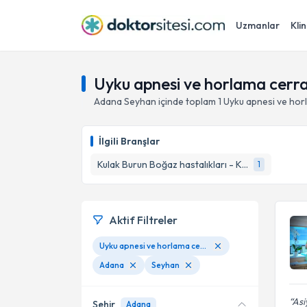
Uzmanlar
Klin
Uyku apnesi ve horlama cerra
Adana
Seyhan
içinde toplam
1
Uyku apnesi ve hor
İlgili Branşlar
Kulak Burun Boğaz hastalıkları - KBB
1
Aktif Filtreler
Uyku apnesi ve horlama cerrahisi
Adana
Seyhan
Asi
Şehir
Adana