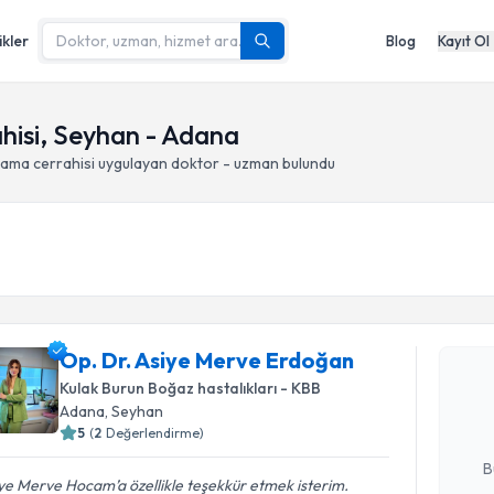
ikler
Blog
Kayıt Ol
hisi, Seyhan - Adana
lama cerrahisi
uygulayan doktor - uzman bulundu
Randevu T
Op. Dr. A
Op. Dr. Asiye Merve Erdoğan
oluşturun. 
Kulak Burun Boğaz hastalıkları - KBB
hazırlandığ
Adana
, Seyhan
5
(
2
Değerlendirme)
E-posta Ad
B
ye Merve Hocam’a özellikle teşekkür etmek isterim.