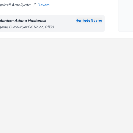
plasti Ameliyata...
Devamı
Kişisel
okudum
ıbadem Adana Hastanesi
Haritada Göster
işlenm
eme, Cumhuriyet Cd. No:66, 01130