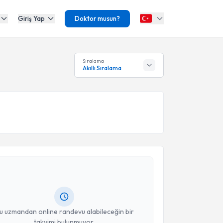
Giriş Yap
Doktor musun?
Sıralama
Akıllı Sıralama
akvimi Talebi
siye Merve Erdoğan
için randevu takvimi talebi
Size bu uzmandan randevu almanız için bir takvim
ında e-posta ile bilgilendireceğiz.
resiniz
u uzmandan online randevu alabileceğin bir
takvimi bulunmuyor.