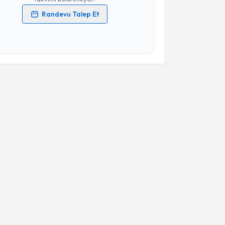
Randevu Talep Et
 verilerimin işlenmesine ilişkin
Aydınlatma Metni
'ni
 ve kişisel verilerimin belirtilen kapsamda
esini kabul ediyorum.
Takvim Talebini Gönder