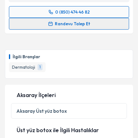
0 (850) 474 46 82
Randevu Takvimi Talebi
Randevu Talep Et
Uzm. Dr. Deniz Öztürk Kara
için randevu takvimi
talebi oluşturun. Size bu uzmandan randevu almanız
için bir takvim hazırlandığında e-posta ile
bilgilendireceğiz.
İlgili Branşlar
E-posta Adresiniz
Dermatoloji
1
Aksaray İlçeleri
Kişisel verilerimin işlenmesine ilişkin
Aydınlatma
Metni
'ni okudum ve kişisel verilerimin belirtilen
kapsamda işlenmesini kabul ediyorum.
Aksaray
Üst yüz botox
Takvim Talebini Gönder
Üst yüz botox ile İlgili Hastalıklar