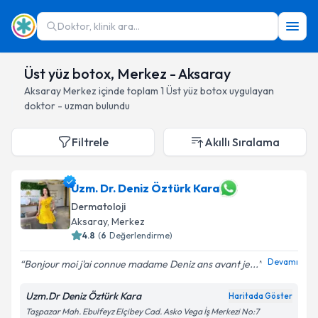
Doktor, klinik ara...
Üst yüz botox, Merkez - Aksaray
Aksaray
Merkez
içinde toplam
1
Üst yüz botox
uygulayan
doktor - uzman bulundu
Filtrele
Akıllı Sıralama
Uzm. Dr. Deniz Öztürk Kara
Dermatoloji
Aksaray
, Merkez
4.8
(
6
Değerlendirme)
Devamı
Bonjour moi j'ai connue madame Deniz ans avant je...
Uzm.Dr Deniz Öztürk Kara
Haritada Göster
Taşpazar Mah. Ebulfeyz Elçibey Cad. Asko Vega İş Merkezi No:7