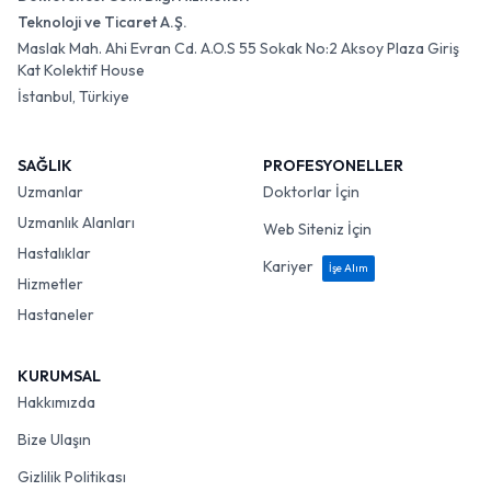
Teknoloji ve Ticaret A.Ş.
Maslak Mah. Ahi Evran Cd. A.O.S 55 Sokak No:2 Aksoy Plaza Giriş
Kat Kolektif House
İstanbul, Türkiye
SAĞLIK
PROFESYONELLER
Uzmanlar
Doktorlar İçin
Uzmanlık Alanları
Web Siteniz İçin
Hastalıklar
Kariyer
İşe Alım
Hizmetler
Hastaneler
KURUMSAL
Hakkımızda
Bize Ulaşın
Gizlilik Politikası