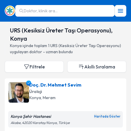
Doktor, klinik ara...
URS (Kesiksiz Üreter Taşı Operasyonu),
Konya
Konya
içinde toplam
1
URS (Kesiksiz Üreter Taşı Operasyonu)
uygulayan doktor - uzman bulundu
Filtrele
Akıllı Sıralama
Doç. Dr. Mehmet Sevim
Üroloji
Konya
, Meram
Konya Şehir Hastanesi
Haritada Göster
Akabe, 42020 Karatay/Konya, Türkiye