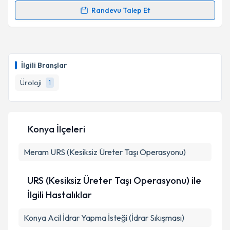
Randevu Talep Et
Randevu Takvimi Talebi
Doç. Dr. Mehmet Sevim
için randevu takvimi talebi
oluşturun. Size bu uzmandan randevu almanız için bir
İlgili Branşlar
takvim hazırlandığında e-posta ile bilgilendireceğiz.
Üroloji
1
E-posta Adresiniz
Konya İlçeleri
Kişisel verilerimin işlenmesine ilişkin
Aydınlatma
Meram
Metni
URS (Kesiksiz Üreter Taşı Operasyonu)
'ni okudum ve kişisel verilerimin belirtilen
kapsamda işlenmesini kabul ediyorum.
URS (Kesiksiz Üreter Taşı Operasyonu) ile
Takvim Talebini Gönder
İlgili Hastalıklar
Konya Acil İdrar Yapma İsteği (İdrar Sıkışması)