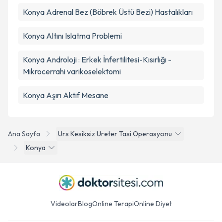
Konya Adrenal Bez (Böbrek Üstü Bezi) Hastalıkları
Konya Altını Islatma Problemi
Konya Androloji : Erkek İnfertilitesi-Kısırlığı -
Mikrocerrahi varikoselektomi
Konya Aşırı Aktif Mesane
Ana Sayfa
Urs Kesiksiz Ureter Tasi Operasyonu
Konya
Videolar
Blog
Online Terapi
Online Diyet