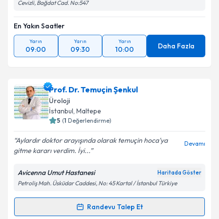
Cevizli, Bağdat Cad. No:547
En Yakın Saatler
Yarın
Yarın
Yarın
Daha Fazla
09:00
09:30
10:00
Prof. Dr. Temuçin Şenkul
Üroloji
İstanbul
, Maltepe
5
(
1
Değerlendirme)
Aylardır doktor arayışında olarak temuçin hoca'ya
Devamı
gitme kararı verdim. İyi...
Avicenna Umut Hastanesi
Haritada Göster
Petroliş Mah. Üsküdar Caddesi, No: 45 Kartal / İstanbul Türkiye
Randevu Talep Et
Randevu Takvimi Talebi