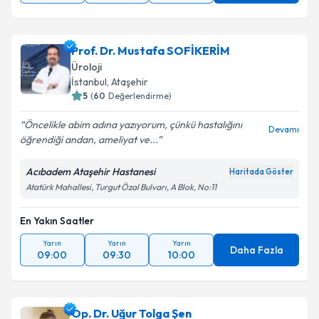
Prof. Dr. Mustafa SOFİKERİM
Üroloji
İstanbul
, Ataşehir
5
(
60
Değerlendirme)
Öncelikle abim adına yazıyorum, çünkü hastalığını
Devamı
öğrendiği andan, ameliyat ve...
Acıbadem Ataşehir Hastanesi
Haritada Göster
Atatürk Mahallesi, Turgut Özal Bulvarı, A Blok, No:11
En Yakın Saatler
Yarın
Yarın
Yarın
Daha Fazla
09:00
09:30
10:00
Op. Dr. Uğur Tolga Şen