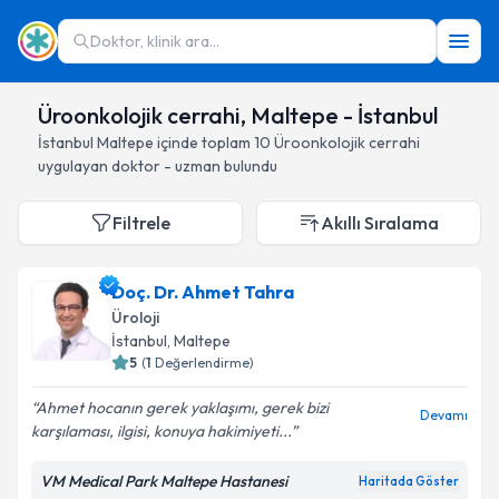
Doktor, klinik ara...
Üroonkolojik cerrahi, Maltepe - İstanbul
İstanbul
Maltepe
içinde toplam
10
Üroonkolojik cerrahi
uygulayan doktor - uzman bulundu
Filtrele
Akıllı Sıralama
Doç. Dr. Ahmet Tahra
Üroloji
İstanbul
, Maltepe
5
(
1
Değerlendirme)
Ahmet hocanın gerek yaklaşımı, gerek bizi
Devamı
karşılaması, ilgisi, konuya hakimiyeti...
VM Medical Park Maltepe Hastanesi
Haritada Göster