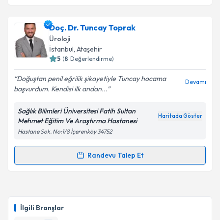
kapsamda işlenmesini kabul ediyorum.
Op. Dr. Tolga Okutucu
için randevu takvimi talebi
Doç. Dr. Tuncay Toprak
oluşturun. Size bu uzmandan randevu almanız için bir
Takvim Talebini Gönder
Üroloji
takvim hazırlandığında e-posta ile bilgilendireceğiz.
İstanbul
, Ataşehir
5
(
8
Değerlendirme)
E-posta Adresiniz
Doğuştan penil eğrilik şikayetiyle Tuncay hocama
Devamı
başvurdum. Kendisi ilk andan...
Sağlık Bilimleri Üniversitesi Fatih Sultan
Kişisel verilerimin işlenmesine ilişkin
Aydınlatma
Haritada Göster
Mehmet Eğitim Ve Araştırma Hastanesi
Metni
'ni okudum ve kişisel verilerimin belirtilen
Hastane Sok. No:1/8 İçerenköy 34752
kapsamda işlenmesini kabul ediyorum.
Randevu Talep Et
Randevu Takvimi Talebi
Takvim Talebini Gönder
Doç. Dr. Tuncay Toprak
için randevu takvimi talebi
oluşturun. Size bu uzmandan randevu almanız için bir
İlgili Branşlar
takvim hazırlandığında e-posta ile bilgilendireceğiz.