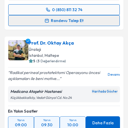
0 (850) 811 32 74
Randevu Takvimi Talebi
Randevu Talep Et
Doç. Dr. Cevper Ersöz
için randevu takvimi talebi
oluşturun. Size bu uzmandan randevu almanız için bir
Prof. Dr. Oktay Akça
takvim hazırlandığında e-posta ile bilgilendireceğiz.
Üroloji
E-posta Adresiniz
İstanbul
, Maltepe
5
(
3
Değerlendirme)
Radikal perineal prostatektomi Operasyonu öncesi
Devamı
açıklamaları ile beni motive...
Kişisel verilerimin işlenmesine ilişkin
Aydınlatma
Metni
'ni okudum ve kişisel verilerimin belirtilen
Medicana Ataşehir Hastanesi
Haritada Göster
kapsamda işlenmesini kabul ediyorum.
Küçükbakkalköy, Vedat Günyol Cd. No:24
En Yakın Saatler
Takvim Talebini Gönder
Yarın
Yarın
Yarın
Daha Fazla
09:00
09:30
10:00