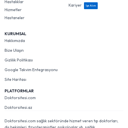
Hastalıklar
Kariyer
İşe Alım
Hizmetler
Hastaneler
KURUMSAL
Hakkımızda
Bize Ulaşın
Gizlilik Politikası
Google Takvim Entegrasyonu
Site Haritası
PLATFORMLAR
Doktorsitesi.com
Doktorsitesi.az
Doktorsitesi.com sağlık sektöründe hizmet veren tıp doktorları,
diş hekimleri, fizyoterapistler, psikologlar vb. sağlık