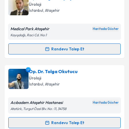
Üroloji
İstanbul
, Ataşehir
Medical Park Ataşehir
Haritada Göster
Kayışdağı, Raci Cd. No:1
Randevu Talep Et
Randevu Takvimi Talebi
Op. Dr. Uğur Tolga Şen
için randevu takvimi talebi
Op. Dr. Tolga Okutucu
oluşturun. Size bu uzmandan randevu almanız için bir
Üroloji
takvim hazırlandığında e-posta ile bilgilendireceğiz.
İstanbul
, Ataşehir
E-posta Adresiniz
Acıbadem Ataşehir Hastanesi
Haritada Göster
Atatürk, Turgut Özal Blv. No : 11, 34758
Kişisel verilerimin işlenmesine ilişkin
Aydınlatma
Randevu Talep Et
Randevu Takvimi Talebi
Metni
'ni okudum ve kişisel verilerimin belirtilen