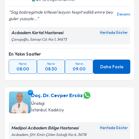
Kişisel verilerimin işlenmesine ilişkin
Aydınlatma
Sag bobregimde kitlesel lezyon tespit edildi emre bey
Devamı
Metni
'ni okudum ve kişisel verilerimin belirtilen
guler yuzuyle...
kapsamda işlenmesini kabul ediyorum.
Acıbadem Kartal Hastanesi
Haritada Göster
Çavuşoğlu, Sanayi Cd. No:1, 34873
Takvim Talebini Gönder
En Yakın Saatler
Yarın
Yarın
Yarın
Daha Fazla
08:00
08:30
09:00
Doç. Dr. Cevper Ersöz
Üroloji
İstanbul
, Kadıköy
Medipol Acıbadem Bölge Hastanesi
Haritada Göster
Acıbadem, Şht. Emin Çölen Sokağı No:4, 34718