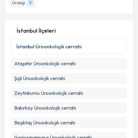
Üroloji
3
E-posta Adresiniz
İstanbul İlçeleri
Kişisel verilerimin işlenmesine ilişkin
Aydınlatma
Metni
'ni okudum ve kişisel verilerimin belirtilen
İstanbul
Üroonkolojik cerrahi
kapsamda işlenmesini kabul ediyorum.
Ataşehir
Üroonkolojik cerrahi
Takvim Talebini Gönder
Şişli
Üroonkolojik cerrahi
Zeytinburnu
Üroonkolojik cerrahi
Bakırköy
Üroonkolojik cerrahi
Beşiktaş
Üroonkolojik cerrahi
Gaziosmanpaşa
Üroonkolojik cerrahi