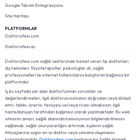
Google Takvim Entegrasyonu
Site Haritası
PLATFORMLAR
Doktorsitesi.com
Doktorsitesi.az
Doktorsitesi.com sağlık sektöründe hizmet veren tıp doktorları,
diş hekimleri, fizyoterapistler, psikologlar vb. sağlık
profesyonelleri ile internet kullanıcılarını buluşturan bağımsız bir
platformdur.
İş bu sayfada yer alan doktor/uzman yorumları ve
değerlendirmeleri, ilgili doktorun/uzmanın doğrudan veya dolaylı
emri, talebi, önerisi, tavsiyesi ve/veya ricası olmaksızın, ilgili
hasta/danışan tarafından bağımsız olarak yazılmaktadır. Bu web
sitesinin amacı, sağlık alanında kamuoyunun bilgilendirilmesini
sağlamak, sağlık okuryazarlığını artırmak, kişilerin sağlık
ihtiyaçlarına uygun en iyi doktor veya uzmana ulaşmasını
kolaylaştırmaktır.
Doktorsitesi.com
herhangi bir Sağlık Hizmeti