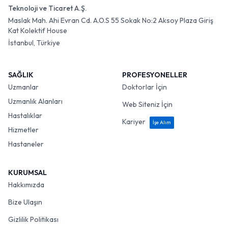
Teknoloji ve Ticaret A.Ş.
Maslak Mah. Ahi Evran Cd. A.O.S 55 Sokak No:2 Aksoy Plaza Giriş
Kat Kolektif House
İstanbul, Türkiye
SAĞLIK
PROFESYONELLER
Uzmanlar
Doktorlar İçin
Uzmanlık Alanları
Web Siteniz İçin
Hastalıklar
Kariyer
İşe Alım
Hizmetler
Hastaneler
KURUMSAL
Hakkımızda
Bize Ulaşın
Gizlilik Politikası