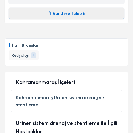
Randevu Talep Et
Randevu Takvimi Talebi
Dr. Öğr. Üyesi Mehmet Akif Sarıca
için randevu
takvimi talebi oluşturun. Size bu uzmandan randevu
İlgili Branşlar
almanız için bir takvim hazırlandığında e-posta ile
bilgilendireceğiz.
Radyoloji
1
E-posta Adresiniz
Kahramanmaraş İlçeleri
Kişisel verilerimin işlenmesine ilişkin
Aydınlatma
Kahramanmaraş
Üriner sistem drenaj ve
Metni
'ni okudum ve kişisel verilerimin belirtilen
stentleme
kapsamda işlenmesini kabul ediyorum.
Üriner sistem drenaj ve stentleme ile İlgili
Takvim Talebini Gönder
Hastalıklar