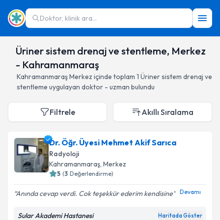
Doktor, klinik ara...
Üriner sistem drenaj ve stentleme, Merkez
- Kahramanmaraş
Kahramanmaraş
Merkez
içinde toplam
1
Üriner sistem drenaj ve
stentleme
uygulayan doktor - uzman bulundu
Filtrele
Akıllı Sıralama
Dr. Öğr. Üyesi Mehmet Akif Sarıca
Radyoloji
Kahramanmaraş
, Merkez
5
(
3
Değerlendirme)
Devamı
Anında cevap verdi. Cok teşekkür ederim kendisine
Sular Akademi Hastanesi
Haritada Göster