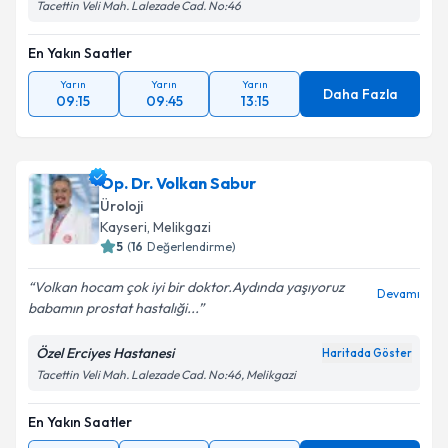
Tacettin Veli Mah. Lalezade Cad. No:46
En Yakın Saatler
Yarın
Yarın
Yarın
Daha Fazla
09:15
09:45
13:15
Op. Dr. Volkan Sabur
Üroloji
Kayseri
, Melikgazi
5
(
16
Değerlendirme)
Volkan hocam çok iyi bir doktor.Aydında yaşıyoruz
Devamı
babamın prostat hastalıği...
Özel Erciyes Hastanesi
Haritada Göster
Tacettin Veli Mah. Lalezade Cad. No:46, Melikgazi
En Yakın Saatler