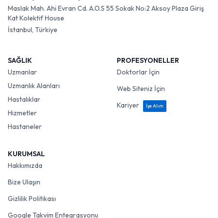
Maslak Mah. Ahi Evran Cd. A.O.S 55 Sokak No:2 Aksoy Plaza Giriş
Kat Kolektif House
İstanbul, Türkiye
SAĞLIK
PROFESYONELLER
Uzmanlar
Doktorlar İçin
Uzmanlık Alanları
Web Siteniz İçin
Hastalıklar
Kariyer
İşe Alım
Hizmetler
Hastaneler
KURUMSAL
Hakkımızda
Bize Ulaşın
Gizlilik Politikası
Google Takvim Entegrasyonu