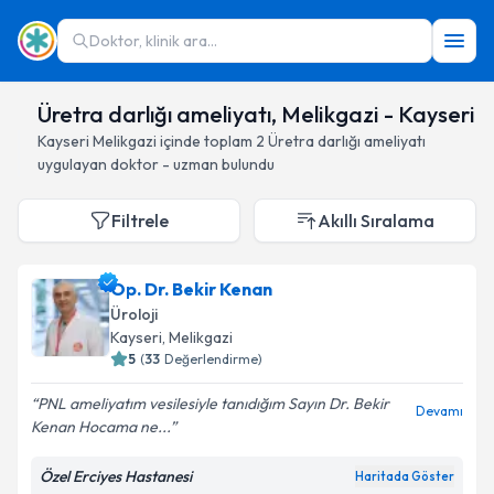
Doktor, klinik ara...
Üretra darlığı ameliyatı, Melikgazi - Kayseri
Kayseri
Melikgazi
içinde toplam
2
Üretra darlığı ameliyatı
uygulayan doktor - uzman bulundu
Filtrele
Akıllı Sıralama
Op. Dr. Bekir Kenan
Üroloji
Kayseri
, Melikgazi
5
(
33
Değerlendirme)
PNL ameliyatım vesilesiyle tanıdığım Sayın Dr. Bekir
Devamı
Kenan Hocama ne...
Özel Erciyes Hastanesi
Haritada Göster