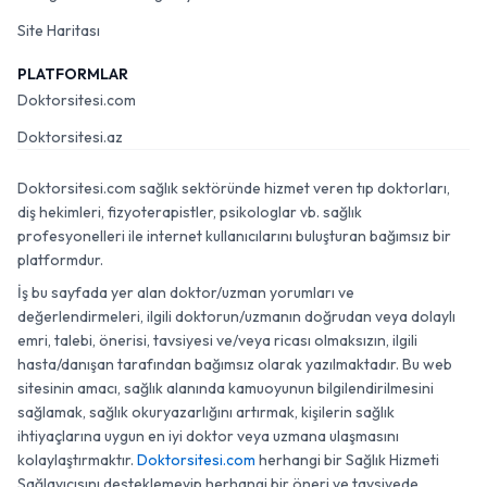
Site Haritası
PLATFORMLAR
Doktorsitesi.com
Doktorsitesi.az
Doktorsitesi.com sağlık sektöründe hizmet veren tıp doktorları,
diş hekimleri, fizyoterapistler, psikologlar vb. sağlık
profesyonelleri ile internet kullanıcılarını buluşturan bağımsız bir
platformdur.
İş bu sayfada yer alan doktor/uzman yorumları ve
değerlendirmeleri, ilgili doktorun/uzmanın doğrudan veya dolaylı
emri, talebi, önerisi, tavsiyesi ve/veya ricası olmaksızın, ilgili
hasta/danışan tarafından bağımsız olarak yazılmaktadır. Bu web
sitesinin amacı, sağlık alanında kamuoyunun bilgilendirilmesini
sağlamak, sağlık okuryazarlığını artırmak, kişilerin sağlık
ihtiyaçlarına uygun en iyi doktor veya uzmana ulaşmasını
kolaylaştırmaktır.
Doktorsitesi.com
herhangi bir Sağlık Hizmeti
Sağlayıcısını desteklemeyip herhangi bir öneri ve tavsiyede