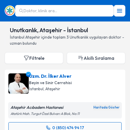
Doktor, klinik ara...
Unutkanlık, Ataşehir - İstanbul
İstanbul
Ataşehir
içinde toplam
3
Unutkanlık
uygulayan doktor -
uzman bulundu
Filtrele
Akıllı Sıralama
Uzm. Dr. İlker Alver
Beyin ve Sinir Cerrahisi
İstanbul
, Ataşehir
Ataşehir Acıbadem Hastanesi
Haritada Göster
Atatürk Mah. Turgut Özal Bulvarı A Blok, No:11
0 (850) 474 94 17