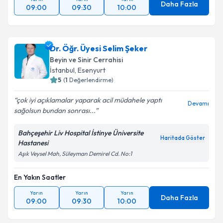
Daha Fazla
09:00
09:30
10:00
Dr. Öğr. Üyesi Selim Şeker
Beyin ve Sinir Cerrahisi
İstanbul
, Esenyurt
5
(
1
Değerlendirme)
çok iyi açıklamalar yaparak acil müdahele yaptı
Devamı
sağolsun bundan sonrası...
Bahçeşehir Liv Hospital İstinye Üniversite
Haritada Göster
Hastanesi
Aşık Veysel Mah, Süleyman Demirel Cd. No:1
En Yakın Saatler
Yarın
Yarın
Yarın
Daha Fazla
09:00
09:30
10:00