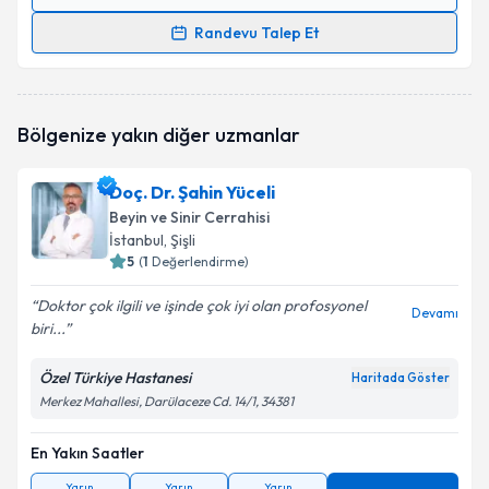
Randevu Takvimi Talebi
Randevu Talep Et
Uzm. Dr. İlker Alver
için randevu takvimi talebi
oluşturun. Size bu uzmandan randevu almanız için bir
takvim hazırlandığında e-posta ile bilgilendireceğiz.
Bölgenize yakın diğer uzmanlar
E-posta Adresiniz
Doç. Dr. Şahin Yüceli
Beyin ve Sinir Cerrahisi
İstanbul
, Şişli
5
(
1
Değerlendirme)
Kişisel verilerimin işlenmesine ilişkin
Aydınlatma
Metni
'ni okudum ve kişisel verilerimin belirtilen
Doktor çok ilgili ve işinde çok iyi olan profosyonel
kapsamda işlenmesini kabul ediyorum.
Devamı
biri...
Özel Türkiye Hastanesi
Takvim Talebini Gönder
Haritada Göster
Merkez Mahallesi, Darülaceze Cd. 14/1, 34381
En Yakın Saatler
Yarın
Yarın
Yarın